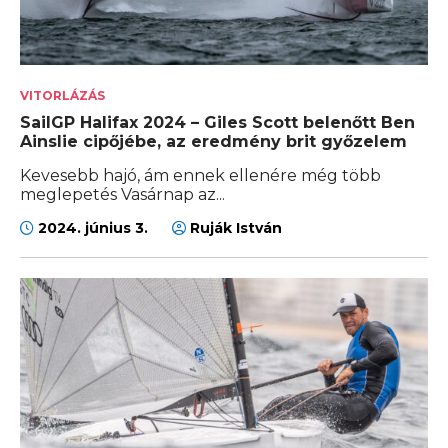
VITORLÁZÁS
SailGP Halifax 2024 – Giles Scott belenőtt Ben
Ainslie cipőjébe, az eredmény brit győzelem
Kevesebb hajó, ám ennek ellenére még több
meglepetés Vasárnap az...
2024. június 3.
Ruják István