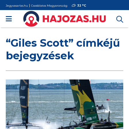
Jegyvasarlas.hu
Csodálatos Magyarország
32 °
C
“Giles Scott” címkéjű
bejegyzések