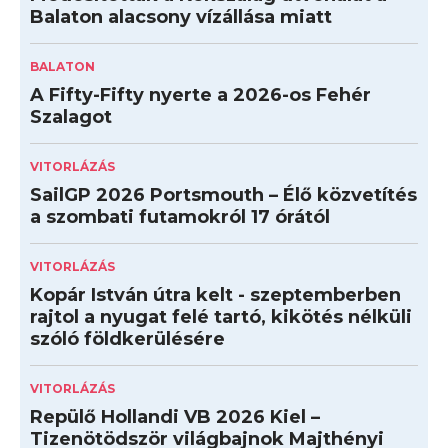
Balaton alacsony vízállása miatt
BALATON
A Fifty-Fifty nyerte a 2026-os Fehér
Szalagot
VITORLÁZÁS
SailGP 2026 Portsmouth – Élő közvetítés
a szombati futamokról 17 órától
VITORLÁZÁS
Kopár István útra kelt - szeptemberben
rajtol a nyugat felé tartó, kikötés nélküli
szóló földkerülésére
VITORLÁZÁS
Repülő Hollandi VB 2026 Kiel –
Tizenötödször világbajnok Majthényi