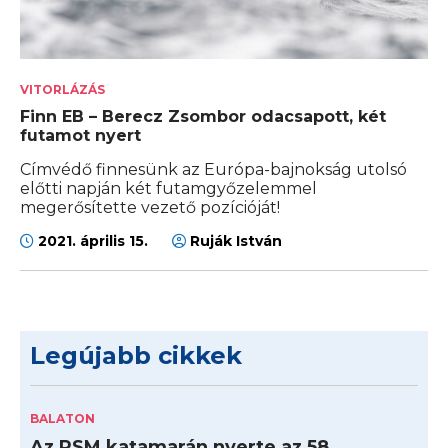
VITORLÁZÁS
Finn EB – Berecz Zsombor odacsapott, két
futamot nyert
Címvédő finnesünk az Európa-bajnokság utolsó
előtti napján két futamgyőzelemmel
megerősítette vezető pozícióját!
2021. április 15.
Ruják István
Legújabb cikkek
BALATON
Az RSM katamarán nyerte az 58.