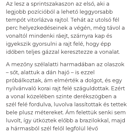
Az lesz a sprintszakaszon az első, aki a
legjobb pozícióból a lehető leggyorsabb
tempót vitorlázva rajtol. Tehát az utolsó fél
perc helyezkedéseinek a végén, még távol a
vonaltól mindenki ráejt, szárnyra kap és
igyekszik gyorsulni a rajt felé, hogy épp
időben teljes gázzal keresztezze a vonalat.
A mezőny szélalatti harmadában az olaszok
– sőt, alattuk a dán hajó – is ezzel
próbálkoztak, ám elmérték a dolgot, és egy
nyilvánvaló korai rajt felé száguldottak. Ezért
a vonal közelében szinte derékszögben a
szél felé fordulva, luvolva lassítottak és tettek
bele plusz métereket. Ám felettük senki sem
luvolt, így ütköztek előbb a brazilokkal, majd
a hármasból szél felől legfölül lévő