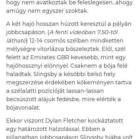
hogy nem avatkoztak be feleslegesen, ahogy
amúgy nem egyszer szoktak.
A két hajó hosszan húzott keresztül a pályán
jobbcsapáson. (
A fenti videóban 7.50-től
látható
) 12-14 csomós szélben mindketten
mélységre vitorlázva bőszeleztek. Elől, szél
felett az Emirates GBR kevesebb, mint egy
hajóhossznyi előnnyel. Csaknem a bója felé
haladtak. Slingsby a későbbi belső hely
megszerzése érdekében kőkeményen tartva
a szélalatti pozícióját lassan-lassan
becsúszott alájuk fedésbe, mire elérték a
bójavonalat.
Ekkor viszont Dylan Fletcher kockáztatott
egy határozott halzolással. Ebben a
pillanatban jobbcsapáson Slingsby hiába volt