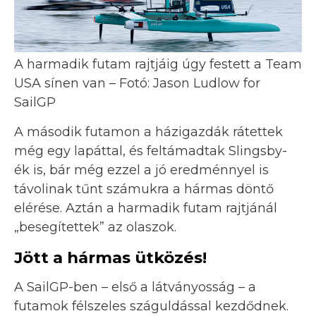
A harmadik futam rajtjáig úgy festett a Team
USA sínen van – Fotó: Jason Ludlow for
SailGP
A második futamon a házigazdák rátettek
még egy lapáttal, és feltámadtak Slingsby-
ék is, bár még ezzel a jó eredménnyel is
távolinak tűnt számukra a hármas döntő
elérése. Aztán a harmadik futam rajtjánál
„besegítettek” az olaszok.
Jött a
hármas
ütközés!
A SailGP-ben – első a látványosság – a
futamok félszeles száguldással kezdődnek.