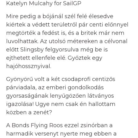
Katelyn Mulcahy for SailGP
Mire pedig a bójánál szél felé élesedve
kiértek a védett területről pár centi előnnyel
megtörték a fedést is, és a britek már nem
luvolhattak. Az utolsó métereken a célvonal
előtt Slingsby felgyorsulva még be is
ejthetett ellenfele elé. Győztek egy
hajóhossznyival.
Gyönyörű volt a két csodaprofi centizős
párviadala, az emberi gondolkodás
gyorsaságának lenyűgözően látványos
igazolása! Ugye nem csak én hallottam
közben a zenét?
A Bonds Flying Roos ezzel zsinórban a
harmadik versenyt nyerte meg ebben a