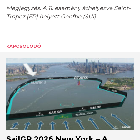
Megjegyzés: A 11. esemény áthelyezve Saint-
Tropez (FR) helyett Genfbe (SUI)
KAPCSOLÓDÓ
SailGP 2026 New York – A