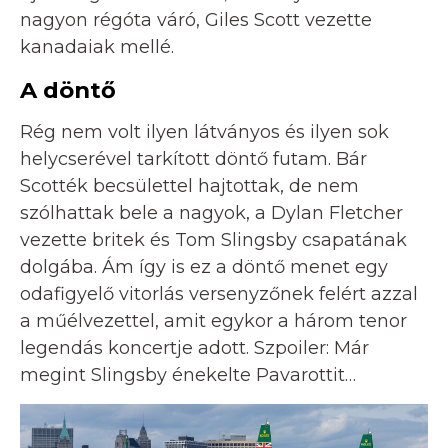
nagyon régóta váró, Giles Scott vezette
kanadaiak mellé.
A döntő
Rég nem volt ilyen látványos és ilyen sok
helycserével tarkított döntő futam. Bár
Scotték becsülettel hajtottak, de nem
szólhattak bele a nagyok, a Dylan Fletcher
vezette britek és Tom Slingsby csapatának
dolgába. Ám így is ez a döntő menet egy
odafigyelő vitorlás versenyzőnek felért azzal
a műélvezettel, amit egykor a három tenor
legendás koncertje adott. Szpoiler: Már
megint Slingsby énekelte Pavarottit…