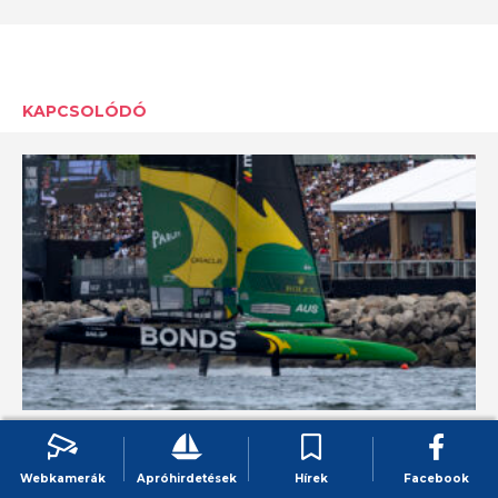
KAPCSOLÓDÓ
SailGP 2026 Bermuda – A Karib-
tengeren folytatódik a
Webkamerák
Apróhirdetések
Hírek
Facebook