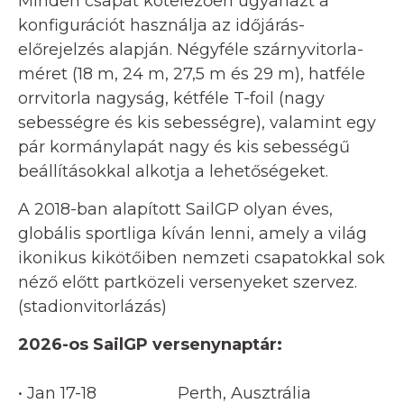
Minden csapat kötelezően ugyanazt a
konfigurációt használja az időjárás-
előrejelzés alapján. Négyféle szárnyvitorla-
méret (18 m, 24 m, 27,5 m és 29 m), hatféle
orrvitorla nagyság, kétféle T-foil (nagy
sebességre és kis sebességre), valamint egy
pár kormánylapát nagy és kis sebességű
beállításokkal alkotja a lehetőségeket.
A 2018-ban alapított SailGP olyan éves,
globális sportliga kíván lenni, amely a világ
ikonikus kikötőiben nemzeti csapatokkal sok
néző előtt partközeli versenyeket szervez.
(stadionvitorlázás)
2026-os SailGP versenynaptár:
• Jan 17-18 Perth, Ausztrália