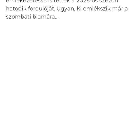
emlékezetessé is tették a 2026-os szezon
hatodik fordulóját. Ugyan, ki emlékszik már a
szombati blamára…