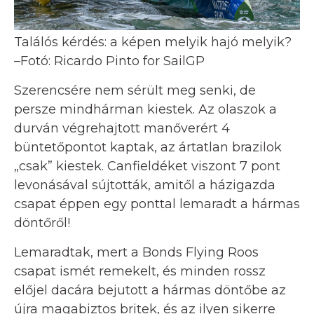
Találós kérdés: a képen melyik hajó melyik?
–Fotó: Ricardo Pinto for SailGP
Szerencsére nem sérült meg senki, de
persze mindhárman kiestek. Az olaszok a
durván végrehajtott manőverért 4
büntetőpontot kaptak, az ártatlan brazilok
„csak” kiestek. Canfieldéket viszont 7 pont
levonásával sújtották, amitől a házigazda
csapat éppen egy ponttal lemaradt a hármas
döntőről!
Lemaradtak, mert a Bonds Flying Roos
csapat ismét remekelt, és minden rossz
előjel dacára bejutott a hármas döntőbe az
újra magabiztos britek, és az ilyen sikerre