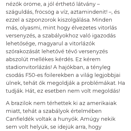
nézők öröme, a jól érthető látvány –
száguldás, fröcsög a víz, aztamindenit! –, és
ezzel a szponzorok kiszolgálása. Minden
más, olyasmi, mint hogy élvezetes vitorlás
versenyzés, a szabályokhoz való igazodás
lehetősége, magyarul a vitorlázók
szórakozását lehetővé tévő versenyzés
abszolút mellékes kérdés. Ez kérem
stadionvitorlázás! A hajókban, a tényleg
csodás F50-es foilerekben a világ legjobbjai
ülnek, tehát ők megoldják a problémákat. Ha
tudják. Hát, ez esetben nem volt megoldás!
A brazilok nem térhettek ki az amerikaiak
miatt, tehát a szabályok értelmében
Canfieldék voltak a hunyók. Amúgy nekik
sem volt helyük, se idejük arra, hogy