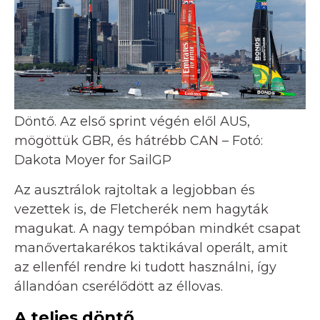
Döntő. Az első sprint végén elől AUS,
mögöttük GBR, és hátrébb CAN – Fotó:
Dakota Moyer for SailGP
Az ausztrálok rajtoltak a legjobban és
vezettek is, de Fletcherék nem hagyták
magukat. A nagy tempóban mindkét csapat
manővertakarékos taktikával operált, amit
az ellenfél rendre ki tudott használni, így
állandóan cserélődött az éllovas.
A teljes döntő