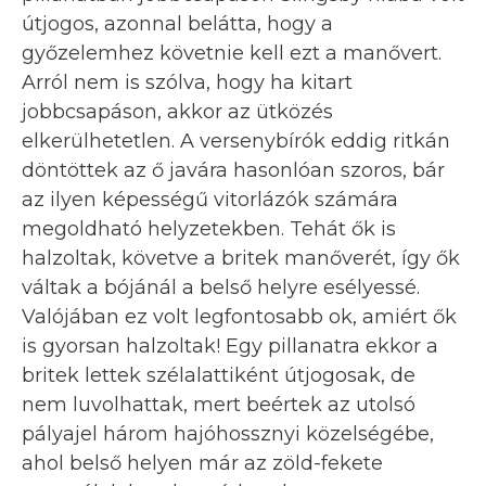
útjogos, azonnal belátta, hogy a
győzelemhez követnie kell ezt a manővert.
Arról nem is szólva, hogy ha kitart
jobbcsapáson, akkor az ütközés
elkerülhetetlen. A versenybírók eddig ritkán
döntöttek az ő javára hasonlóan szoros, bár
az ilyen képességű vitorlázók számára
megoldható helyzetekben. Tehát ők is
halzoltak, követve a britek manőverét, így ők
váltak a bójánál a belső helyre esélyessé.
Valójában ez volt legfontosabb ok, amiért ők
is gyorsan halzoltak! Egy pillanatra ekkor a
britek lettek szélalattiként útjogosak, de
nem luvolhattak, mert beértek az utolsó
pályajel három hajóhossznyi közelségébe,
ahol belső helyen már az zöld-fekete