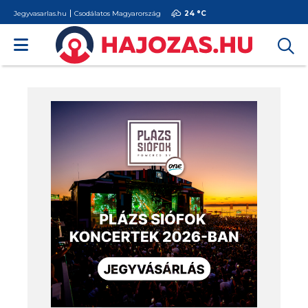
Jegyvasarlas.hu
Csodálatos Magyarország
24 °
C