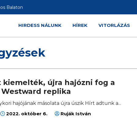
tos Balaton
HIRDESS NÁLUNK
HÍREK
VITORLÁZÁS
egyzések
 kiemelték, újra hajózni fog a
 Westward replika
ykori hajójának másolata újra úszik Hírt adtunk a...
2022. október 6.
Ruják István