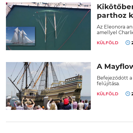
Kikötőben
parthoz k
Az Eleonora an
amellyel Charl
2
KÜLFÖLD
A Mayflow
Befejeződött a 
felújítása.
2
KÜLFÖLD