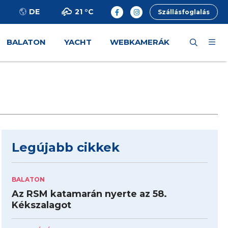
21 °
C
DE
Szállásfoglalás
BALATON
YACHT
WEBKAMERÁK
Legújabb cikkek
BALATON
Az RSM katamarán nyerte az 58.
Kékszalagot