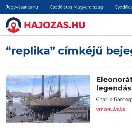
Jegyvasarlas.hu
Csodálatos Magyarország
Csodála
“replika” címkéjű bej
Eleonorát
legendás
Charlie Barr eg
VITORLÁZÁS