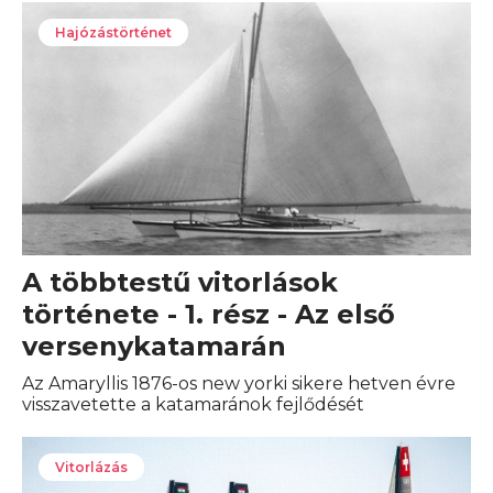
Hajózástörténet
A többtestű vitorlások
története - 1. rész - Az első
versenykatamarán
Az Amaryllis 1876-os new yorki sikere hetven évre
visszavetette a katamaránok fejlődését
Vitorlázás