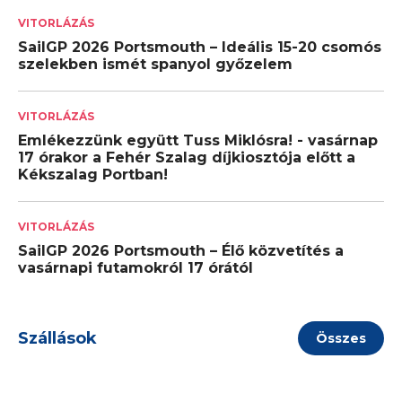
VITORLÁZÁS
SailGP 2026 Portsmouth – Ideális 15-20 csomós
szelekben ismét spanyol győzelem
VITORLÁZÁS
Emlékezzünk együtt Tuss Miklósra! - vasárnap
17 órakor a Fehér Szalag díjkiosztója előtt a
Kékszalag Portban!
VITORLÁZÁS
SailGP 2026 Portsmouth – Élő közvetítés a
vasárnapi futamokról 17 órától
Szállások
Összes