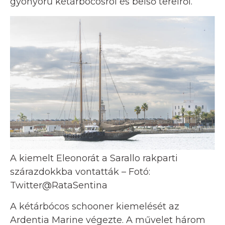
gyönyörű kétárbócosról és belső tereiről.
A kiemelt Eleonorát a Sarallo rakparti
szárazdokkba vontatták – Fotó:
Twitter@RataSentina
A kétárbócos schooner kiemelését az
Ardentia Marine végezte. A művelet három