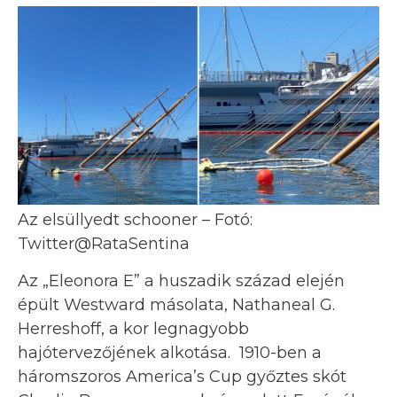
Az elsüllyedt schooner – Fotó:
Twitter@RataSentina
Az „Eleonora E” a huszadik század elején
épült Westward másolata, Nathaneal G.
Herreshoff, a kor legnagyobb
hajótervezőjének alkotása. 1910-ben a
háromszoros America’s Cup győztes skót