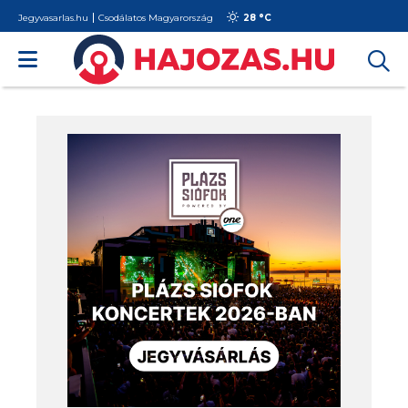
Jegyvasarlas.hu
Csodálatos Magyarország
28 °
C