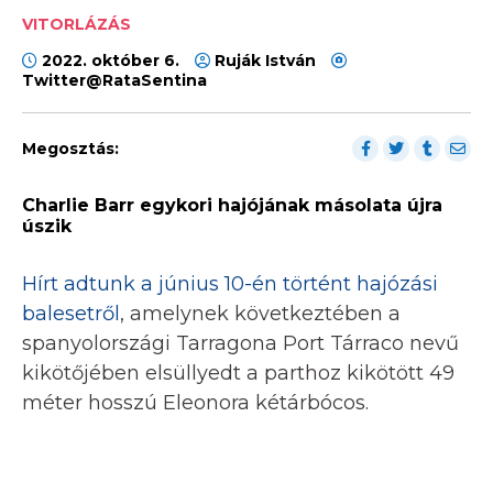
VITORLÁZÁS
2022. október 6.
Ruják István
Twitter@RataSentina
Megosztás:
Charlie Barr egykori hajójának másolata újra
úszik
Hírt adtunk a június 10-én történt hajózási
balesetről
, amelynek következtében a
spanyolországi Tarragona Port Tárraco nevű
kikötőjében elsüllyedt a parthoz kikötött 49
méter hosszú Eleonora kétárbócos.