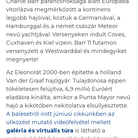
Charlie Barr parancsnoksága alatt Európába
vitorlázva megmérkőzött a kontinens
legjobb hajóival, köztük a Germaniával, a
Hamburggal és a német császár Meteor
nevű yachtjával. Versenyeken indult Coves,
Cuxhaven és Kiel vizein. Barr 11 futamon
versenyzett a Westwarddal és mindegyiket
megnyerte!
Az Eleonorát 2000-ben építette a holland
Van der Graaf hajógyár. Tulajdonosa éppen
tökéletesen felújítva, 6,9 millió Euróért
eladásra kínálta, amikor a Punta Mayor nevű
hajó a kikötőben nekitolatva elsüllyesztette.
A balesetről írott júniusi cikkünkben az
ütközést mutató videófelvétel mellett
galéria és virtuális túra
is látható a