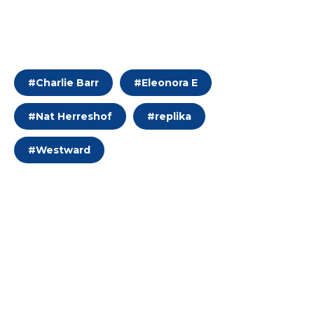
#
Charlie Barr
#
Eleonora E
#
Nat Herreshof
#
replika
#
Westward