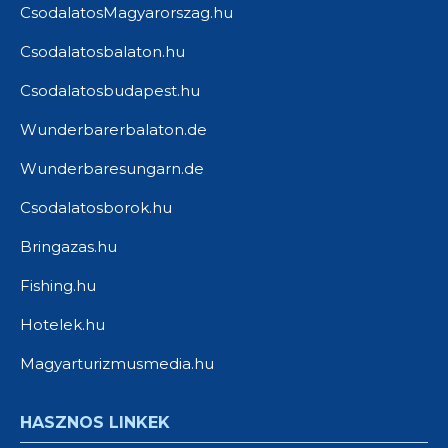
CsodalatosMagyarorszag.hu
Csodalatosbalaton.hu
Csodalatosbudapest.hu
Wunderbarerbalaton.de
Wunderbaresungarn.de
Csodalatosborok.hu
Bringazas.hu
Fishing.hu
Hotelek.hu
Magyarturizmusmedia.hu
HASZNOS LINKEK