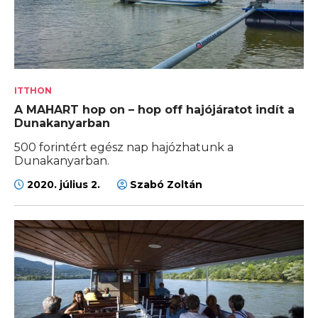
ITTHON
A MAHART hop on – hop off hajójáratot indít a
Dunakanyarban
500 forintért egész nap hajózhatunk a
Dunakanyarban.
2020. július 2.
Szabó Zoltán