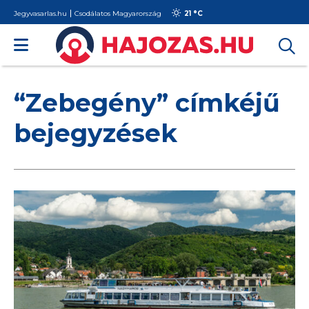
Jegyvasarlas.hu
Csodálatos Magyarország
21 °
C
“Zebegény” címkéjű
bejegyzések