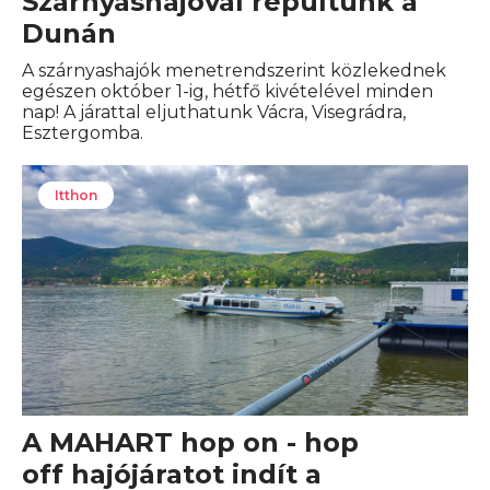
Szárnyashajóval repültünk a
Dunán
A szárnyashajók menetrendszerint közlekednek
egészen október 1-ig, hétfő kivételével minden
nap! A járattal eljuthatunk Vácra, Visegrádra,
Esztergomba.
Itthon
A MAHART hop on - hop
off hajójáratot indít a