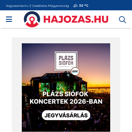
Jegyvasarlas.hu
Csodálatos Magyarország
30 °
C