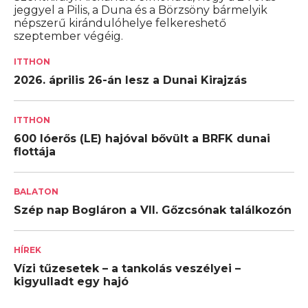
jeggyel a Pilis, a Duna és a Börzsöny bármelyik
népszerű kirándulóhelye felkereshető
szeptember végéig.
ITTHON
2026. április 26-án lesz a Dunai Kirajzás
ITTHON
600 lóerős (LE) hajóval bővült a BRFK dunai
flottája
BALATON
Szép nap Bogláron a VII. Gőzcsónak találkozón
HÍREK
Vízi tűzesetek – a tankolás veszélyei –
kigyulladt egy hajó