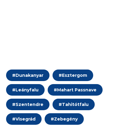
#
Dunakanyar
#
Esztergom
#
Leányfalu
#
Mahart Passnave
#
Szentendre
#
Tahitótfalu
#
Visegrád
#
Zebegény