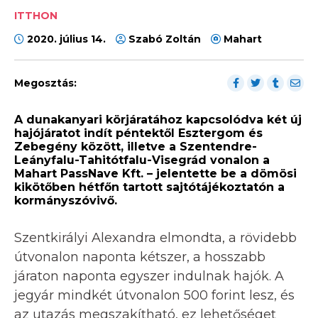
ITTHON
2020. július 14.
Szabó Zoltán
Mahart
Megosztás:
A dunakanyari körjáratához kapcsolódva két új
hajójáratot indít péntektől Esztergom és
Zebegény között, illetve a Szentendre-
Leányfalu-Tahitótfalu-Visegrád vonalon a
Mahart PassNave Kft. – jelentette be a dömösi
kikötőben hétfőn tartott sajtótájékoztatón a
kormányszóvivő.
Szentkirályi Alexandra elmondta, a rövidebb
útvonalon naponta kétszer, a hosszabb
járaton naponta egyszer indulnak hajók. A
jegyár mindkét útvonalon 500 forint lesz, és
az utazás megszakítható, ez lehetőséget