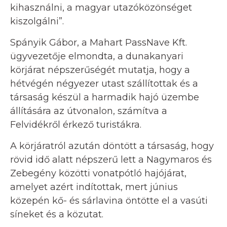
kihasználni, a magyar utazóközönséget
kiszolgálni”.
Spányik Gábor, a Mahart PassNave Kft.
ügyvezetője elmondta, a dunakanyari
körjárat népszerűségét mutatja, hogy a
hétvégén négyezer utast szállítottak és a
társaság készül a harmadik hajó üzembe
állítására az útvonalon, számítva a
Felvidékről érkező turistákra.
A körjáratról azután döntött a társaság, hogy
rövid idő alatt népszerű lett a Nagymaros és
Zebegény közötti vonatpótló hajójárat,
amelyet azért indítottak, mert június
közepén kő- és sárlavina öntötte el a vasúti
síneket és a közutat.