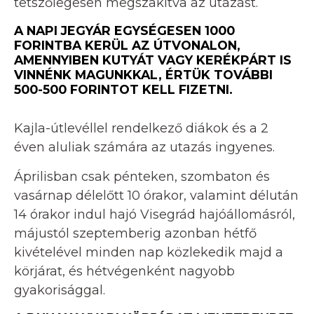
tetszőlegesen megszakítva az utazást.
A NAPI JEGYÁR EGYSÉGESEN 1000
FORINTBA KERÜL AZ ÚTVONALON,
AMENNYIBEN KUTYÁT VAGY KERÉKPÁRT IS
VINNÉNK MAGUNKKAL, ÉRTÜK TOVÁBBI
500-500 FORINTOT KELL FIZETNI.
Kajla-útlevéllel rendelkező diákok és a 2
éven aluliak számára az utazás ingyenes.
Áprilisban csak pénteken, szombaton és
vasárnap délelőtt 10 órakor, valamint délután
14 órakor indul hajó Visegrád hajóállomásról,
májustól szeptemberig azonban hétfő
kivételével minden nap közlekedik majd a
körjárat, és hétvégenként nagyobb
gyakorisággal.