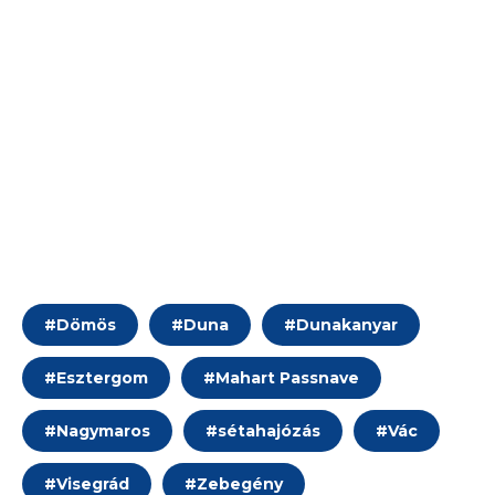
#
Dömös
#
Duna
#
Dunakanyar
#
Esztergom
#
Mahart Passnave
#
Nagymaros
#
sétahajózás
#
Vác
#
Visegrád
#
Zebegény