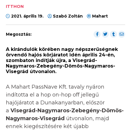
ITTHON
2021. április 19.
Szabó Zoltán
Mahart
Megosztás:
A kirándulók körében nagy népszerűségnek
örvendő hajós körjáratot idén április 24-én,
szombaton indítják újra, a Visegrád-
Nagymaros-Zebegény-Dömös-Nagymaros-
Visegrád útvonalon.
A Mahart PassNave Kft. tavaly nyáron
indította el a hop on-hop off jellegű
hajójáratot a Dunakanyarban, először
a
Visegrád-Nagymaros-Zebegény-Dömös-
Nagymaros-Visegrád
útvonalon, majd
ennek kiegészítésére két újabb