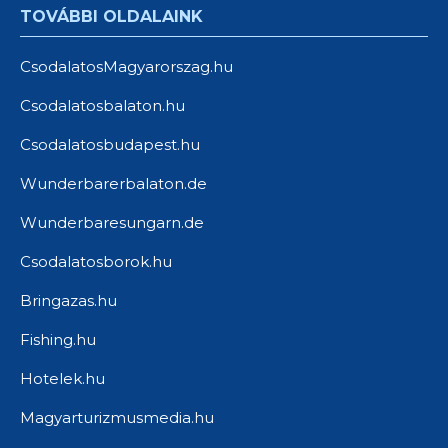
TOVÁBBI OLDALAINK
CsodalatosMagyarorszag.hu
Csodalatosbalaton.hu
Csodalatosbudapest.hu
Wunderbarerbalaton.de
Wunderbaresungarn.de
Csodalatosborok.hu
Bringazas.hu
Fishing.hu
Hotelek.hu
Magyarturizmusmedia.hu