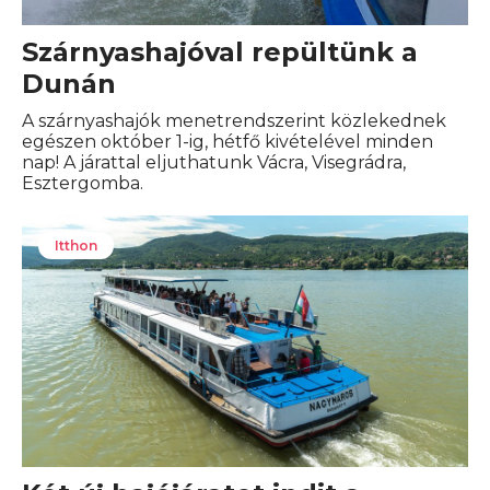
Szárnyashajóval repültünk a
Dunán
A szárnyashajók menetrendszerint közlekednek
egészen október 1-ig, hétfő kivételével minden
nap! A járattal eljuthatunk Vácra, Visegrádra,
Esztergomba.
Itthon