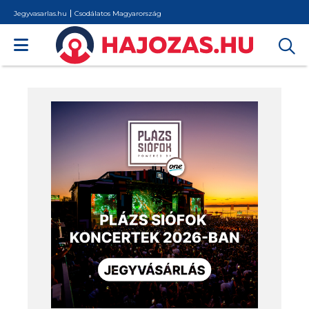
Jegyvasarlas.hu
Csodálatos Magyarország