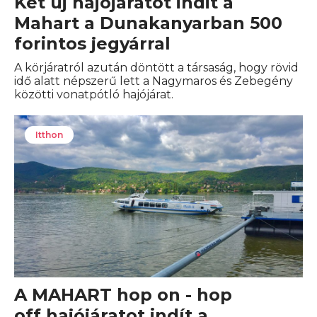
Két új hajójáratot indit a
Mahart a Dunakanyarban 500
forintos jegyárral
A körjáratról azután döntött a társaság, hogy rövid
idő alatt népszerű lett a Nagymaros és Zebegény
közötti vonatpótló hajójárat.
Itthon
A MAHART hop on - hop
off hajójáratot indít a