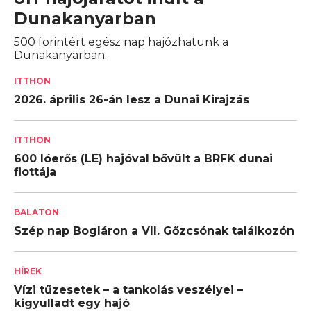
Dunakanyarban
500 forintért egész nap hajózhatunk a
Dunakanyarban.
ITTHON
2026. április 26-án lesz a Dunai Kirajzás
ITTHON
600 lóerős (LE) hajóval bővült a BRFK dunai
flottája
BALATON
Szép nap Bogláron a VII. Gőzcsónak találkozón
HÍREK
Vízi tűzesetek – a tankolás veszélyei –
kigyulladt egy hajó