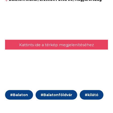
Kattints ide a térkép megjelenítéséhez
#
Balaton
#
Balatonföldvár
#
kilátó