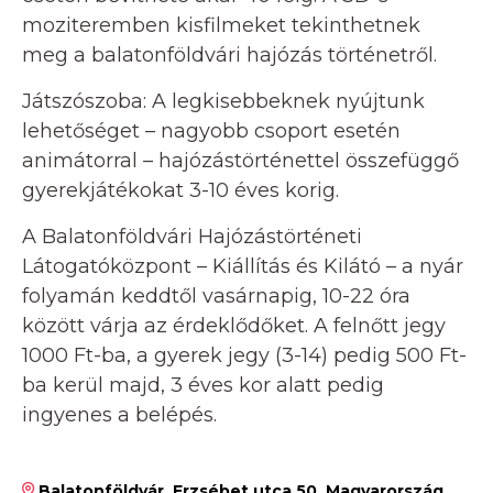
moziteremben kisfilmeket tekinthetnek
meg a balatonföldvári hajózás történetről.
Játszószoba: A legkisebbeknek nyújtunk
lehetőséget – nagyobb csoport esetén
animátorral – hajózástörténettel összefüggő
gyerekjátékokat 3-10 éves korig.
A Balatonföldvári Hajózástörténeti
Látogatóközpont – Kiállítás és Kilátó – a nyár
folyamán keddtől vasárnapig, 10-22 óra
között várja az érdeklődőket. A felnőtt jegy
1000 Ft-ba, a gyerek jegy (3-14) pedig 500 Ft-
ba kerül majd, 3 éves kor alatt pedig
ingyenes a belépés.
Balatonföldvár, Erzsébet utca 50, Magyarország