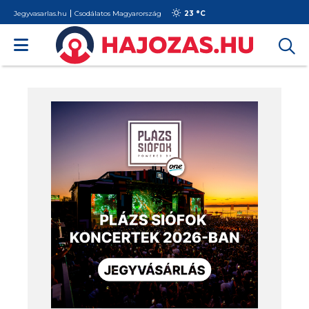
Jegyvasarlas.hu
Csodálatos Magyarország
23 °
C