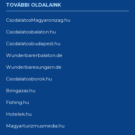
TOVÁBBI OLDALAINK
CsodalatosMagyarorszag.hu
Csodalatosbalaton.hu
Csodalatosbudapest.hu
Wunderbarerbalaton.de
Wunderbaresungarn.de
Csodalatosborok.hu
Bringazas.hu
Fishing.hu
Hotelek.hu
Magyarturizmusmedia.hu