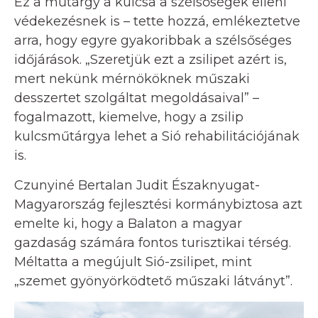
Ez a műtárgy a kulcsa a szélsőségek elleni
védekezésnek is – tette hozzá, emlékeztetve
arra, hogy egyre gyakoribbak a szélsőséges
időjárások. „Szeretjük ezt a zsilipet azért is,
mert nekünk mérnököknek műszaki
desszertet szolgáltat megoldásaival” –
fogalmazott, kiemelve, hogy a zsilip
kulcsműtárgya lehet a Sió rehabilitációjának
is.
Czunyiné Bertalan Judit Északnyugat-
Magyarország fejlesztési kormánybiztosa azt
emelte ki, hogy a Balaton a magyar
gazdaság számára fontos turisztikai térség.
Méltatta a megújult Sió-zsilipet, mint
„szemet gyönyörködtető műszaki látványt”.