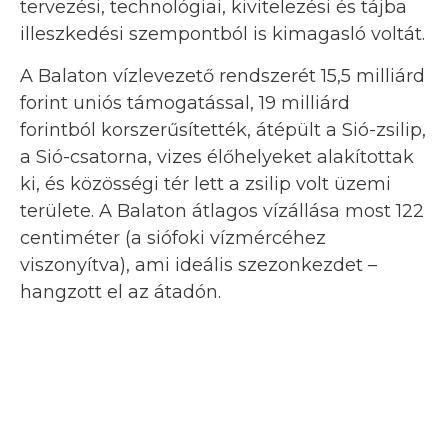
tervezési, technológiai, kivitelezési és tájba
illeszkedési szempontból is kimagasló voltát.
A Balaton vízlevezető rendszerét 15,5 milliárd
forint uniós támogatással, 19 milliárd
forintból korszerűsítették, átépült a Sió-zsilip,
a Sió-csatorna, vizes élőhelyeket alakítottak
ki, és közösségi tér lett a zsilip volt üzemi
területe. A Balaton átlagos vízállása most 122
centiméter (a siófoki vízmércéhez
viszonyítva), ami ideális szezonkezdet –
hangzott el az átadón.