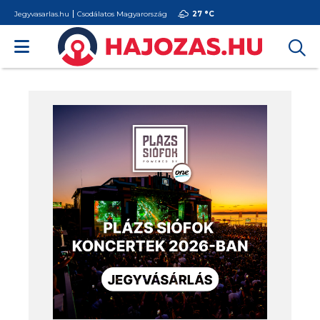
Jegyvasarlas.hu
Csodálatos Magyarország
27 °
C