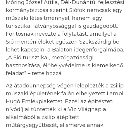
Móring József Attila, Dél-Dunántúl fejlesztési
kormánybiztosa szerint Siófok nemcsak egy
műszaki létesítménnyel, hanem egy
turisztikai látványossággal is gazdagodott.
Fontosnak nevezte a folytatást, amellyel a
Sió mentén élőket egészen Szekszárdig be
lehet kapcsolni a Balaton idegenforgalmába.
„A Sió turisztikai, mezőgazdasági
hasznosítása, élőhelyvédelme is kiemelkedő
feladat” – tette hozzá.
Az átadóünnepség végén leleplezték a zsilip
műszaki épületének falán elhelyezett Lampl
Hugó Emlékplakettet. Ezzel az építészeti
nívódíjjal tüntették ki a Víz Világnapja
alkalmából a zsilip átépített
műtárgyegyüttesét, elismerve annak