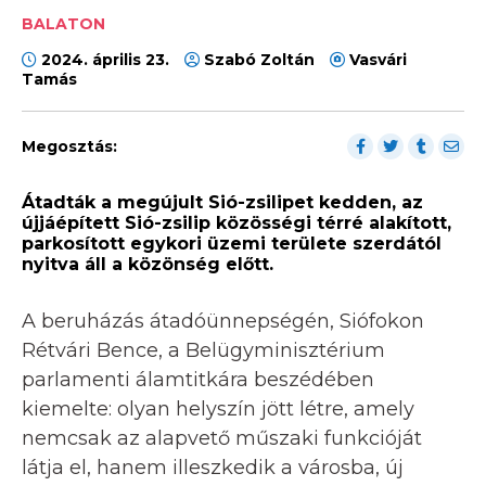
BALATON
2024. április 23.
Szabó Zoltán
Vasvári
Tamás
Megosztás:
Átadták a megújult Sió-zsilipet kedden, az
újjáépített Sió-zsilip közösségi térré alakított,
parkosított egykori üzemi területe szerdától
nyitva áll a közönség előtt.
A beruházás átadóünnepségén, Siófokon
Rétvári Bence, a Belügyminisztérium
parlamenti álamtitkára beszédében
kiemelte: olyan helyszín jött létre, amely
nemcsak az alapvető műszaki funkcióját
látja el, hanem illeszkedik a városba, új