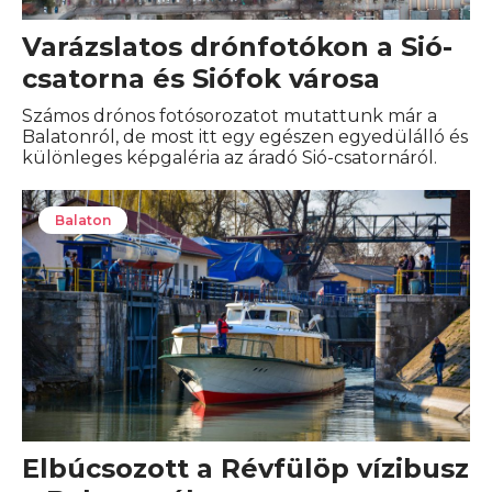
Varázslatos drónfotókon a Sió-
csatorna és Siófok városa
Számos drónos fotósorozatot mutattunk már a
Balatonról, de most itt egy egészen egyedülálló és
különleges képgaléria az áradó Sió-csatornáról.
Balaton
Elbúcsozott a Révfülöp vízibusz