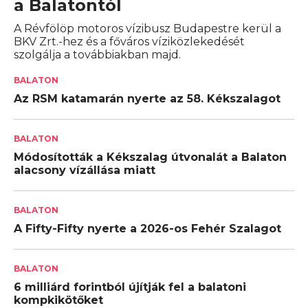
a Balatontól
A Révfölöp motoros vízibusz Budapestre kerül a
BKV Zrt.-hez és a főváros víziközlekedését
szolgálja a továbbiakban majd.
BALATON
Az RSM katamarán nyerte az 58. Kékszalagot
BALATON
Módosították a Kékszalag útvonalát a Balaton
alacsony vízállása miatt
BALATON
A Fifty-Fifty nyerte a 2026-os Fehér Szalagot
BALATON
6 milliárd forintból újítják fel a balatoni
kompkikötőket