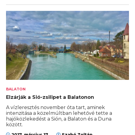
BALATON
Elzárják a Sió-zsilipet a Balatonon
A vízleresztés november óta tart, aminek
intenzitása a közelmúltban lehetővé tette a
hajóközlekedést a Sión, a Balaton és a Duna
között.
2017. március 17.
Szabó Zoltán