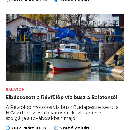
BALATON
Elbúcsozott a Révfülöp vízibusz a Balatontól
A Révfölöp motoros vízibusz Budapestre kerül a
BKV Zrt.-hez és a főváros víziközlekedését
szolgálja a továbbiakban majd.
2017. március 13.
Szabó Zoltán