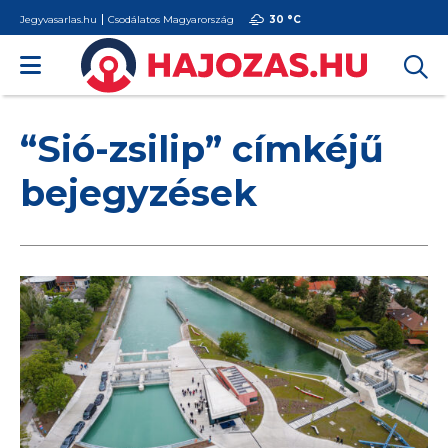
Jegyvasarlas.hu
Csodálatos Magyarország
30 °
C
“Sió-zsilip” címkéjű
bejegyzések