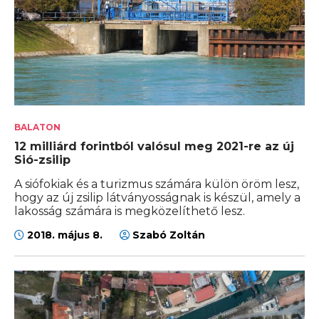
BALATON
12 milliárd forintból valósul meg 2021-re az új
Sió-zsilip
A siófokiak és a turizmus számára külön öröm lesz,
hogy az új zsilip látványosságnak is készül, amely a
lakosság számára is megközelíthető lesz.
2018. május 8.
Szabó Zoltán