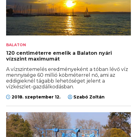
BALATON
120 centiméterre emelik a Balaton nyári
vízszint maximumát
A vízszintemelés eredményeként a tóban lévő víz
mennyisége 60 millió köbméterrel nő, ami az
eddigieknél tágabb lehetőséget jelent a
vízkészlet-gazdálkodásban.
2018. szeptember 12.
Szabó Zoltán