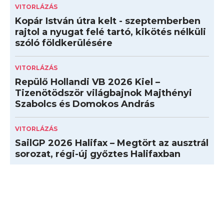
VITORLÁZÁS
Kopár István útra kelt - szeptemberben
rajtol a nyugat felé tartó, kikötés nélküli
szóló földkerülésére
VITORLÁZÁS
Repülő Hollandi VB 2026 Kiel –
Tizenötödször világbajnok Majthényi
Szabolcs és Domokos András
VITORLÁZÁS
SailGP 2026 Halifax – Megtört az ausztrál
sorozat, régi-új győztes Halifaxban