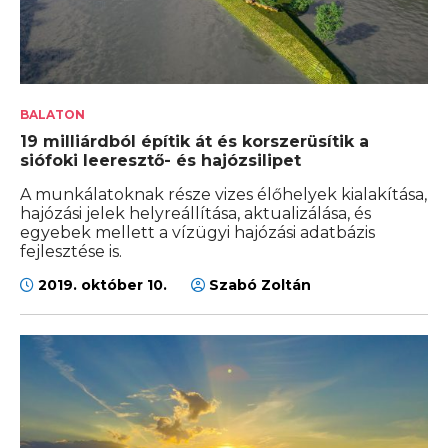
BALATON
19 milliárdból építik át és korszerüsítik a
siófoki leeresztő- és hajózsilipet
A munkálatoknak része vizes élőhelyek kialakítása,
hajózási jelek helyreállítása, aktualizálása, és
egyebek mellett a vízügyi hajózási adatbázis
fejlesztése is.
2019. október 10.
Szabó Zoltán