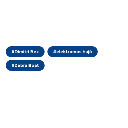
#
Dimitri Bez
#
elektromos hajó
#
Zebra Boat