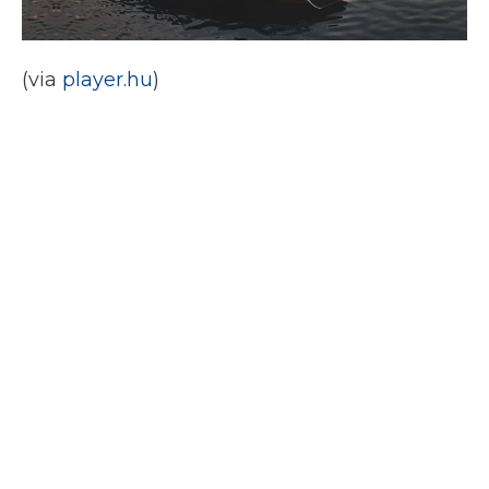
(via
player.hu
)