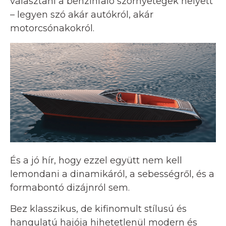
választani a benzinfaló szörnyetegek helyett
– legyen szó akár autókról, akár
motorcsónakokról.
És a jó hír, hogy ezzel együtt nem kell
lemondani a dinamikáról, a sebességről, és a
formabontó dizájnról sem.
Bez klasszikus, de kifinomult stílusú és
hangulatú hajója hihetetlenül modern és