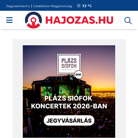
Jegyvasarlas.hu
Csodálatos Magyarország
32 °
C