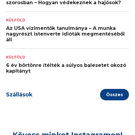
szorosban – Hogyan védekeznek a hajósok?
KÜLFÖLD
Az USA vízimentők tanulmánya – A munka
nagyrészt istenverte idióták megmentéséből
áll
KÜLFÖLD
6 év börtönre ítélték a súlyos balesetet okozó
kapitányt
Szállások
Összes
Kövess minket Instagramon!