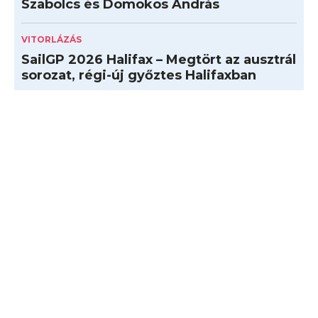
Szabolcs és Domokos András
VITORLÁZÁS
SailGP 2026 Halifax – Megtört az ausztrál
sorozat, régi-új győztes Halifaxban