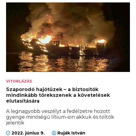
VITORLÁZÁS
Szaporodó hajótüzek – a biztosítók
mindinkább törekszenek a követelések
elutasítására
A legnagyobb veszélyt a fedélzetre hozott
gyenge minőségű lítium-ion akkuk és töltők
jelentik
2022. június 9.
Ruják István