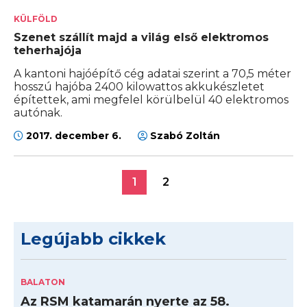
KÜLFÖLD
Szenet szállít majd a világ első elektromos
teherhajója
A kantoni hajóépítő cég adatai szerint a 70,5 méter
hosszú hajóba 2400 kilowattos akkukészletet
építettek, ami megfelel körülbelül 40 elektromos
autónak.
2017. december 6.
Szabó Zoltán
1
2
Legújabb cikkek
BALATON
Az RSM katamarán nyerte az 58.