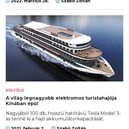
2022. március 26.
Szabó Zoltán
KÜLFÖLD
A világ legnagyobb elektromos turistahajója
Kínában épül
Nagyjából 100 db, hosszú hatótávú Tesla Model 3-
as tenné ki a hajó akkumulátorkapacitását.
2021. február 2.
Szabó Zoltán