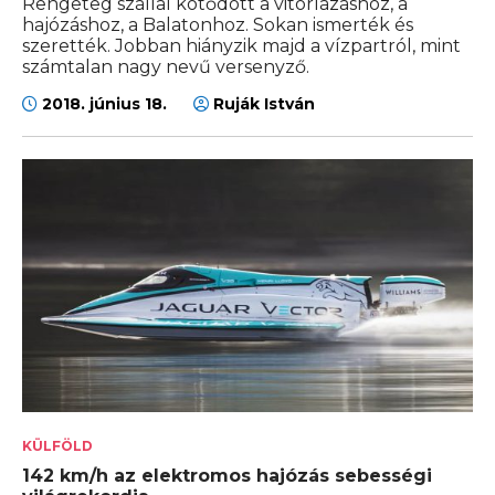
Rengeteg szállal kötődött a vitorlázáshoz, a
hajózáshoz, a Balatonhoz. Sokan ismerték és
szerették. Jobban hiányzik majd a vízpartról, mint
számtalan nagy nevű versenyző.
2018. június 18.
Ruják István
KÜLFÖLD
142 km/h az elektromos hajózás sebességi