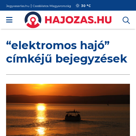
Jegyvasarlas.hu
Csodálatos Magyarország
30 °
C
“elektromos hajó”
címkéjű bejegyzések