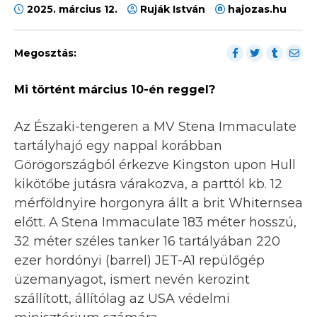
2025. március 12.
Ruják István
hajozas.hu
Megosztás:
Mi történt március 10-én reggel?
Az Északi-tengeren a MV Stena Immaculate
tartályhajó egy nappal korábban
Görögországból érkezve Kingston upon Hull
kikötőbe jutásra várakozva, a parttól kb. 12
mérföldnyire horgonyra állt a brit Whiternsea
előtt. A Stena Immaculate 183 méter hosszú,
32 méter széles tanker 16 tartályában 220
ezer hordónyi (barrel) JET-A1 repülőgép
üzemanyagot, ismert nevén kerozint
szállított, állítólag az USA védelmi