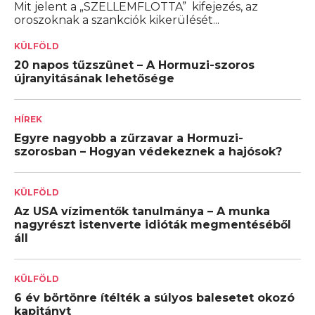
Mit jelent a „SZELLEMFLOTTA” kifejezés, az
oroszoknak a szankciók kikerülését...
KÜLFÖLD
20 napos tűzszünet – A Hormuzi-szoros
újranyitásának lehetősége
HÍREK
Egyre nagyobb a zűrzavar a Hormuzi-
szorosban – Hogyan védekeznek a hajósok?
KÜLFÖLD
Az USA vízimentők tanulmánya – A munka
nagyrészt istenverte idióták megmentéséből
áll
KÜLFÖLD
6 év börtönre ítélték a súlyos balesetet okozó
kapitányt