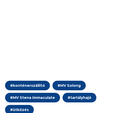
#
konténerszállító
#
MV Solong
#
MV Stena Immaculate
#
tartályhajó
#
ütközés