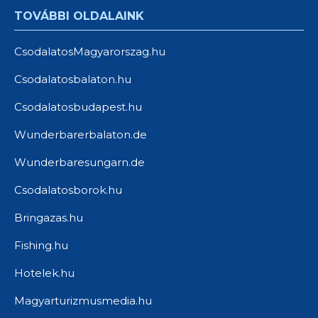
TOVÁBBI OLDALAINK
CsodalatosMagyarorszag.hu
Csodalatosbalaton.hu
Csodalatosbudapest.hu
Wunderbarerbalaton.de
Wunderbaresungarn.de
Csodalatosborok.hu
Bringazas.hu
Fishing.hu
Hotelek.hu
Magyarturizmusmedia.hu