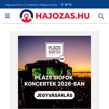
Jegyvasarlas.hu
Csodálatos Magyarország
19 °
C