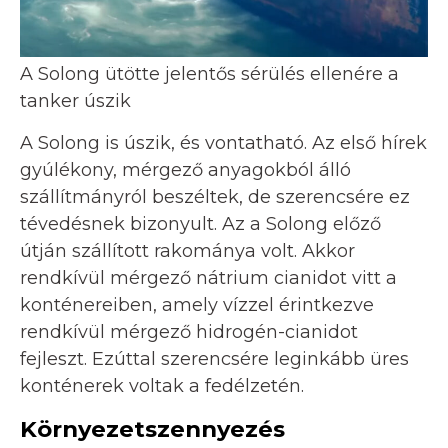
A Solong ütötte jelentős sérülés ellenére a
tanker úszik
A Solong is úszik, és vontatható. Az első hírek
gyúlékony, mérgező anyagokból álló
szállítmányról beszéltek, de szerencsére ez
tévedésnek bizonyult. Az a Solong előző
útján szállított rakománya volt. Akkor
rendkívül mérgező nátrium cianidot vitt a
konténereiben, amely vízzel érintkezve
rendkívül mérgező hidrogén-cianidot
fejleszt. Ezúttal szerencsére leginkább üres
konténerek voltak a fedélzetén.
Környezetszennyezés