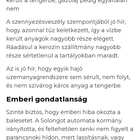
került a tengerbe, gázolaj pedig egyáltalán
nem
A szennyezésveszély szempontjából jó hír,
hogy azonnal tűz keletkezett, így a vízbe
került anyagok nagyobb része elégett.
Ráadásul a kerozin szállítmány nagyobb
része sértetlenül a tartályokban maradt.
Az is jó hír, hogy egyik hajó
üzemanyagrendszere sem sérült, nem folyt,
és nem szivárog káros anyag a tengerbe.
Emberi gondatlanság
Szinte biztos, hogy emberi hiba okozta a
balesetet. A Solongot automata kormány
irányította, és feltehetően senki nem figyelt a
parancsnoki hídon, mert lassításnak, vagy