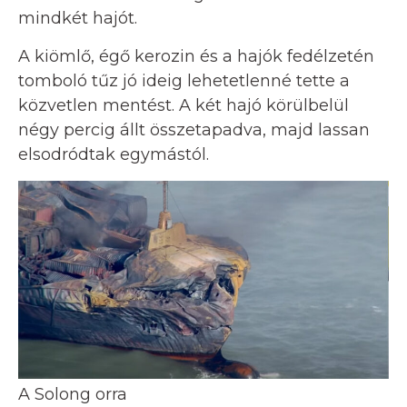
mindkét hajót.
A kiömlő, égő kerozin és a hajók fedélzetén
tomboló tűz jó ideig lehetetlenné tette a
közvetlen mentést. A két hajó körülbelül
négy percig állt összetapadva, majd lassan
elsodródtak egymástól.
A Solong orra