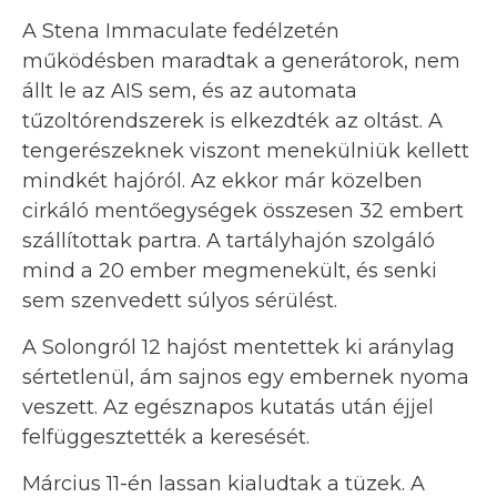
A Stena Immaculate fedélzetén
működésben maradtak a generátorok, nem
állt le az AIS sem, és az automata
tűzoltórendszerek is elkezdték az oltást. A
tengerészeknek viszont menekülniük kellett
mindkét hajóról. Az ekkor már közelben
cirkáló mentőegységek összesen 32 embert
szállítottak partra. A tartályhajón szolgáló
mind a 20 ember megmenekült, és senki
sem szenvedett súlyos sérülést.
A Solongról 12 hajóst mentettek ki aránylag
sértetlenül, ám sajnos egy embernek nyoma
veszett. Az egésznapos kutatás után éjjel
felfüggesztették a keresését.
Március 11-én lassan kialudtak a tüzek. A