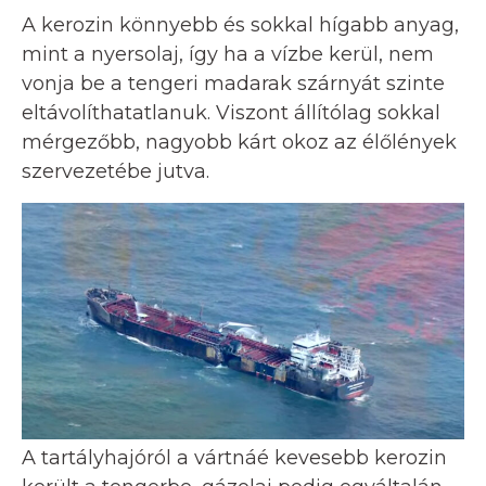
A kerozin könnyebb és sokkal hígabb anyag,
mint a nyersolaj, így ha a vízbe kerül, nem
vonja be a tengeri madarak szárnyát szinte
eltávolíthatatlanuk. Viszont állítólag sokkal
mérgezőbb, nagyobb kárt okoz az élőlények
szervezetébe jutva.
A tartályhajóról a vártnáé kevesebb kerozin