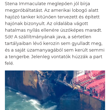
Stena Immaculate meglepően jól bírja
megpróbáltatást. Az amerikai lobogó alatt
hajózó tanker kitűnően tervezett és épített
hajónak bizonyult. Az oldalába vágott
hatalmas nyílás ellenére úszóképes maradt.
Sőt! A szállítmányának java, a sértetlen
tartályaiban lévő kerozin sem gyulladt meg,
és a saját üzamanyagából sem került semmi
a tengerbe. Jelenleg vontatók húzzák a part
felé.