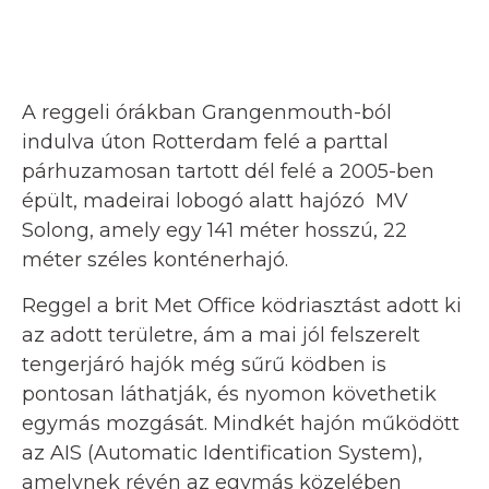
A reggeli órákban Grangenmouth-ból
indulva úton Rotterdam felé a parttal
párhuzamosan tartott dél felé a 2005-ben
épült, madeirai lobogó alatt hajózó MV
Solong, amely egy 141 méter hosszú, 22
méter széles konténerhajó.
Reggel a brit Met Office ködriasztást adott ki
az adott területre, ám a mai jól felszerelt
tengerjáró hajók még sűrű ködben is
pontosan láthatják, és nyomon követhetik
egymás mozgását. Mindkét hajón működött
az AIS (Automatic Identification System),
amelynek révén az egymás közelében