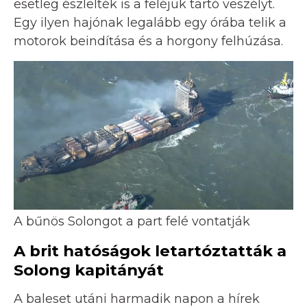
esetleg észlelték is a feléjük tartó veszélyt.
Egy ilyen hajónak legalább egy órába telik a
motorok beindítása és a horgony felhúzása.
A bűnös Solongot a part felé vontatják
A brit hatóságok letartóztatták a
Solong kapitányát
A baleset utáni harmadik napon a hírek