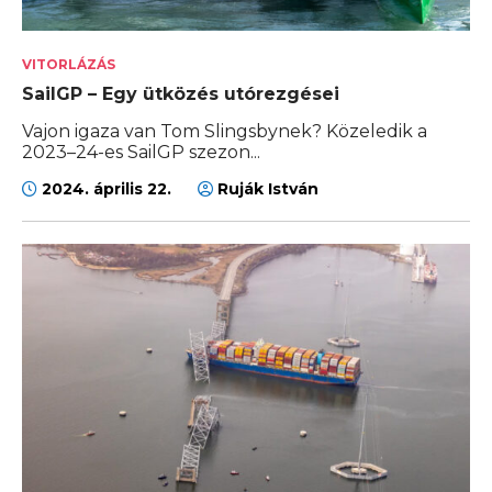
VITORLÁZÁS
SailGP – Egy ütközés utórezgései
Vajon igaza van Tom Slingsbynek? Közeledik a
2023–24-es SailGP szezon...
2024. április 22.
Ruják István