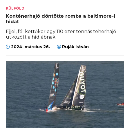
KÜLFÖLD
Konténerhajó döntötte romba a baltimore-i
hidat
Éjjel, fél kettőkor egy 110 ezer tonnás teherhajó
ütközött a hídlábnak
2024. március 26.
Ruják István