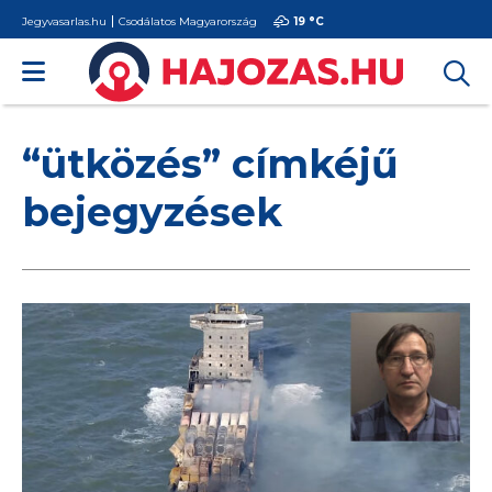
Jegyvasarlas.hu
Csodálatos Magyarország
19 °
C
“ütközés” címkéjű
bejegyzések