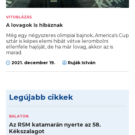
VITORLÁZÁS
A lovagok is hibáznak
Még egy négyszeres olimpiai bajnok, America's Cup
sztár is képes elemi hibát vétve lerombolni
ellenfele hajóját, de ha már lovag, akkor az is
marad.
2021. december 19.
Ruják István
Legújabb cikkek
BALATON
Az RSM katamarán nyerte az 58.
Kékszalagot