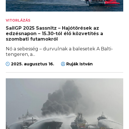
VITORLÁZÁS
SailGP 2025 Sassnitz – Hajótörések az
edzésnapon – 15.30-tól élő közvetítés a
szombati futamokról
Nő a sebesség – durvulnak a balesetek A Balti-
tengeren, a...
2025. augusztus 16.
Ruják István