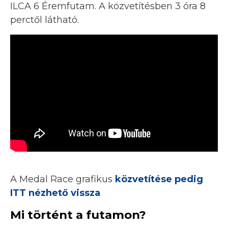
ILCA 6 Éremfutam. A közvetítésben 3 óra 8
perctől látható.
A Medal Race grafikus
közvetítése pedig
ITT nézhető vissza
Mi történt a futamon?