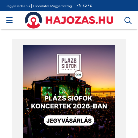
Jegyvasarlas.hu
Csodálatos Magyarország
32 °
C