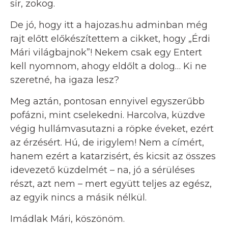
sír, zokog.
De jó, hogy itt a hajozas.hu adminban még
rajt előtt előkészítettem a cikket, hogy „Érdi
Mári világbajnok”! Nekem csak egy Entert
kell nyomnom, ahogy eldőlt a dolog… Ki ne
szeretné, ha igaza lesz?
Meg aztán, pontosan ennyivel egyszerűbb
pofázni, mint cselekedni. Harcolva, küzdve
végig hullámvasutazni a röpke éveket, ezért
az érzésért. Hú, de irigylem! Nem a címért,
hanem ezért a katarzisért, és kicsit az összes
idevezető küzdelmét – na, jó a sérüléses
részt, azt nem – mert együtt teljes az egész,
az egyik nincs a másik nélkül.
Imádlak Mári, köszönöm.