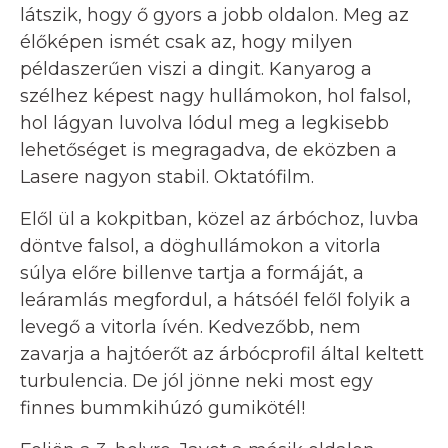
látszik, hogy ő gyors a jobb oldalon. Meg az
élőképen ismét csak az, hogy milyen
példaszerűen viszi a dingit. Kanyarog a
szélhez képest nagy hullámokon, hol falsol,
hol lágyan luvolva lódul meg a legkisebb
lehetőséget is megragadva, de eközben a
Lasere nagyon stabil. Oktatófilm.
Elől ül a kokpitban, közel az árbóchoz, luvba
döntve falsol, a döghullámokon a vitorla
súlya előre billenve tartja a formáját, a
leáramlás megfordul, a hátsóél felől folyik a
levegő a vitorla ívén. Kedvezőbb, nem
zavarja a hajtóerőt az árbócprofil által keltett
turbulencia. De jól jönne neki most egy
finnes bummkihúzó gumikötél!