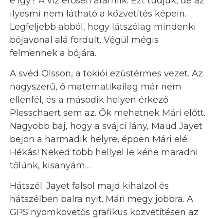
e így? A víz erősen áramlik. Ezt tudjuk, de az
ilyesmi nem látható a közvetítés képein.
Legfeljebb abból, hogy látszólag mindenki
bójavonal alá fordult. Végül mégis
felmennek a bójára.
A svéd Olsson, a tokiói ezüstérmes vezet. Az
nagyszerű, ő matematikailag már nem
ellenfél, és a második helyen érkező
Plesschaert sem az. Ők mehetnek Mári előtt.
Nagyobb baj, hogy a svájci lány, Maud Jayet
bejön a harmadik helyre, éppen Mári elé.
Hékás! Neked több hellyel le kéne maradni
tőlünk, kisanyám…
Hátszél. Jayet falsol majd kihalzol és
hátszélben balra nyit. Mári megy jobbra. A
GPS nyomkövetős grafikus közvetítésen az