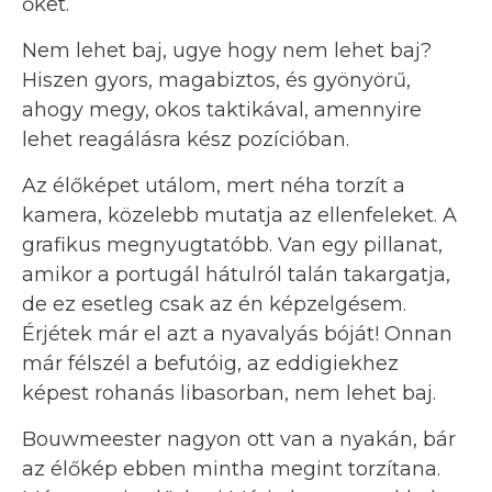
őket.
Nem lehet baj, ugye hogy nem lehet baj?
Hiszen gyors, magabiztos, és gyönyörű,
ahogy megy, okos taktikával, amennyire
lehet reagálásra kész pozícióban.
Az élőképet utálom, mert néha torzít a
kamera, közelebb mutatja az ellenfeleket. A
grafikus megnyugtatóbb. Van egy pillanat,
amikor a portugál hátulról talán takargatja,
de ez esetleg csak az én képzelgésem.
Érjétek már el azt a nyavalyás bóját! Onnan
már félszél a befutóig, az eddigiekhez
képest rohanás libasorban, nem lehet baj.
Bouwmeester nagyon ott van a nyakán, bár
az élőkép ebben mintha megint torzítana.