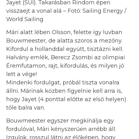
Jayet (SUI). Takarásban Rindom épen
visszaejt a vonal alá – Fotó: Sailing Energy /
World Sailing
Mári alatt lében Olsson, felette így luvban
Bouwmeester, de alatta szoros a mezőny.
Kifordul a hollanddal együtt, tisztázni kell.
Halvány emlék, Berecz Zsombi az olimpiai
Éremfutamon, rajt, kifordulás, és milyen jó
lett a vége!
Mindenki fordulgat, próbál tiszta vonalra
állni. Márinak közben figyelnie kell arra is,
hogy Jayet (4 ponttal előtte az első helyen)
tőle balra van.
Bouwmeester egyszer megkínálja egy
fordulóval, Mári kényszerűen arrébb áll.
Izgulok, rosszul látni az élőképen, hogy