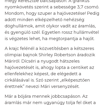
megy keresztbe balcsapáson. A grafikus
nyomkövetés szerint a sebessége 3,7 csomó.
Mondom, hogy szuper a hajóvezetése! Pedig
adott minden elképzelhető nehézség:
döghullámok, amit olykor vadít az áramlás,
és gyengülő szél. Egyetlen rossz hullámvétel
is végzetes lehet, ha megtorpantja a hajót.
A krajc felénél a közvetítésben a kétszeres
olimpiai bajnok Shirley Robertson áradozik
Máriról. Dícséri a nyugodt hátszeles
hajóvezetését is, ahogy lopta a centiket az
ellenfelekhez képest, de elégedett a
cirkálásával is. Szó szerint „elképesztően
érettnek” nevezi Mári versenyzését.
Már a bójára mennek jobbcsapáson. Az
áramlás már nem ugyanúgy tolja fel őket a