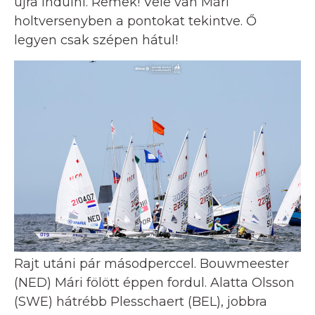
újra indulni. Remek! Vele van Mári
holtversenyben a pontokat tekintve. Ő
legyen csak szépen hátul!
Rajt utáni pár másodperccel. Bouwmeester
(NED) Mári fölött éppen fordul. Alatta Olsson
(SWE) hátrébb Plesschaert (BEL), jobbra