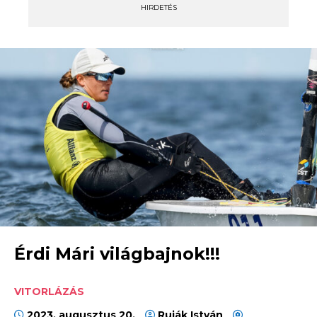
HIRDETÉS
Érdi Mári világbajnok!!!
VITORLÁZÁS
2023. augusztus 20.
Ruják István