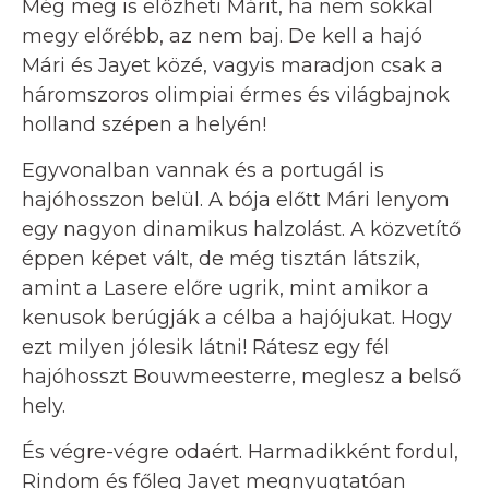
Még meg is előzheti Márit, ha nem sokkal
megy előrébb, az nem baj. De kell a hajó
Mári és Jayet közé, vagyis maradjon csak a
háromszoros olimpiai érmes és világbajnok
holland szépen a helyén!
Egyvonalban vannak és a portugál is
hajóhosszon belül. A bója előtt Mári lenyom
egy nagyon dinamikus halzolást. A közvetítő
éppen képet vált, de még tisztán látszik,
amint a Lasere előre ugrik, mint amikor a
kenusok berúgják a célba a hajójukat. Hogy
ezt milyen jólesik látni! Rátesz egy fél
hajóhosszt Bouwmeesterre, meglesz a belső
hely.
És végre-végre odaért. Harmadikként fordul,
Rindom és főleg Jayet megnyugtatóan