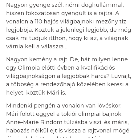
Nagyon gyenge szél, némi döghullámmal,
hiszen fokozatosan gyengült is a rajtra. A
vonalon a 110 hajós világbajnoki mezőny tíz
legjobbja. Köztük a jelenlegi legjobb, de még
csak mi tudjuk itthon, hogy ki az, a világnak
várnia kell a válaszra…
Nagyon kemény a rajt. De, hát milyen lenne
egy Olimpia előtti évben a kvalifikációs
világbajnokságon a legjobbak harca? Luvrajt,
a többség a rendezőhajó közelében keresi a
helyet, köztük Mári is.
Mindenki pengén a vonalon van lövéskor.
Mári fölött eggyel a tokiói olimpiai bajnok
Anne-Marie Rindom túlzásba viszi, és máris,
habozás nélkül ejt is vissza a rajtvonal mögé