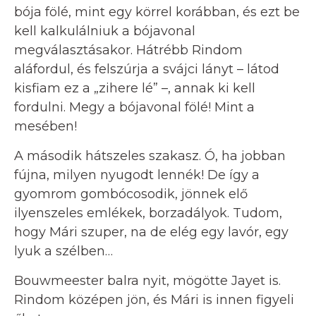
bója fölé, mint egy körrel korábban, és ezt be
kell kalkulálniuk a bójavonal
megválasztásakor. Hátrébb Rindom
aláfordul, és felszúrja a svájci lányt – látod
kisfiam ez a „zihere lé” –, annak ki kell
fordulni. Megy a bójavonal fölé! Mint a
mesében!
A második hátszeles szakasz. Ó, ha jobban
fújna, milyen nyugodt lennék! De így a
gyomrom gombócosodik, jönnek elő
ilyenszeles emlékek, borzadályok. Tudom,
hogy Mári szuper, na de elég egy lavór, egy
lyuk a szélben…
Bouwmeester balra nyit, mögötte Jayet is.
Rindom középen jön, és Mári is innen figyeli