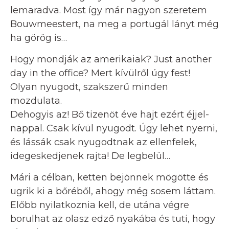
lemaradva. Most így már nagyon szeretem
Bouwmeestert, na meg a portugál lányt még
ha görög is…
Hogy mondják az amerikaiak? Just another
day in the office? Mert kívülről úgy fest!
Olyan nyugodt, szakszerű minden
mozdulata.
Dehogyis az! Bő tizenöt éve hajt ezért éjjel-
nappal. Csak kívül nyugodt. Úgy lehet nyerni,
és lássák csak nyugodtnak az ellenfelek,
idegeskedjenek rajta! De legbelül…
Mári a célban, ketten bejönnek mögötte és
ugrik ki a bőréből, ahogy még sosem láttam.
Előbb nyilatkoznia kell, de utána végre
borulhat az olasz edző nyakába és tuti, hogy