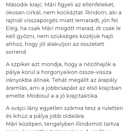
Második krajc. Mári figyeli az ellenfeleket,
okosan cirkál, nem kockáztat. Rindom, aki a
rajtnál visszapörgés miatt lemaradt, jön fel.
Elég, ha csak Mári mögött marad, őt csak le
kell győzni, nem szükséges közéjük hajó
ahhoz, hogy jól alakuljon az összetett
sorrend.
A szpíker azt mondja, hogy a nézőhajók a
pálya körül a horgonyaikon össze-vissza
irányokba állnak. Tehát megállt az árapály
áramlás, ami a jobbcsapást az első krajcban
emelte. Módosul a a jó krajctaktika.
A svájci lány egyetlen számra tesz a ruletten
és kihúz a pálya jobb oldalára.
Mári középen, tengelyben Rindomot tartva