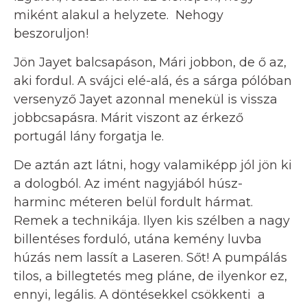
miként alakul a helyzete. Nehogy
beszoruljon!
Jön Jayet balcsapáson, Mári jobbon, de ő az,
aki fordul. A svájci elé-alá, és a sárga pólóban
versenyző Jayet azonnal menekül is vissza
jobbcsapásra. Márit viszont az érkező
portugál lány forgatja le.
De aztán azt látni, hogy valamiképp jól jön ki
a dologból. Az imént nagyjából húsz-
harminc méteren belül fordult hármat.
Remek a technikája. Ilyen kis szélben a nagy
billentéses forduló, utána kemény luvba
húzás nem lassít a Laseren. Sőt! A pumpálás
tilos, a billegtetés meg pláne, de ilyenkor ez,
ennyi, legális. A döntésekkel csökkenti a