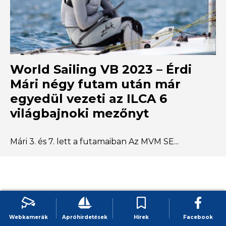
World Sailing VB 2023 – Érdi
Mári négy futam után már
egyedül vezeti az ILCA 6
világbajnoki mezőnyt
Mári 3. és 7. lett a futamaiban Az MVM SE...
KAPCSOLÓDÓ
Webkamerák
Apróhirdetések
Hírek
Facebook