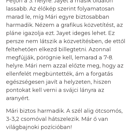
Feljön a 3. helyre. Jayet a másik oldalon
lassabb. Az élőkép szerint folyamatosan
marad le, míg Mári egyre biztosabban
harmadik. Nézem a grafikus közvetítést, az
pláne igazolja ezt. Jayet ideges lehet. Ez
persze nem látszik a közvetítésben, de ettől
feltehetően elkezd billegtetni. Azonnal
megfújják, pörögnie kell, lemarad a 7-8.
helyre. Mári nem azzal előzte meg, hogy az
ellenfelét megbüntették, ám a forgatás
egészségesen javít a helyzeten, hiszen
pontokat kell verni a svájci lányra az
aranyért.
Mári biztos harmadik. A szél alig ötcsomós,
3-3,2 csomóval hátszelezik. Már ő van
világbajnoki pozícióban!