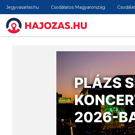
Jegyvasarlas.hu
Csodálatos Magyarország
Csodála