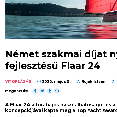
Német szakmai díjat n
fejlesztésű Flaar 24
VITORLÁZÁS
2026. május 9.
Ruják István
Megosztás:
A Flaar 24 a túrahajós használhatóságot és 
koncepciójával kapta meg a Top Yacht Awar