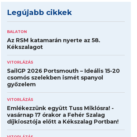
Legújabb cikkek
BALATON
Az RSM katamarán nyerte az 58.
Kékszalagot
VITORLÁZÁS
SailGP 2026 Portsmouth – Ideális 15-20
csomós szelekben ismét spanyol
győzelem
VITORLÁZÁS
Emlékezzünk együtt Tuss Miklósra! -
vasárnap 17 órakor a Fehér Szalag
díjkiosztója előtt a Kékszalag Portban!
VITORLÁZÁS