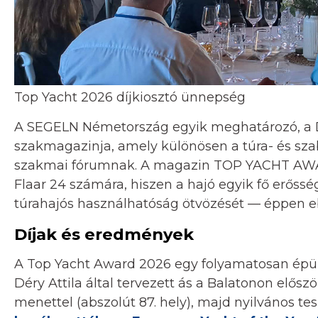
Top Yacht 2026 díjkiosztó ünnepség
A SEGELN Németország egyik meghatározó, a DA
szakmagazinja, amely különösen a túra- és szab
szakmai fórumnak. A magazin TOP YACHT AWARD
Flaar 24 számára, hiszen a hajó egyik fő erőssé
túrahajós használhatóság ötvözését — éppen eb
Díjak és eredmények
A Top Yacht Award 2026 egy folyamatosan épül
Déry Attila által tervezett ás a Balatonon elő
menettel (abszolút 87. hely), majd nyilvános t