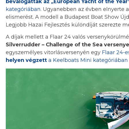
beválogatták az „European Yacht of the Year“
kategóriában
. Ugyanebben az évben elnyerte a
elismerést. A modell a Budapest Boat Show Újdo
Legjobb Hazai Fejlesztés különdíját szerezte m
A díjak mellett a Flaar 24 valós versenykörülmé
Silverrudder – Challenge of the Sea verseny
egyszemélyes vitorlásversenyén egy
Flaar 24-
helyen végzett
a Keelboats Mini kategóriában