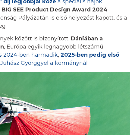
 díj legjobbjai közé
a speciális hajók
BIG SEE Product Design Award 2024
nság Pályázatán is első helyezést kapott, és a
eg.
nyek között is bizonyított.
Dániában a
en
, Európa egyik legnagyobb létszámú
es 2024-ben harmadik
,
2025-ben pedig első
 Juhász Györggyel a kormánynál.