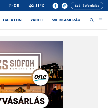
31 °
C
DE
Szállásfoglalás
BALATON
YACHT
WEBKAMERÁK