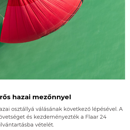
rős hazai mezőnnyel
zai osztállyá válásának következő lépésével. A
zövetséget és kezdeményezték a Flaar 24
lvántartásba vételét.