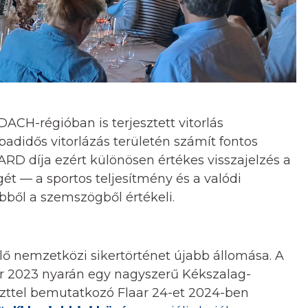
CH-régióban is terjesztett vitorlás
adidős vitorlázás területén számít fontos
 díja ezért különösen értékes visszajelzés a
gét — a sportos teljesítmény és a valódi
ből a szemszögből értékeli.
ő nemzetközi sikertörténet újabb állomása. A
ször 2023 nyarán egy nagyszerű Kékszalag-
eszttel bemutatkozó Flaar 24-et 2024-ben