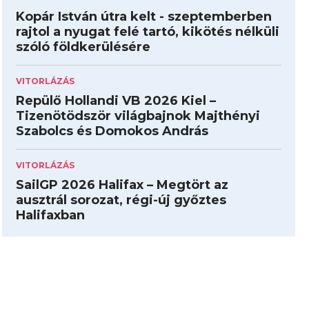
Kopár István útra kelt - szeptemberben
rajtol a nyugat felé tartó, kikötés nélküli
szóló földkerülésére
VITORLÁZÁS
Repülő Hollandi VB 2026 Kiel –
Tizenötödször világbajnok Majthényi
Szabolcs és Domokos András
VITORLÁZÁS
SailGP 2026 Halifax – Megtört az
ausztrál sorozat, régi-új győztes
Halifaxban