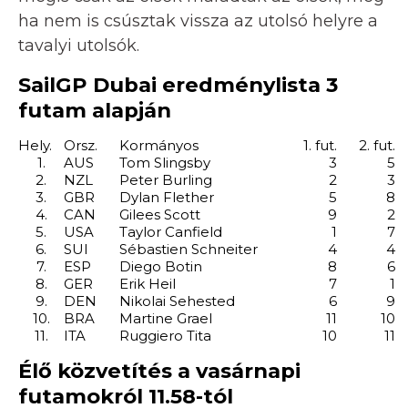
ha nem is csúsztak vissza az utolsó helyre a
tavalyi utolsók.
SailGP Dubai eredménylista 3
futam alapján
Hely.
Orsz.
Kormányos
1. fut.
2. fut.
1.
AUS
Tom Slingsby
3
5
2.
NZL
Peter Burling
2
3
3.
GBR
Dylan Flether
5
8
4.
CAN
Gilees Scott
9
2
5.
USA
Taylor Canfield
1
7
6.
SUI
Sébastien Schneiter
4
4
7.
ESP
Diego Botin
8
6
8.
GER
Erik Heil
7
1
9.
DEN
Nikolai Sehested
6
9
10.
BRA
Martine Grael
11
10
11.
ITA
Ruggiero Tita
10
11
Élő közvetítés a vasárnapi
futamokról 11.58-tól