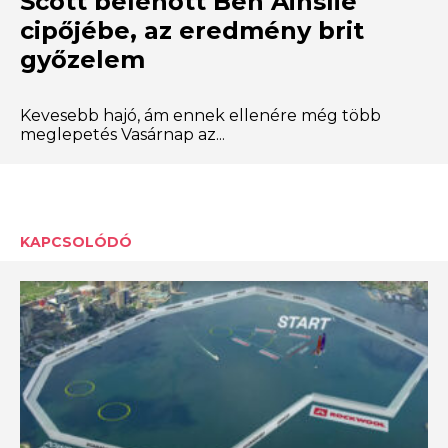
Scott belenőtt Ben Ainslie
cipőjébe, az eredmény brit
győzelem
Kevesebb hajó, ám ennek ellenére még több
meglepetés Vasárnap az...
KAPCSOLÓDÓ