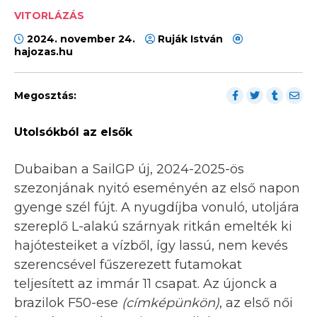
VITORLÁZÁS
2024. november 24.
Ruják István
hajozas.hu
Megosztás:
Utolsókból az elsők
Dubaiban a SailGP új, 2024-2025-ös
szezonjának nyitó eseményén az első napon
gyenge szél fújt. A nyugdíjba vonuló, utoljára
szereplő L-alakú szárnyak ritkán emelték ki
hajótesteiket a vízből, így lassú, nem kevés
szerencsével fűszerezett futamokat
teljesített az immár 11 csapat. Az újonck a
brazilok F50-ese
(címképünkön)
, az első női