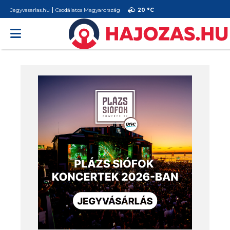
Jegyvasarlas.hu
Csodálatos Magyarország
20 °
C