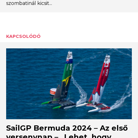
szombatinál kicsit...
KAPCSOLÓDÓ
SailGP Bermuda 2024 – Az első
versenynap – „Lehet, hogy