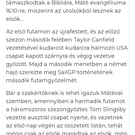
támaszkodtak a Bibliára, Máté evangéliuma
16.10-re, miszerint az utolsókból lesznek az
elsők…
Az első futamon az újrafestett, és az előző
szezon második felében Taylor Canfield
vezetésével kudarcot kudarcra halmozó USA
csapat kapott szárnyra és végig vezetve
győzött. Majd a második menetben a német
hajó szerezte meg SailGP történetének
második futamgyőzelmét.
Bár a szakértőknek is lehet igazuk Mátéval
szemben, amennyiben a harmadik futamot
a háromszoros szezongyőztes Tom Slingsby
vezette ausztrál csapat nyerte, és vezetnek
az első nap végén az összetett listán, tehát
mégis csak az elsők maradtak az elsők, még