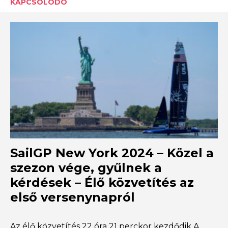
KAPCSOLÓDÓ
SailGP New York 2024 – Közel a
szezon vége, gyűlnek a
kérdések – Élő közvetítés az
első versenynapról
Az élő közvetítés 22 óra 21 perckor kezdődik A