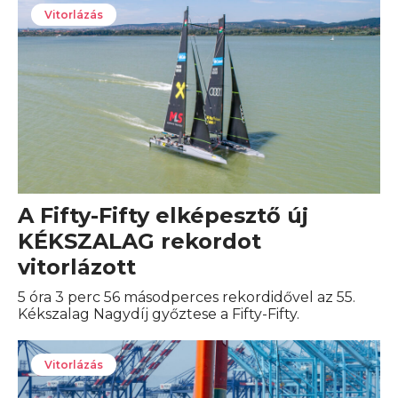
Vitorlázás
A Fifty-Fifty elképesztő új
KÉKSZALAG rekordot
vitorlázott
5 óra 3 perc 56 másodperces rekordidővel az 55.
Kékszalag Nagydíj győztese a Fifty-Fifty.
Vitorlázás