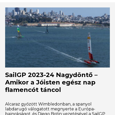
SailGP 2023-24 Nagydöntő –
Amikor a Jóisten egész nap
flamencót táncol
Alcaraz győzött Wimbledonban, a spanyol
labdarugó válogatott megnyerte a Európa-
bajnokságot, és Diego Botin vezetésével a SailGP