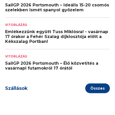
SailGP 2026 Portsmouth – Ideális 15-20 csomós
szelekben ismét spanyol győzelem
VITORLÁZÁS
Emlékezzünk együtt Tuss Miklósra! - vasárnap
17 órakor a Fehér Szalag díjkiosztója előtt a
Kékszalag Portban!
VITORLÁZÁS
SailGP 2026 Portsmouth – Élő közvetítés a
vasárnapi futamokról 17 órától
Szállások
Összes