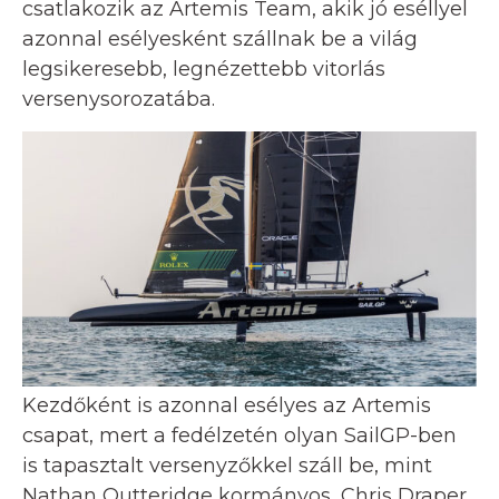
csatlakozik az Artemis Team, akik jó eséllyel
azonnal esélyesként szállnak be a világ
legsikeresebb, legnézettebb vitorlás
versenysorozatába.
Kezdőként is azonnal esélyes az Artemis
csapat, mert a fedélzetén olyan SailGP-ben
is tapasztalt versenyzőkkel száll be, mint
Nathan Outteridge kormányos, Chris Draper