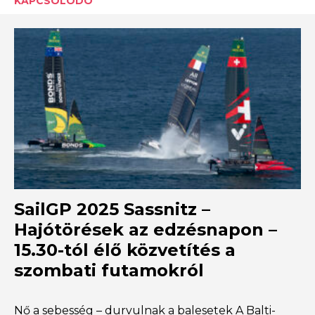
KAPCSOLÓDÓ
SailGP 2025 Sassnitz –
Hajótörések az edzésnapon –
15.30-tól élő közvetítés a
szombati futamokról
Nő a sebesség – durvulnak a balesetek A Balti-