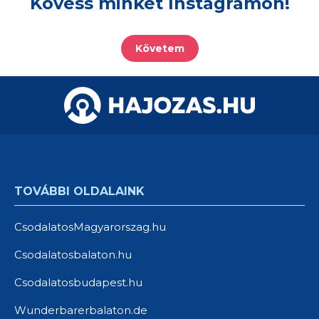
Kövess minket Instagramon!
Követem
TOVÁBBI OLDALAINK
CsodalatosMagyarorszag.hu
Csodalatosbalaton.hu
Csodalatosbudapest.hu
Wunderbarerbalaton.de