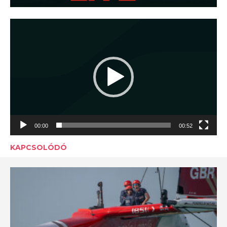
Videólejátszó
00:00
00:52
KAPCSOLÓDÓ