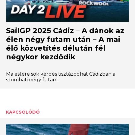
SailGP 2025 Cádiz – A dánok az
élen négy futam után – A mai
élő közvetítés délután fél
négykor kezdődik
Ma estére sok kérdés tisztázódhat Cádizban a
szombati négy futam...
KAPCSOLÓDÓ