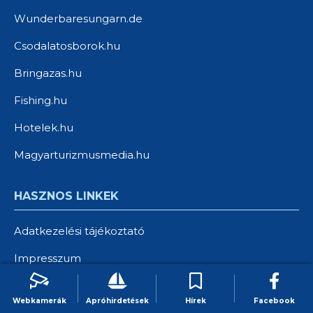
Wunderbaresungarn.de
Csodalatosborok.hu
Bringazas.hu
Fishing.hu
Hotelek.hu
Magyarturizmusmedia.hu
HASZNOS LINKEK
Adatkezelési tájékoztató
Impresszum
Médiaajánlat
Webkamerák
Apróhirdetések
Hírek
Facebook
Kapcsolat