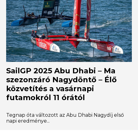
SailGP 2025 Abu Dhabi – Ma
szezonzáró Nagydöntő – Élő
közvetítés a vasárnapi
futamokról 11 órától
Tegnap óta változott az Abu Dhabi Nagydíj első
napi eredménye...