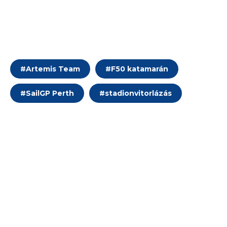
#
Artemis Team
#
F50 katamarán
#
SailGP Perth
#
stadionvitorlázás