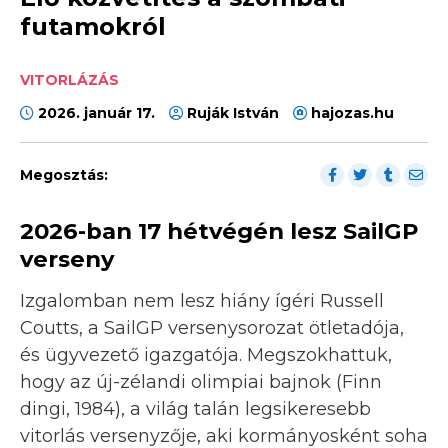
futamokról
VITORLÁZÁS
2026. január 17.
Ruják István
hajozas.hu
Megosztás:
2026-ban 17 hétvégén lesz SailGP
verseny
Izgalomban nem lesz hiány ígéri Russell
Coutts, a SailGP versenysorozat ötletadója,
és ügyvezető igazgatója. Megszokhattuk,
hogy az új-zélandi olimpiai bajnok (Finn
dingi, 1984), a világ talán legsikeresebb
vitorlás versenyzője, aki kormányosként soha