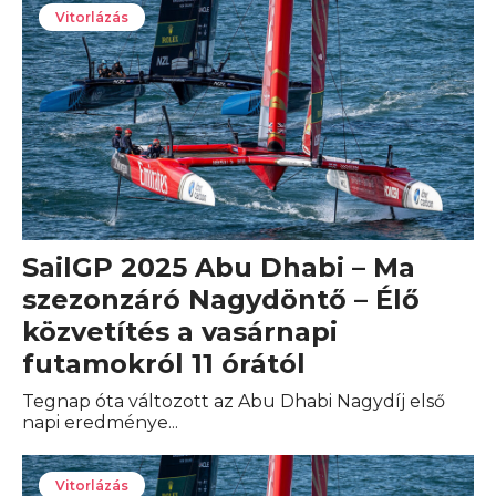
Vitorlázás
SailGP 2025 Abu Dhabi – Ma
szezonzáró Nagydöntő – Élő
közvetítés a vasárnapi
futamokról 11 órától
Tegnap óta változott az Abu Dhabi Nagydíj első
napi eredménye...
Vitorlázás