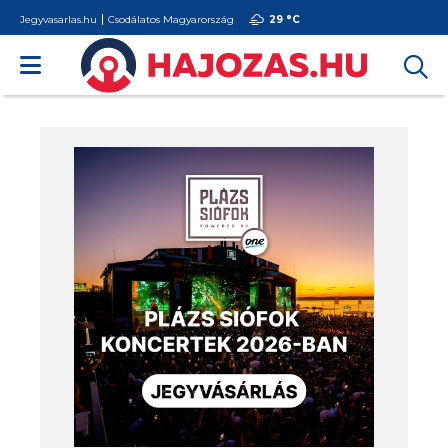
Jegyvasarlas.hu
Csodálatos Magyarország
29 °
C