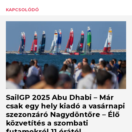
KAPCSOLÓDÓ
SailGP 2025 Abu Dhabi – Már
csak egy hely kiadó a vasárnapi
szezonzáró Nagydöntőre – Élő
közvetítés a szombati
futamokról 11 órától