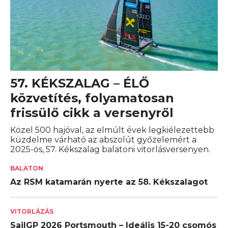
57. KÉKSZALAG – ÉLŐ
közvetítés, folyamatosan
frissülő cikk a versenyről
Közel 500 hajóval, az elmúlt évek legkiélezettebb
küzdelme várható az abszolút győzelemért a
2025-ös, 57. Kékszalag balatoni vitorlásversenyen.
BALATON
Az RSM katamarán nyerte az 58. Kékszalagot
VITORLÁZÁS
SailGP 2026 Portsmouth – Ideális 15-20 csomós