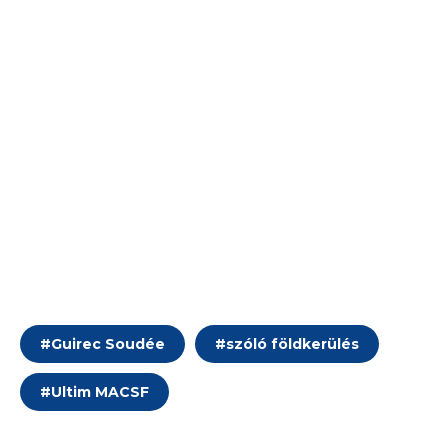
#
Guirec Soudée
#
szóló földkerülés
#
Ultim MACSF