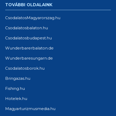
TOVÁBBI OLDALAINK
CsodalatosMagyarorszag.hu
Csodalatosbalaton.hu
Csodalatosbudapest.hu
Wunderbarerbalaton.de
Wunderbaresungarn.de
Csodalatosborok.hu
Bringazas.hu
Fishing.hu
Hotelek.hu
Magyarturizmusmedia.hu