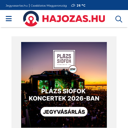
Jegyvasarlas.hu
Csodálatos Magyarország
26 °
C