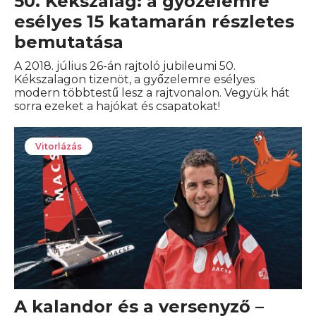
50. Kékszalag: a győzelemre
esélyes 15 katamarán részletes
bemutatása
A 2018. július 26-án rajtoló jubileumi 50.
Kékszalagon tizenöt, a győzelemre esélyes
modern többtestű lesz a rajtvonalon. Vegyük hát
sorra ezeket a hajókat és csapatokat!
Vitorlázás
A kalandor és a versenyző –