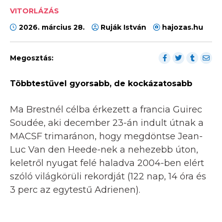
VITORLÁZÁS
2026. március 28.
Ruják István
hajozas.hu
Megosztás:
Többtestűvel gyorsabb, de kockázatosabb
Ma Brestnél célba érkezett a francia Guirec
Soudée, aki december 23-án indult útnak a
MACSF trimaránon, hogy megdöntse Jean-
Luc Van den Heede-nek a nehezebb úton,
keletről nyugat felé haladva 2004-ben elért
szóló világkörüli rekordját (122 nap, 14 óra és
3 perc az egytestű Adrienen).