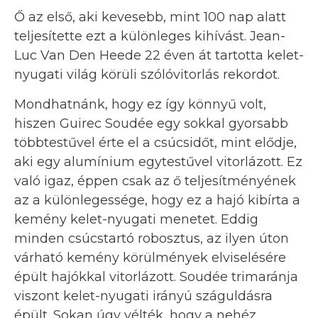
Ő az első, aki kevesebb, mint 100 nap alatt
teljesítette ezt a különleges kihívást. Jean-
Luc Van Den Heede 22 éven át tartotta kelet-
nyugati világ körüli szólóvitorlás rekordot.
Mondhatnánk, hogy ez így könnyű volt,
hiszen Guirec Soudée egy sokkal gyorsabb
többtestűvel érte el a csúcsidőt, mint elődje,
aki egy alumínium egytestűvel vitorlázott. Ez
való igaz, éppen csak az ő teljesítményének
az a különlegessége, hogy ez a hajó kibírta a
kemény kelet-nyugati menetet. Eddig
minden csúcstartó robosztus, az ilyen úton
várható kemény körülmények elviselésére
épült hajókkal vitorlázott. Soudée trimaránja
viszont kelet-nyugati irányú száguldásra
épült. Sokan úgy vélték, hogy a nehéz