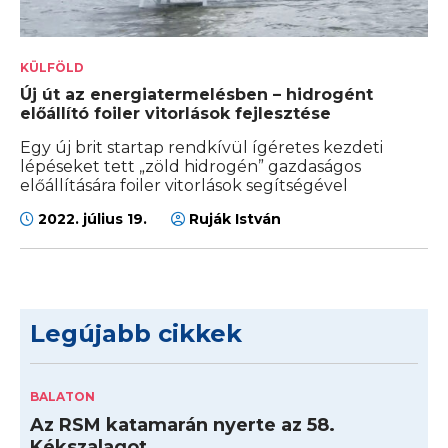
KÜLFÖLD
Új út az energiatermelésben – hidrogént
előállító foiler vitorlások fejlesztése
Egy új brit startap rendkívül ígéretes kezdeti
lépéseket tett „zöld hidrogén” gazdaságos
előállítására foiler vitorlások segítségével
2022. július 19.
Ruják István
Legújabb cikkek
BALATON
Az RSM katamarán nyerte az 58.
Kékszalagot