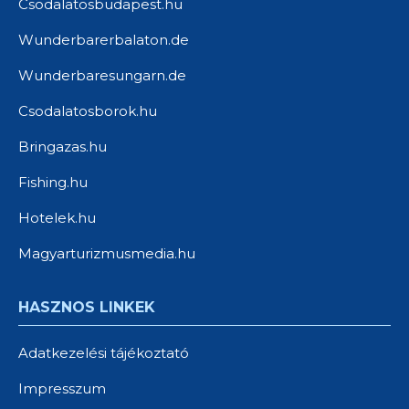
Csodalatosbudapest.hu
Wunderbarerbalaton.de
Wunderbaresungarn.de
Csodalatosborok.hu
Bringazas.hu
Fishing.hu
Hotelek.hu
Magyarturizmusmedia.hu
HASZNOS LINKEK
Adatkezelési tájékoztató
Impresszum