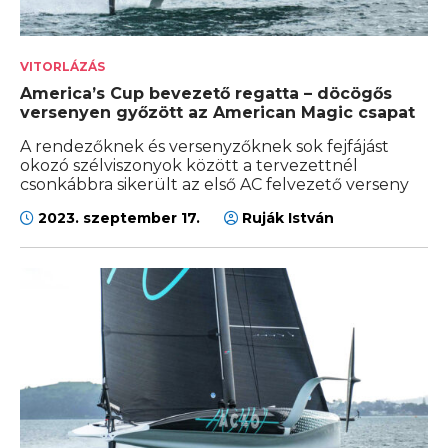
VITORLÁZÁS
America’s Cup bevezető regatta – döcögős
versenyen győzött az American Magic csapat
A rendezőknek és versenyzőknek sok fejfájást
okozó szélviszonyok között a tervezettnél
csonkábbra sikerült az első AC felvezető verseny
2023. szeptember 17.
Ruják István