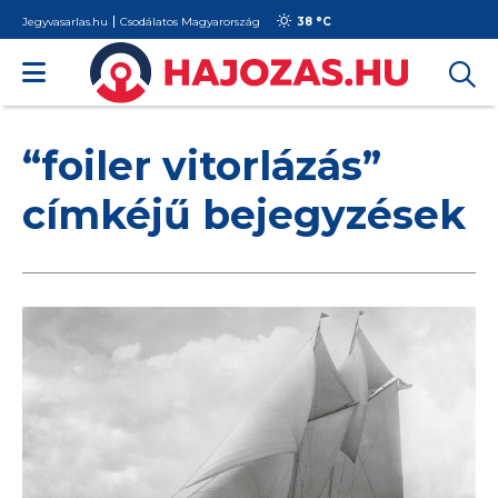
Jegyvasarlas.hu
Csodálatos Magyarország
38 °
C
“foiler vitorlázás”
címkéjű bejegyzések