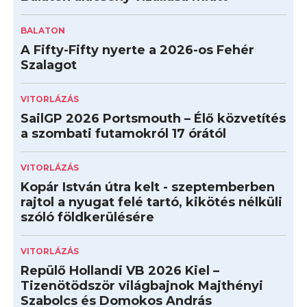
BALATON
A Fifty-Fifty nyerte a 2026-os Fehér
Szalagot
VITORLÁZÁS
SailGP 2026 Portsmouth – Élő közvetítés
a szombati futamokról 17 órától
VITORLÁZÁS
Kopár István útra kelt - szeptemberben
rajtol a nyugat felé tartó, kikötés nélküli
szóló földkerülésére
VITORLÁZÁS
Repülő Hollandi VB 2026 Kiel –
Tizenötödször világbajnok Majthényi
Szabolcs és Domokos András