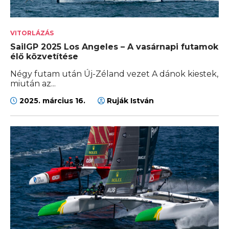
VITORLÁZÁS
SailGP 2025 Los Angeles – A vasárnapi futamok
élő közvetítése
Négy futam után Új-Zéland vezet A dánok kiestek,
miután az...
2025. március 16.
Ruják István