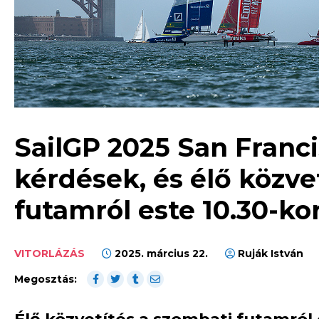
SailGP 2025 San Franci
kérdések, és élő közve
futamról este 10.30-ko
VITORLÁZÁS
2025. március 22.
Ruják István
Megosztás:
Élő közvetítés a szombati futamról 