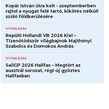
Kopár István útra kelt - szeptemberben
rajtol a nyugat felé tartó, kikötés nélküli
szóló földkerülésére
VITORLÁZÁS
Repülő Hollandi VB 2026 Kiel –
Tizenötödször világbajnok Majthényi
Szabolcs és Domokos András
VITORLÁZÁS
SailGP 2026 Halifax – Megtört az
ausztrál sorozat, régi-új győztes
Halifaxban