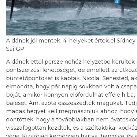
A dánok jól mentek, 4. helyeket értek el Sídney
SailGP
A dánok ettől persze nehéz helyzetbe kerültek 
pontszerzési lehetőséget, de emellett az ütk
büntetőpontokat is kaptak. Nicolai Sehested, ak
elmondta, hogy pár napig sokkban volt a csapat.
bóját, amikor könnyen előfordulhat efféle hiba,
baleset. Ám, azóta összeszedték magukat. Tud
magas hegyet kell megmászniuk ahhoz, hogy 
döntöttek, hogy a továbbiakban nem óvatoskod
visszafogottan kezdtek, és a széltaktikai kocká
vége. Kizárólag keményen hajtva, harcolva, és 