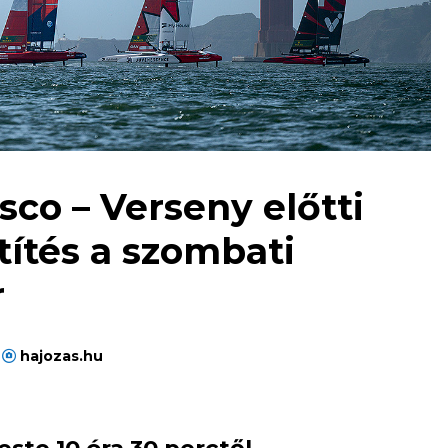
sco – Verseny előtti
títés a szombati
r
hajozas.hu
este 10 óra 30 perctől