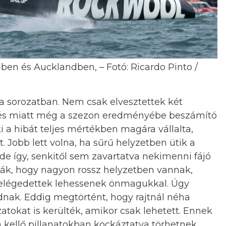
-ben és Aucklandben, – Fotó: Ricardo Pinto /
a sorozatban. Nem csak elvesztettek két
özés miatt még a szezon eredményébe beszámító
i a hibát teljes mértékben magára vállalta,
 Jobb lett volna, ha sűrű helyzetben ütik a
 de így, senkitől sem zavartatva nekimenni fájó
ják, hogy nagyon rossz helyzetben vannak,
elégedettek lehessenek önmagukkal. Úgy
nak. Eddig megtörtént, hogy rajtnál néha
zatokat is kerülték, amikor csak lehetett. Ennek
a kellő pillanatokban kockáztatva törhetnek