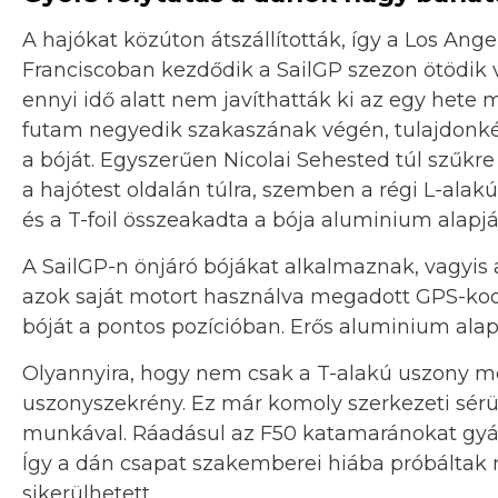
A hajókat közúton átszállították, így a Los A
Franciscoban kezdődik a SailGP szezon ötödik v
ennyi idő alatt nem javíthatták ki az egy hete 
futam negyedik szakaszának végén, tulajdonk
a bóját. Egyszerűen Nicolai Sehested túl szűkre 
a hajótest oldalán túlra, szemben a régi L-ala
és a T-foil összeakadta a bója aluminium alapjá
A SailGP-n önjáró bójákat alkalmaznak, vagyis 
azok saját motort használva megadott GPS-koor
bóját a pontos pozícióban. Erős aluminium alapr
Olyannyira, hogy nem csak a T-alakú uszony me
uszonyszekrény. Ez már komoly szerkezeti sérül
munkával. Ráadásul az F50 katamaránokat gyá
Így a dán csapat szakemberei hiába próbáltak m
sikerülhetett.