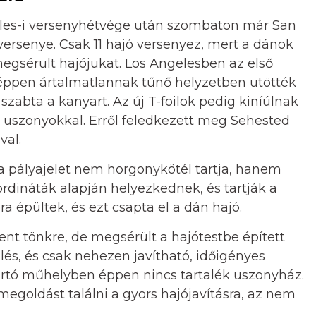
ngeles-i versenyhétvége után szombaton már San
ersenye. Csak 11 hajó versenyez, mert a dánok
megsérült hajójukat. Los Angelesben az első
éppen ártalmatlannak tűnő helyzetben ütötték
szabta a kanyart. Az új T-foilok pedig kiníúlnak
kú uszonyokkal. Erről feledkezett meg Sehested
val.
a pályajelet nem horgonykötél tartja, hanem
dináták alapján helyezkednek, és tartják a
a épültek, és ezt csapta el a dán hajó.
nt tönkre, de megsérült a hajótestbe épített
és, és csak nehezen javítható, időigényes
rtó műhelyben éppen nincs tartalék uszonyház.
egoldást találni a gyors hajójavításra, az nem