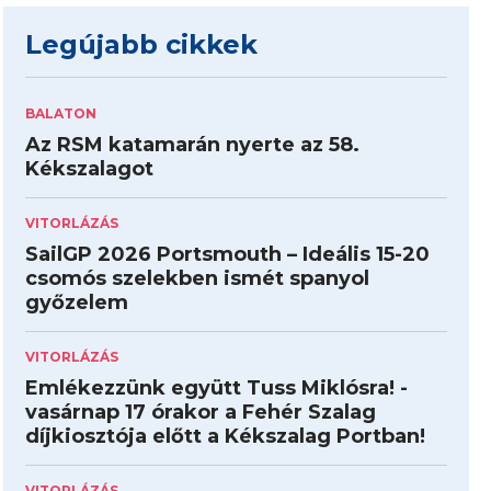
Legújabb cikkek
BALATON
Az RSM katamarán nyerte az 58.
Kékszalagot
VITORLÁZÁS
SailGP 2026 Portsmouth – Ideális 15-20
csomós szelekben ismét spanyol
győzelem
VITORLÁZÁS
Emlékezzünk együtt Tuss Miklósra! -
vasárnap 17 órakor a Fehér Szalag
díjkiosztója előtt a Kékszalag Portban!
VITORLÁZÁS