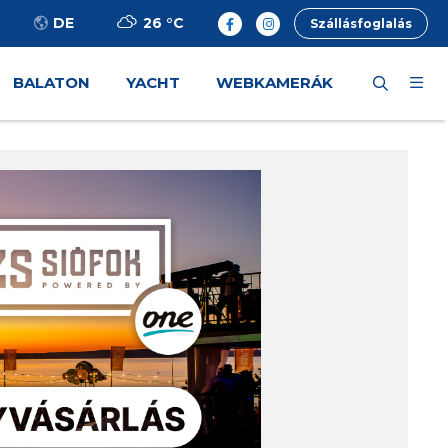
26 °
C
DE
Szállásfoglalás
BALATON
YACHT
WEBKAMERÁK