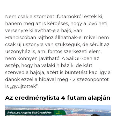
Nem csak a szombati futamokról estek ki,
hanem még az is kérdéses, hogy a jövő heti
versenyre kijavíthat-e a hajó, San
Franciscóban rajthoz állhatnak-e, mivel nem
csak új uszonyra van szükségük, de sérült az
uszonyház is, ami fontos szerkezeti elem,
nem könnyen javítható. A SailGP-ben az
aszép, hogy ha valaki hibázik, de kárt
szenved a hajója, azért is büntetést kap. Így a
dánok ezzel a hibával még -12 szezonpontot
is „gyűjtöttek”.
Az eredménylista 4 futam alapján