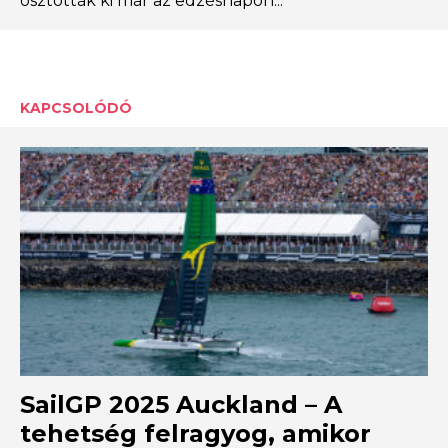
osztották ki már az edzésnapon...
KAPCSOLÓDÓ
SailGP 2025 Auckland – A
tehetség felragyog, amikor