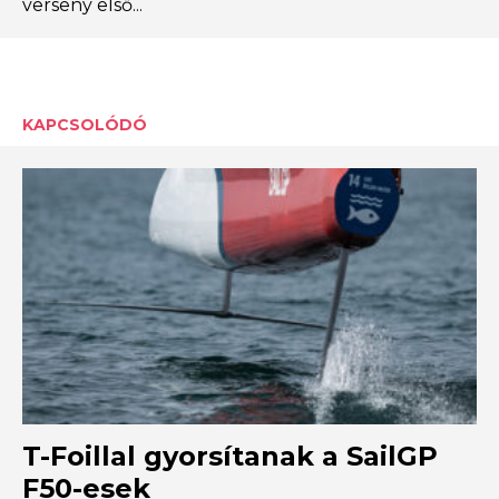
verseny első...
KAPCSOLÓDÓ
T-Foillal gyorsítanak a SailGP
F50-esek