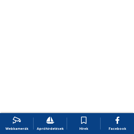
Webkamerák
Apróhirdetések
Hírek
Facebook