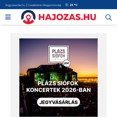
Jegyvasarlas.hu
Csodálatos Magyarország
25 °
C