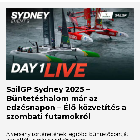
SailGP Sydney 2025 –
Büntetéshalom már az
edzésnapon – Élő közvetítés a
szombati futamokról
A verseny történetének legtöbb büntetőpontját