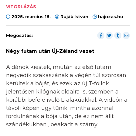
VITORLÁZÁS
2025. március 16.
Ruják István
hajozas.hu
Megosztás:
Négy futam után Új-Zéland vezet
A dánok kiestek, miután az első futam
negyedik szakaszának a végén túl szorosan
kerülték a bóját, és ezek az új T-foilok
jelentősen kilógnak oldalra is, szemben a
korábbi befelé ívelő L-alakúakkal. A videón a
távoli képen úgy tűnik, mintha azonnal
fordulnának a bója után, de ez nem állt
szándékukban., beakadt a szárny.