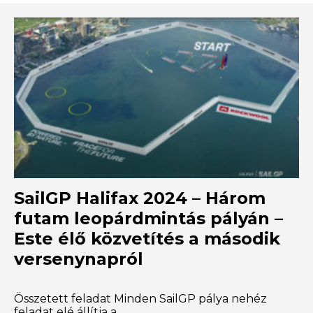
SailGP Halifax 2024 – Három
futam leopárdmintás pályán –
Este élő közvetítés a második
versenynapról
Összetett feladat Minden SailGP pálya nehéz
feladat elé állítja a...