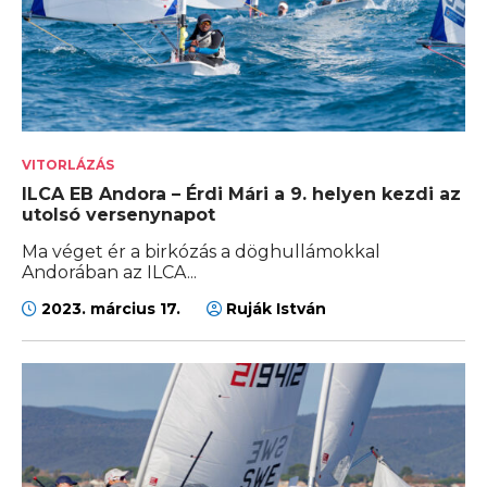
VITORLÁZÁS
ILCA EB Andora – Érdi Mári a 9. helyen kezdi az
utolsó versenynapot
Ma véget ér a birkózás a döghullámokkal
Andorában az ILCA...
2023. március 17.
Ruják István