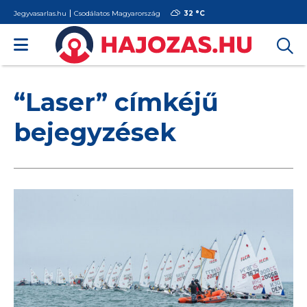
Jegyvasarlas.hu
Csodálatos Magyarország
32 °
C
“Laser” címkéjű
bejegyzések