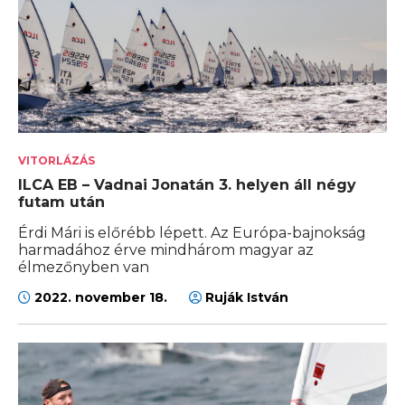
VITORLÁZÁS
ILCA EB – Vadnai Jonatán 3. helyen áll négy
futam után
Érdi Mári is előrébb lépett. Az Európa-bajnokság
harmadához érve mindhárom magyar az
élmezőnyben van
2022. november 18.
Ruják István