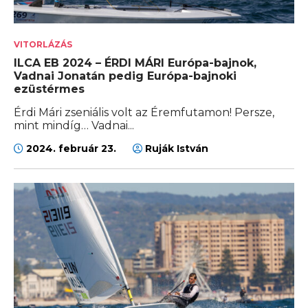
VITORLÁZÁS
ILCA EB 2024 – ÉRDI MÁRI Európa-bajnok,
Vadnai Jonatán pedig Európa-bajnoki
ezüstérmes
Érdi Mári zseniális volt az Éremfutamon! Persze,
mint mindíg… Vadnai...
2024. február 23.
Ruják István