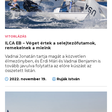
VITORLÁZÁS
ILCA EB – Véget értek a selejtezőfutamok,
remekelnek a mieink
Vadnai Jonatán tartja magát a közvetlen
élmezőnyben, és Érdi Mári és Vadnai Benjamin is
tovább javulva folytatta az előre kúszást az
összetett listán.
2022. november 19.
Ruják István