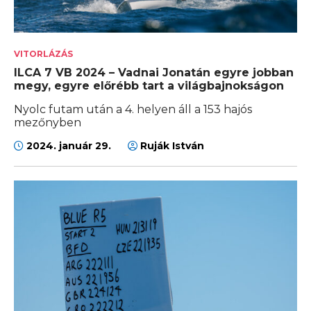
VITORLÁZÁS
ILCA 7 VB 2024 – Vadnai Jonatán egyre jobban
megy, egyre előrébb tart a világbajnokságon
Nyolc futam után a 4. helyen áll a 153 hajós
mezőnyben
2024. január 29.
Ruják István