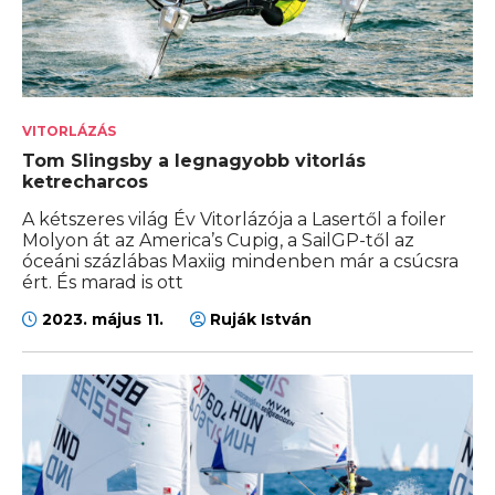
VITORLÁZÁS
Tom Slingsby a legnagyobb vitorlás
ketrecharcos
A kétszeres világ Év Vitorlázója a Lasertől a foiler
Molyon át az America’s Cupig, a SailGP-től az
óceáni százlábas Maxiig mindenben már a csúcsra
ért. És marad is ott
2023. május 11.
Ruják István