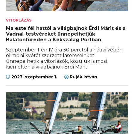
VITORLÁZÁS
Ma este fél hattól a világbajnok Érdi Márit és a
Vadnai-testvéreket ünnepelhetjük
Balatonfüreden a Kékszalag Portban
Szeptember 1-én 17 óra 30 perctől a hágai vébén
olimpiai kvótát szerzett lasereseinket
ünnepelhetik a vitorlázók, közülük is most
kiemelten a világbajnok Érdi Márit
2023. szeptember 1.
Ruják István