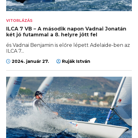
VITORLÁZÁS
ILCA 7 VB – A második napon Vadnai Jonatán
két jó futammal a 8. helyre jött fel
és Vadnai Benjamin is előre lépett Adelaide-ben az
ILCA 7...
2024. január 27.
Ruják István