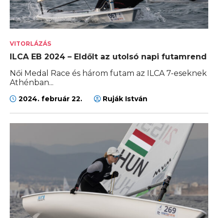
VITORLÁZÁS
ILCA EB 2024 – Eldőlt az utolsó napi futamrend
Női Medal Race és három futam az ILCA 7-eseknek
Athénban...
2024. február 22.
Ruják István