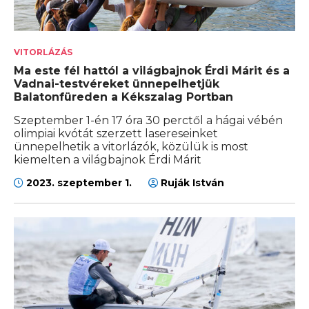
VITORLÁZÁS
Ma este fél hattól a világbajnok Érdi Márit és a
Vadnai-testvéreket ünnepelhetjük
Balatonfüreden a Kékszalag Portban
Szeptember 1-én 17 óra 30 perctől a hágai vébén
olimpiai kvótát szerzett lasereseinket
ünnepelhetik a vitorlázók, közülük is most
kiemelten a világbajnok Érdi Márit
2023. szeptember 1.
Ruják István