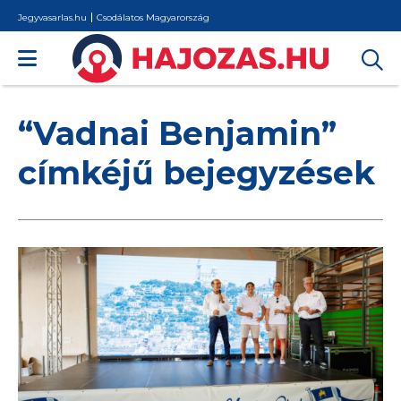
Jegyvasarlas.hu
Csodálatos Magyarország
“Vadnai Benjamin”
címkéjű bejegyzések