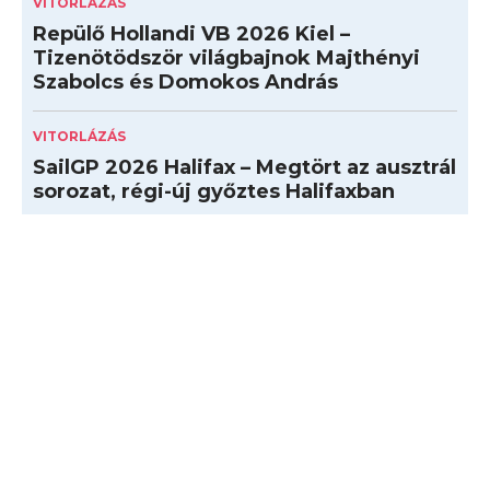
VITORLÁZÁS
Repülő Hollandi VB 2026 Kiel –
Tizenötödször világbajnok Majthényi
Szabolcs és Domokos András
VITORLÁZÁS
SailGP 2026 Halifax – Megtört az ausztrál
sorozat, régi-új győztes Halifaxban