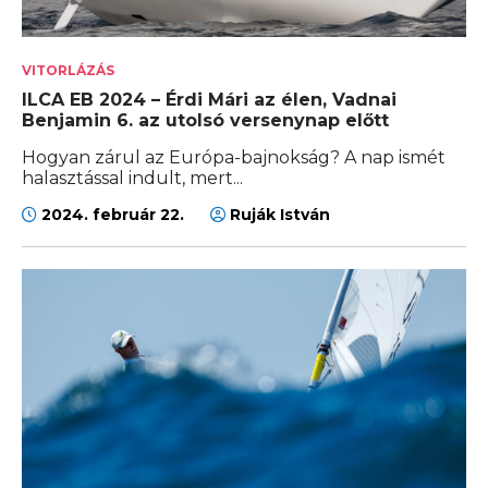
VITORLÁZÁS
ILCA EB 2024 – Érdi Mári az élen, Vadnai
Benjamin 6. az utolsó versenynap előtt
Hogyan zárul az Európa-bajnokság? A nap ismét
halasztással indult, mert...
2024. február 22.
Ruják István