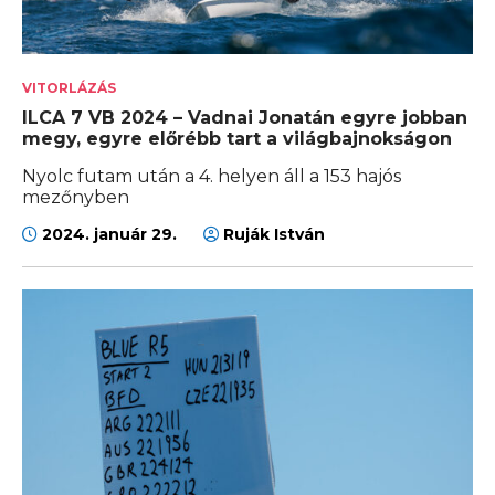
VITORLÁZÁS
ILCA 7 VB 2024 – Vadnai Jonatán egyre jobban
megy, egyre előrébb tart a világbajnokságon
Nyolc futam után a 4. helyen áll a 153 hajós
mezőnyben
2024. január 29.
Ruják István