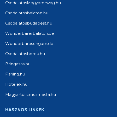
CsodalatosMagyarorszag.hu
Csodalatosbalaton.hu
Csodalatosbudapest.hu
Wunderbarerbalaton.de
Wunderbaresungarn.de
Csodalatosborok.hu
Bringazas.hu
Fishing.hu
Hotelek.hu
Magyarturizmusmedia.hu
HASZNOS LINKEK