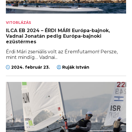
VITORLÁZÁS
ILCA EB 2024 – ÉRDI MÁRI Európa-bajnok,
Vadnai Jonatán pedig Európa-bajnoki
ezüstérmes
Érdi Mári zseniális volt az Éremfutamon! Persze,
mint mindíg… Vadnai...
2024. február 23.
Ruják István