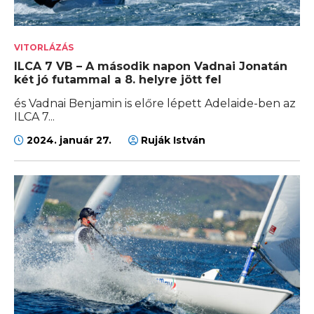
VITORLÁZÁS
ILCA 7 VB – A második napon Vadnai Jonatán
két jó futammal a 8. helyre jött fel
és Vadnai Benjamin is előre lépett Adelaide-ben az
ILCA 7...
2024. január 27.
Ruják István