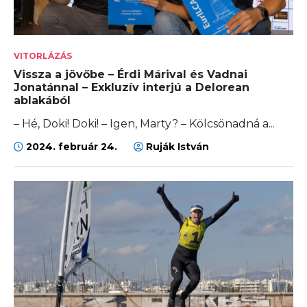
VITORLÁZÁS
Vissza a jövőbe – Érdi Márival és Vadnai
Jonatánnal – Exkluzív interjú a Delorean
ablakából
– Hé, Doki! Doki! – Igen, Marty? – Kölcsönadná a...
2024. február 24.
Ruják István