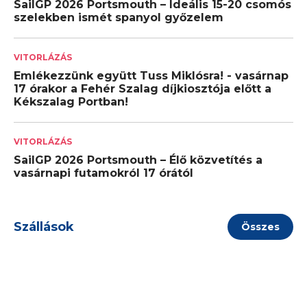
SailGP 2026 Portsmouth – Ideális 15-20 csomós
szelekben ismét spanyol győzelem
VITORLÁZÁS
Emlékezzünk együtt Tuss Miklósra! - vasárnap
17 órakor a Fehér Szalag díjkiosztója előtt a
Kékszalag Portban!
VITORLÁZÁS
SailGP 2026 Portsmouth – Élő közvetítés a
vasárnapi futamokról 17 órától
Szállások
Összes