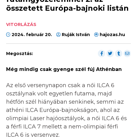
összetett Európa-bajnoki listán
VITORLÁZÁS
2024. február 20.
Ruják István
hajozas.hu
Megosztás:
Még mindig csak gyenge szél fúj Athénban
Az első versenynapon csak a női ILCA 6
osztálynak volt egyetlen futama, majd
hétfőn szél hiányában senkinek, semmi az
athéni ILCA Európa-bajnokságon, ahol az
olimpiai Laser hajóosztályok, a női ILCA 6 és
a férfi ILCA 7 mellett a nem-olimpiai férfi
ILCA 6 is versenyez.