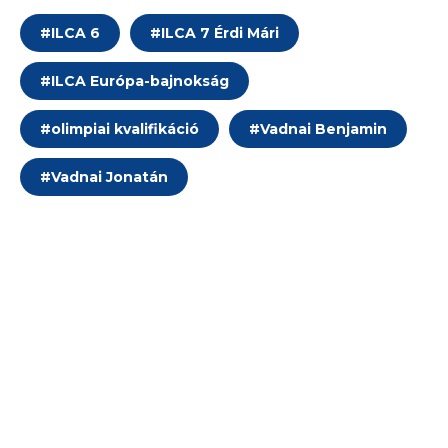
#
ILCA 6
#
ILCA 7 Érdi Mári
#
ILCA Európa-bajnokság
#
olimpiai kvalifikáció
#
Vadnai Benjamin
#
Vadnai Jonatán