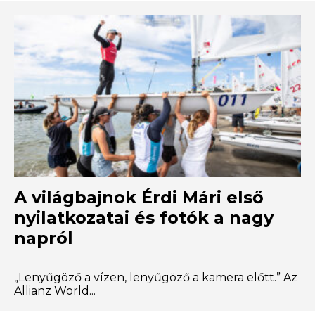
A világbajnok Érdi Mári első
nyilatkozatai és fotók a nagy
napról
„Lenyűgöző a vízen, lenyűgöző a kamera előtt.” Az
Allianz World...