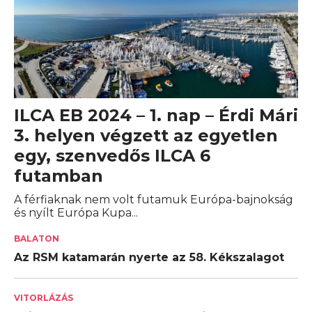
ILCA EB 2024 – 1. nap – Érdi Mári
3. helyen végzett az egyetlen
egy, szenvedős ILCA 6
futamban
A férfiaknak nem volt futamuk Európa-bajnokság
és nyílt Európa Kupa...
BALATON
Az RSM katamarán nyerte az 58. Kékszalagot
VITORLÁZÁS