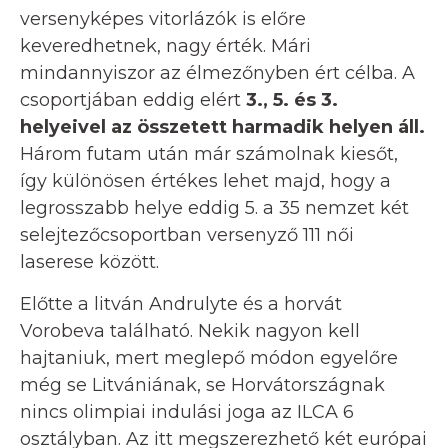
versenyképes vitorlázók is előre
keveredhetnek, nagy érték. Mári
mindannyiszor az élmezőnyben ért célba. A
csoportjában eddig elért
3., 5. és 3.
helyeivel az összetett harmadik helyen áll.
Három futam után már számolnak kiesőt,
így különösen értékes lehet majd, hogy a
legrosszabb helye eddig 5. a 35 nemzet két
selejtezőcsoportban versenyző 111 női
laserese között.
Előtte a litván Andrulyte és a horvát
Vorobeva található. Nekik nagyon kell
hajtaniuk, mert meglepő módon egyelőre
még se Litvániának, se Horvátországnak
nincs olimpiai indulási joga az ILCA 6
osztályban. Az itt megszerezhető két európai