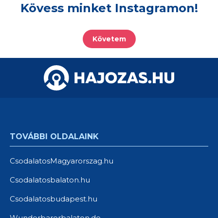
Kövess minket Instagramon!
Követem
TOVÁBBI OLDALAINK
CsodalatosMagyarorszag.hu
Csodalatosbalaton.hu
Csodalatosbudapest.hu
Wunderbarerbalaton.de