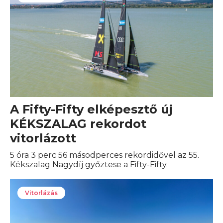
A Fifty-Fifty elképesztő új
KÉKSZALAG rekordot
vitorlázott
5 óra 3 perc 56 másodperces rekordidővel az 55.
Kékszalag Nagydíj győztese a Fifty-Fifty.
Vitorlázás