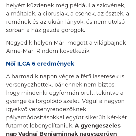
helyért küzdenek még például a szlovének,
a máltaiak, a ciprusiak, a csehek, az észtek, a
románok és az ukrán lányok, és nem utolsó
sorban a házigazda görögök.
Negyedik helyen Mári mögött a világbajnok
Anne-Mari Rindom következik.
Női ILCA 6 eredmények
A harmadik napon végre a férfi laseresek is
versenyezhettek, bár ennek nem biztos,
hogy mindenki egyformán örült, tekintve a
gyenge és forgolódó szelet. Végül a nagyon
igyekvő versenyrendezőknek
pályamódosításokkal együtt sikerült két-két
futamot lebonyolítaniuk.
A gyengeszeles
nap Vadnai Benjaminnak nagyszerűen