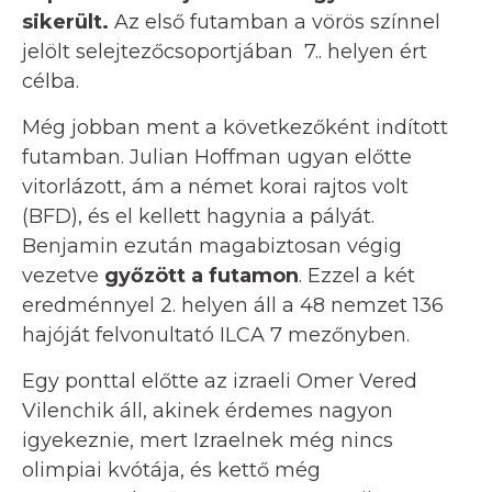
sikerült.
Az első futamban a vörös színnel
jelölt selejtezőcsoportjában 7.. helyen ért
célba.
Még jobban ment a következőként indított
futamban. Julian Hoffman ugyan előtte
vitorlázott, ám a német korai rajtos volt
(BFD), és el kellett hagynia a pályát.
Benjamin ezután magabiztosan végig
vezetve
győzött a futamon
. Ezzel a két
eredménnyel 2. helyen áll a 48 nemzet 136
hajóját felvonultató ILCA 7 mezőnyben.
Egy ponttal előtte az izraeli Omer Vered
Vilenchik áll, akinek érdemes nagyon
igyekeznie, mert Izraelnek még nincs
olimpiai kvótája, és kettő még