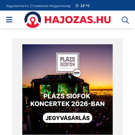
Jegyvasarlas.hu
Csodálatos Magyarország
23 °
C