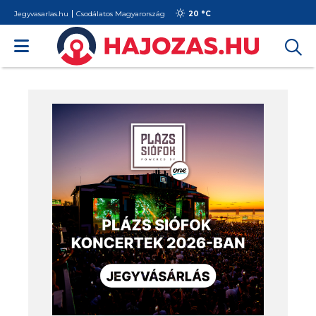
Jegyvasarlas.hu
Csodálatos Magyarország
20 °
C