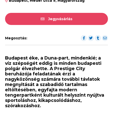
Budapest, Meder utca 9, Magyarország
Jegyvásárlás
Megosztás:
Budapest éke, a Duna-part, mindenkié; a
víz szépségét eddig is minden budapesti
polgár élvezhette. A Prestige City
beruházója feladatának érzi a
nagyközönség számára további távlatok
megnyitását a szabadidő tartalmas
eltöltésében, egyfajta modern
tengerpartként kulturált helyszínt nyújtva
sportoláshoz, kikapcsolódáshoz,
szórakozáshoz.