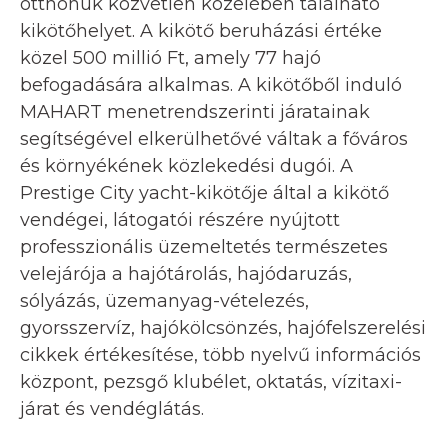
otthonuk közvetlen közelében található
kikötőhelyet. A kikötő beruházási értéke
közel 500 millió Ft, amely 77 hajó
befogadására alkalmas. A kikötőből induló
MAHART menetrendszerinti járatainak
segítségével elkerülhetővé váltak a főváros
és környékének közlekedési dugói. A
Prestige City yacht-kikötője által a kikötő
vendégei, látogatói részére nyújtott
professzionális üzemeltetés természetes
velejárója a hajótárolás, hajódaruzás,
sólyázás, üzemanyag-vételezés,
gyorsszervíz, hajókölcsönzés, hajófelszerelési
cikkek értékesítése, több nyelvű információs
központ, pezsgő klubélet, oktatás, vízitaxi-
járat és vendéglátás.