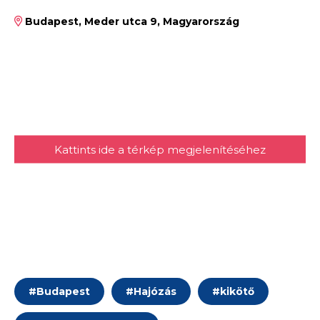
Budapest, Meder utca 9, Magyarország
Kattints ide a térkép megjelenítéséhez
#
Budapest
#
Hajózás
#
kikötő