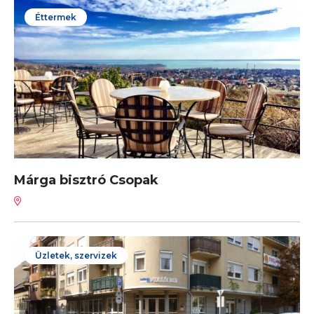
Éttermek
Márga bisztró Csopak
Üzletek, szervizek