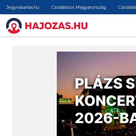
Jegyvasarlas.hu
Csodálatos Magyarország
Csodála