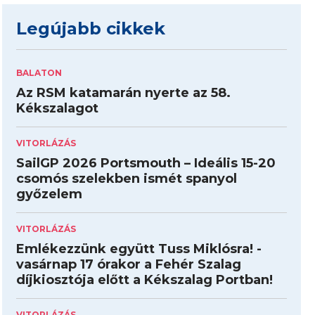
Legújabb cikkek
BALATON
Az RSM katamarán nyerte az 58.
Kékszalagot
VITORLÁZÁS
SailGP 2026 Portsmouth – Ideális 15-20
csomós szelekben ismét spanyol
győzelem
VITORLÁZÁS
Emlékezzünk együtt Tuss Miklósra! -
vasárnap 17 órakor a Fehér Szalag
díjkiosztója előtt a Kékszalag Portban!
VITORLÁZÁS