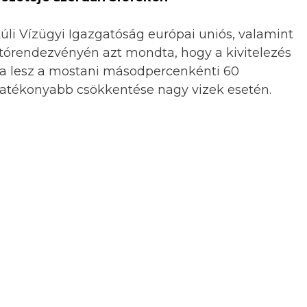
li Vízügyi Igazgatóság európai uniós, valamint
yitórendezvényén azt mondta, hogy a kivitelezés
ja lesz a mostani másodpercenkénti 60
 hatékonyabb csökkentése nagy vizek esetén.