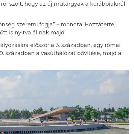
ról szólt, hogy az új műtárgyak a korábbiaknál
önség szeretni fogja” – mondta. Hozzátette,
őtt is nyitva állnak majd.
lyozására először a 3. században, egy római
19. században a vasúthálózat bővítése, majd a