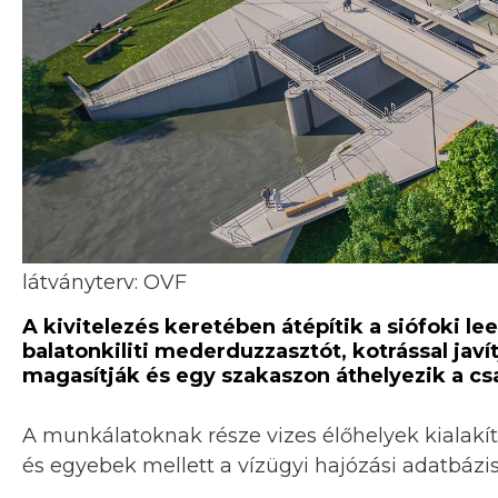
látványterv: OVF
A kivitelezés keretében átépítik a siófoki lee
balatonkiliti mederduzzasztót, kotrással javí
magasítják és egy szakaszon áthelyezik a cs
A munkálatoknak része vizes élőhelyek kialakítás
és egyebek mellett a vízügyi hajózási adatbázis 