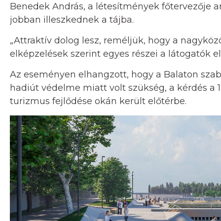
Benedek András, a létesítmények főtervezője ar
jobban illeszkednek a tájba.
„Attraktív dolog lesz, reméljük, hogy a nagyköz
elképzelések szerint egyes részei a látogatók el
Az eseményen elhangzott, hogy a Balaton szabá
hadiút védelme miatt volt szükség, a kérdés a 
turizmus fejlődése okán került előtérbe.