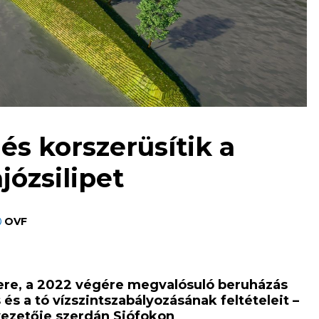
 és korszerüsítik a
józsilipet
OVF
zere, a 2022 végére megvalósuló beruházás
 és a tó vízszintszabályozásának feltételeit –
vezetője szerdán Siófokon