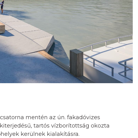
ó-csatorna mentén az ún. fakadóvizes
kiterjedésű, tartós vízborítottság okozta
elyek kerülnek kialakításra.