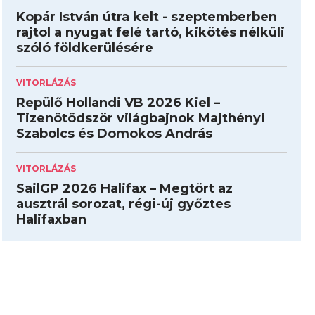
Kopár István útra kelt - szeptemberben
rajtol a nyugat felé tartó, kikötés nélküli
szóló földkerülésére
VITORLÁZÁS
Repülő Hollandi VB 2026 Kiel –
Tizenötödször világbajnok Majthényi
Szabolcs és Domokos András
VITORLÁZÁS
SailGP 2026 Halifax – Megtört az
ausztrál sorozat, régi-új győztes
Halifaxban