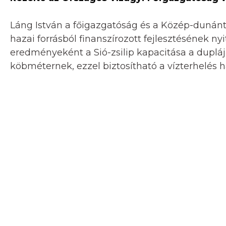
Láng István a főigazgatóság és a Közép-dunántú
hazai forrásból finanszírozott fejlesztésének n
eredményeként a Sió-zsilip kapacitása a duplá
köbméternek, ezzel biztosítható a vízterhelés