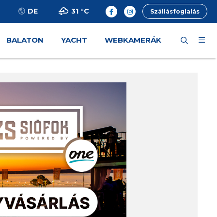
31 °
C
DE
Szállásfoglalás
BALATON
YACHT
WEBKAMERÁK