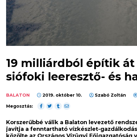
19 milliárdból építik át
siófoki leeresztő- és ha
BALATON
2019. október 10.
Szabó Zoltán
Megosztás:
Korszerűbbé válik a Balaton levezető rends
javítja a fenntartható vízkészlet-gazdálkodás
közölte az Országos Vízügyi Főigazgatóság 