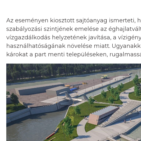
Az eseményen kiosztott sajtóanyag ismerteti, 
szabályozási szintjének emelése az éghajlatvál
vízgazdálkodás helyzetének javítása, a vízigény
használhatóságának növelése miatt. Ugyanakko
károkat a part menti településeken, rugalmassá 