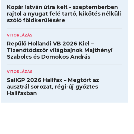
Kopár István útra kelt - szeptemberben
rajtol a nyugat felé tartó, kikötés nélküli
szóló földkerülésére
VITORLÁZÁS
Repülő Hollandi VB 2026 Kiel –
Tizenötödször világbajnok Majthényi
Szabolcs és Domokos András
VITORLÁZÁS
SailGP 2026 Halifax – Megtört az
ausztrál sorozat, régi-új győztes
Halifaxban