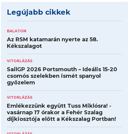
Legújabb cikkek
BALATON
Az RSM katamarán nyerte az 58.
Kékszalagot
VITORLÁZÁS
SailGP 2026 Portsmouth – Ideális 15-20
csomós szelekben ismét spanyol
győzelem
VITORLÁZÁS
Emlékezzünk együtt Tuss Miklósra! -
vasárnap 17 órakor a Fehér Szalag
díjkiosztója előtt a Kékszalag Portban!
VITORLÁZÁS