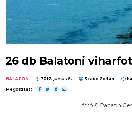
26 db Balatoni viharfo
BALATON
2017. június 5.
Szabó Zoltán
ha
Megosztás:
fotó © Rabatin Ge