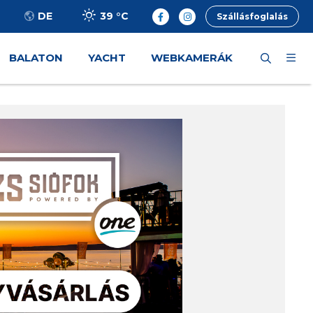
39 °
C
DE
Szállásfoglalás
BALATON
YACHT
WEBKAMERÁK