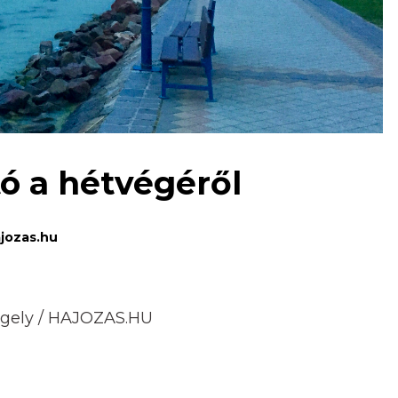
tó a hétvégéről
jozas.hu
rgely / HAJOZAS.HU