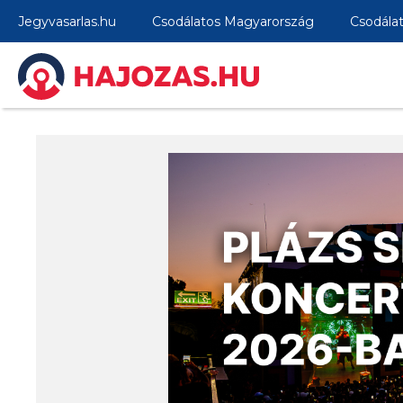
Jegyvasarlas.hu
Csodálatos Magyarország
Csodála