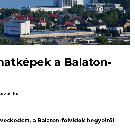
anatképek a Balaton-
jozas.hu
veskedett, a Balaton-felvidék hegyeiről