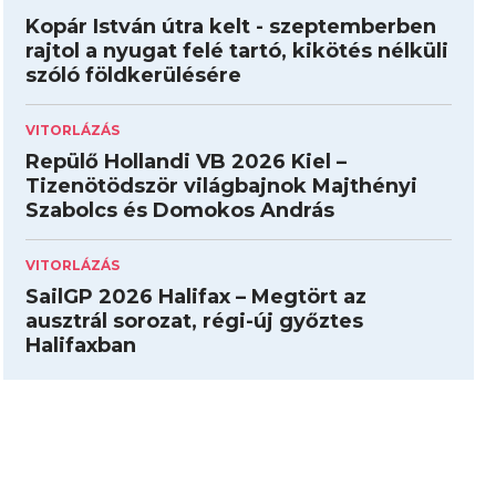
Kopár István útra kelt - szeptemberben
rajtol a nyugat felé tartó, kikötés nélküli
szóló földkerülésére
VITORLÁZÁS
Repülő Hollandi VB 2026 Kiel –
Tizenötödször világbajnok Majthényi
Szabolcs és Domokos András
VITORLÁZÁS
SailGP 2026 Halifax – Megtört az
ausztrál sorozat, régi-új győztes
Halifaxban