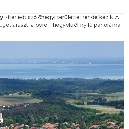
ly
kiterjedt szőlőhegyi területtel rendelkezik. A
éget áraszt, a peremhegyekről nyíló panoráma