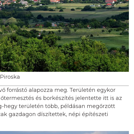
 Piroska
vő forrástó alapozza meg. Területén egykor
ermesztés és borkészítés jelentette itt is az
eg-hegy területén több, példásan megőrzött
ak gazdagon díszítettek, népi építészeti