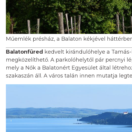
Műemlék présház, a Balaton kékjével háttérben
Balatonfüred
kedvelt kirándulóhelye a Tamás-h
megközelíthető. A parkolóhelytől pár percnyi l
mely a Nők a Balatonért Egyesület által létreh
szakaszán áll. A város talán innen mutatja legte