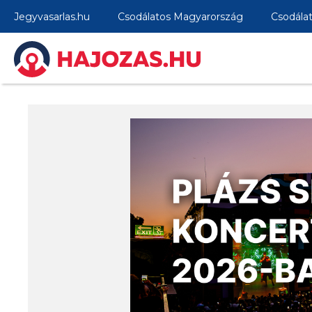
Jegyvasarlas.hu
Csodálatos Magyarország
Csodála