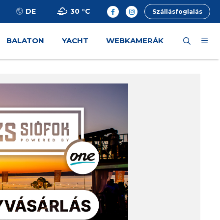
30 °
C
DE
Szállásfoglalás
BALATON
YACHT
WEBKAMERÁK