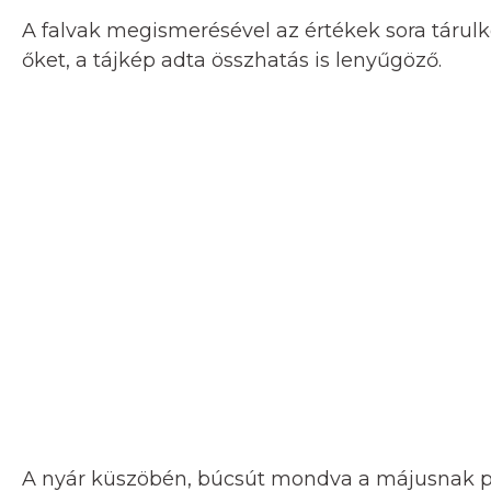
A falvak megismerésével az értékek sora tárulk
őket, a tájkép adta összhatás is lenyűgöző.
A nyár küszöbén, búcsút mondva a májusnak pá