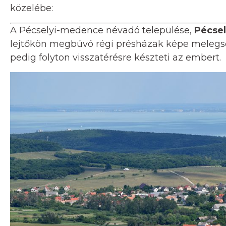
közelébe:
A Pécselyi-medence névadó települése,
Pécse
lejtőkön megbúvó régi présházak képe melegs
pedig folyton visszatérésre készteti az embert.