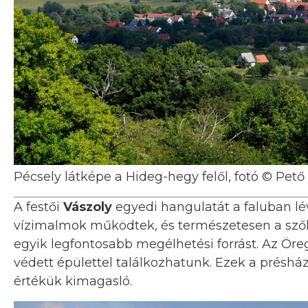
Pécsely látképe a Hideg-hegy felől, fotó © Pető
A festői
Vászoly
egyedi hangulatát a faluban lé
vízimalmok működtek, és természetesen a szőlőt
egyik legfontosabb megélhetési forrást. Az Ör
védett épülettel találkozhatunk. Ezek a présház
értékük kimagasló.