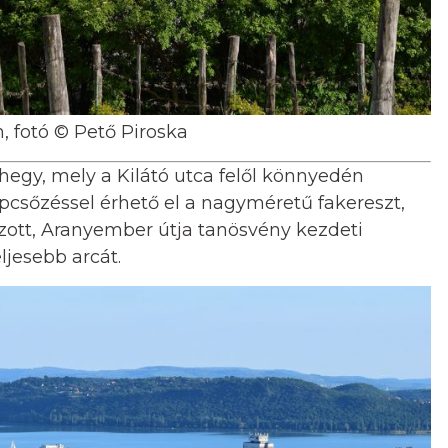
, fotó © Pető Piroska
egy, mely a Kilátó utca felől könnyedén
épcsőzéssel érhető el a nagyméretű fakereszt,
ozott, Aranyember útja tanösvény kezdeti
ljesebb arcát.