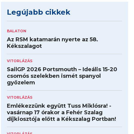
Legújabb cikkek
BALATON
Az RSM katamarán nyerte az 58.
Kékszalagot
VITORLÁZÁS
SailGP 2026 Portsmouth – Ideális 15-20
csomós szelekben ismét spanyol
győzelem
VITORLÁZÁS
Emlékezzünk együtt Tuss Miklósra! -
vasárnap 17 órakor a Fehér Szalag
díjkiosztója előtt a Kékszalag Portban!
VITORLÁZÁS