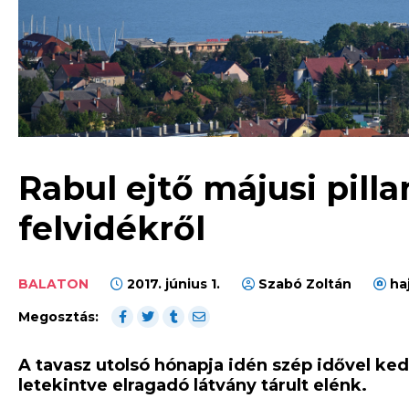
Rabul ejtő májusi pill
felvidékről
BALATON
2017. június 1.
Szabó Zoltán
ha
Megosztás:
A tavasz utolsó hónapja idén szép idővel ked
letekintve elragadó látvány tárult elénk.