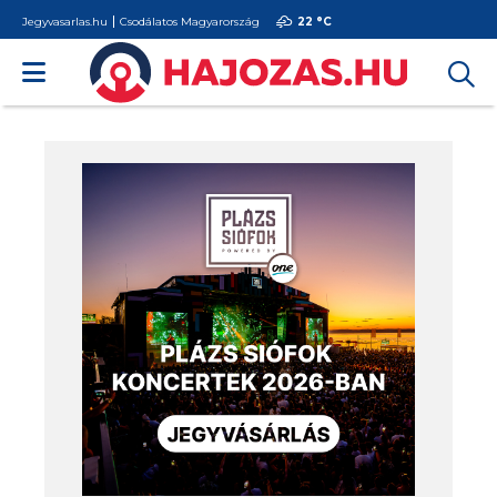
Jegyvasarlas.hu
Csodálatos Magyarország
22 °
C