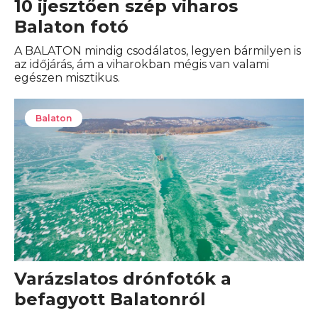
10 ijesztően szép viharos
Balaton fotó
A BALATON mindig csodálatos, legyen bármilyen is
az időjárás, ám a viharokban mégis van valami
egészen misztikus.
Balaton
Varázslatos drónfotók a
befagyott Balatonról