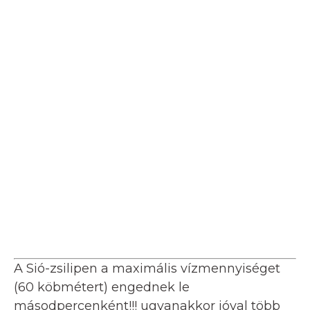
A Sió-zsilipen a maximális vízmennyiséget
(60 köbmétert) engednek le
másodpercenként!!! ugyanakkor jóval több