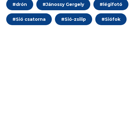
#
drón
#
Jánossy Gergely
#
légifotó
#
Sió csatorna
#
Sió-zsilip
#
Siófok