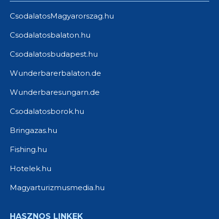
CsodalatosMagyarorszag.hu
Csodalatosbalaton.hu
Csodalatosbudapest.hu
Wunderbarerbalaton.de
Wunderbaresungarn.de
Csodalatosborok.hu
Bringazas.hu
Fishing.hu
Hotelek.hu
Magyarturizmusmedia.hu
HASZNOS LINKEK