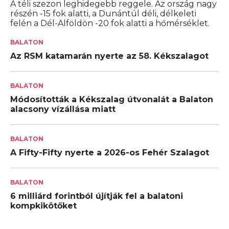
A téli szezon leghidegebb reggele. Az ország nagy
részén -15 fok alatti, a Dunántúl déli, délkeleti
felén a Dél-Alföldön -20 fok alatti a hőmérséklet.
BALATON
Az RSM katamarán nyerte az 58. Kékszalagot
BALATON
Módosították a Kékszalag útvonalát a Balaton
alacsony vízállása miatt
BALATON
A Fifty-Fifty nyerte a 2026-os Fehér Szalagot
BALATON
6 milliárd forintból újítják fel a balatoni
kompkikötőket