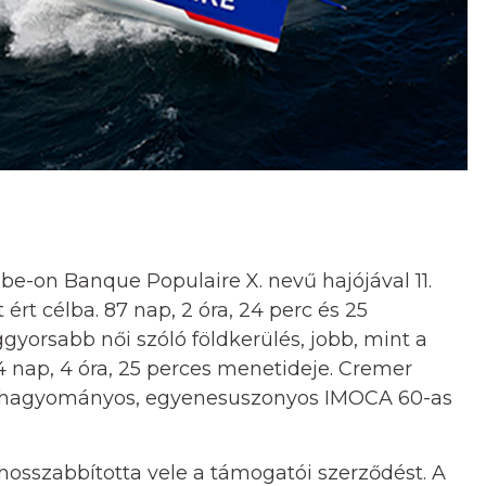
on Banque Populaire X. nevű hajójával 11.
rt célba. 87 nap, 2 óra, 24 perc és 25
ggyorsabb női szóló földkerülés, jobb, mint a
 nap, 4 óra, 25 perces menetideje. Cremer
, hagyományos, egyenesuszonyos IMOCA 60-as
szabbította vele a támogatói szerződést. A