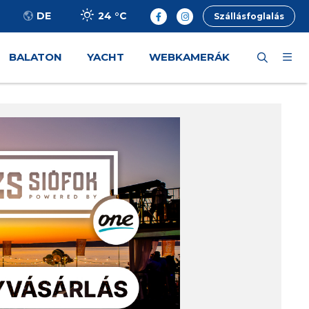
24 °
C
DE
Szállásfoglalás
BALATON
YACHT
WEBKAMERÁK