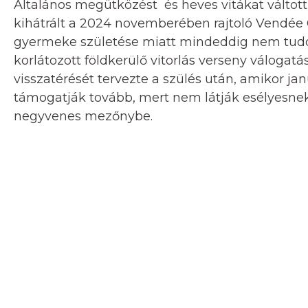
Általános megütközést és heves vitákat váltot
kihátrált a 2024 novemberében rajtoló Vendée 
gyermeke születése miatt mindeddig nem tudott
korlátozott földkerülő vitorlás verseny váloga
visszatérését tervezte a szülés után, amikor j
támogatják tovább, mert nem látják esélyesnek 
negyvenes mezőnybe.