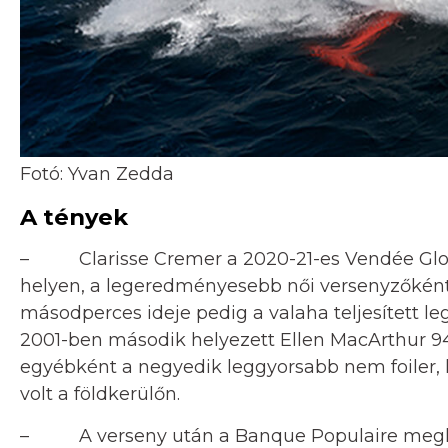
Fotó: Yvan Zedda
A tények
– Clarisse Cremer a 2020-21-es Vendée Globe-
helyen, a legeredményesebb női versenyzőként é
másodperces ideje pedig a valaha teljesített le
2001-ben második helyezett Ellen MacArthur 94
egyébként a negyedik leggyorsabb nem foiler
volt a földkerülőn.
– A verseny után a Banque Populaire meghos