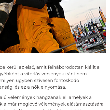
e kerül az első, amit felháborodottan kiállt a
gyébként a vitorlás versenyek iránt nem
rmilyen ügyben szívesen fontoskodó
lanság, és ez a nők elnyomása.
ldalú vélemények hangzanak el, amelyek a
zok a már meglévő vélemények alátámasztására