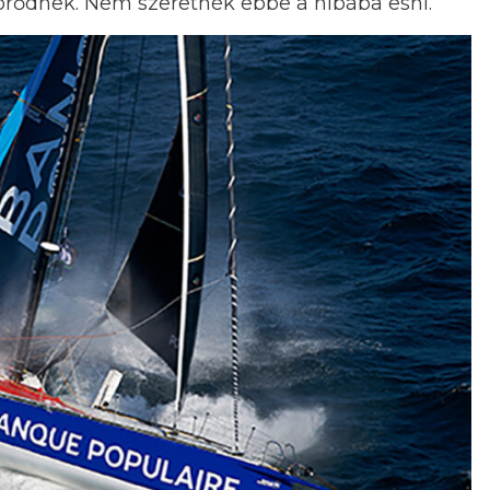
törődnek. Nem szeretnék ebbe a hibába esni.