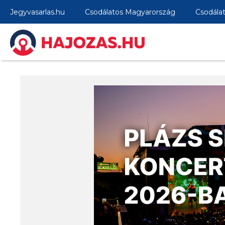
Jegyvasarlas.hu
Csodálatos Magyarország
Csodála