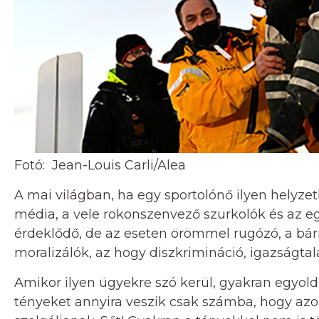
Fotó: Jean-Louis Carli/Alea
A mai világban, ha egy sportolónő ilyen helyzetb
média, a vele rokonszenvező szurkolók és az e
érdeklődő, de az eseten örömmel rugózó, a bá
moralizálók, az hogy diszkrimináció, igazságta
Amikor ilyen ügyekre szó kerül, gyakran egyo
tényeket annyira veszik csak számba, hogy a