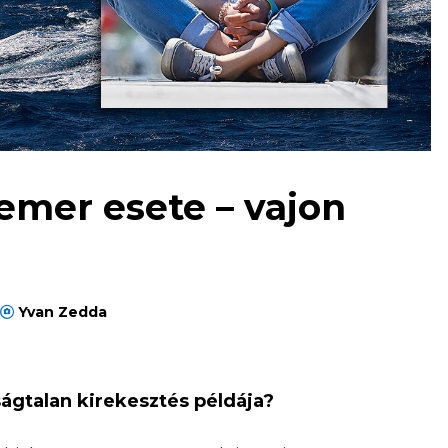
emer esete – vajon
Yvan Zedda
ságtalan kirekesztés példája?