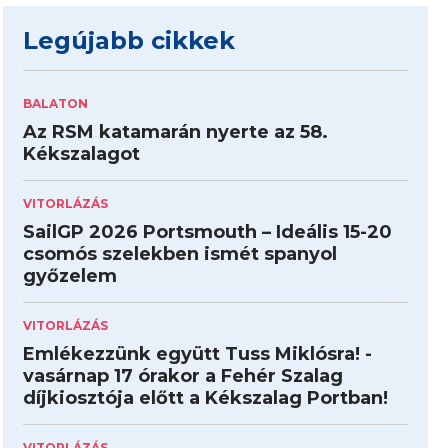
Legújabb cikkek
BALATON
Az RSM katamarán nyerte az 58.
Kékszalagot
VITORLÁZÁS
SailGP 2026 Portsmouth – Ideális 15-20
csomós szelekben ismét spanyol
győzelem
VITORLÁZÁS
Emlékezzünk együtt Tuss Miklósra! -
vasárnap 17 órakor a Fehér Szalag
díjkiosztója előtt a Kékszalag Portban!
VITORLÁZÁS