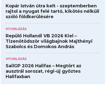
Kopár István útra kelt - szeptemberben
rajtol a nyugat felé tartó, kikötés nélküli
szóló földkerülésére
VITORLÁZÁS
Repülő Hollandi VB 2026 Kiel –
Tizenötödször világbajnok Majthényi
Szabolcs és Domokos András
VITORLÁZÁS
SailGP 2026 Halifax – Megtört az
ausztrál sorozat, régi-új győztes
Halifaxban