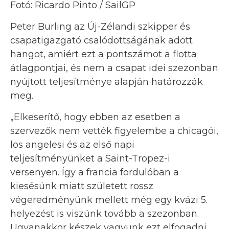
Fotó: Ricardo Pinto / SailGP
Peter Burling az Új-Zélandi szkipper és
csapatigazgató csalódottságának adott
hangot, amiért ezt a pontszámot a flotta
átlagpontjai, és nem a csapat idei szezonban
nyújtott teljesítménye alapján határozzák
meg.
„Elkeserítő, hogy ebben az esetben a
szervezők nem vették figyelembe a chicagói,
los angelesi és az első napi
teljesítményünket a Saint-Tropez-i
versenyen. Így a francia fordulóban a
kiesésünk miatt született rossz
végeredményünk mellett még egy kvázi 5.
helyezést is viszünk tovább a szezonban.
Ugyanakkor készek vagyunk ezt elfogadni