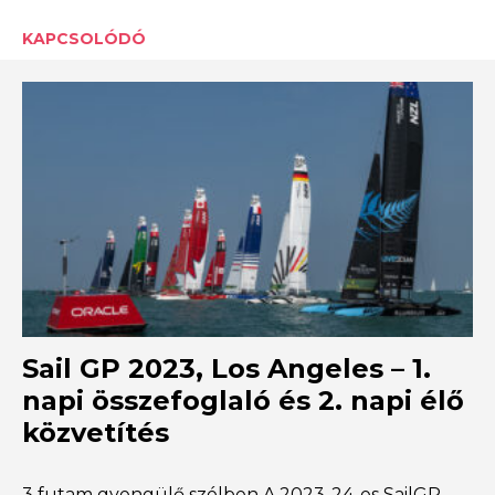
KAPCSOLÓDÓ
Sail GP 2023, Los Angeles – 1.
napi összefoglaló és 2. napi élő
közvetítés
3 futam gyengülő szélben A 2023-24-es SailGP