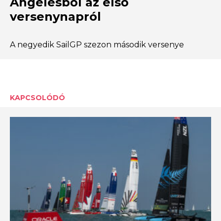
Angelesből az első
versenynapról
A negyedik SailGP szezon második versenye
KAPCSOLÓDÓ