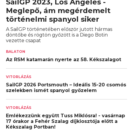
SailGP 2023, Los Angeles -
Meglepő, ám megérdemelt
történelmi spanyol siker
A SailGP történetében először jutott hármas
döntőbe és rögtön győzött is a Diego Botin
vezette csapat
BALATON
Az RSM katamarán nyerte az 58. Kékszalagot
VITORLÁZÁS
SailGP 2026 Portsmouth – Ideális 15-20 csomós
szelekben ismét spanyol győzelem
VITORLÁZÁS
Emlékezzünk együtt Tuss Miklósra! - vasárnap
17 órakor a Fehér Szalag díjkiosztója előtt a
Kékszalag Portban!