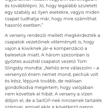
és továbblépni. Jó, hogy legalább született
egy szabály az ilyen esetekre, vagyis miden
csapat tudhatja már, hogy mire számíthat
hasonló esetben.”
A verseny rendezői mellett megkérdezték a
csapatok vezetőinek véleményét is, hogy
vajon a kiwiknek jár-e kompenzáció a
balesetük miatt. A három szezonban is
győztes ausztrál csapatot vezető Tom
Slingsby mondta: „Nehéz erre válaszolni – a
versenyző énem nemet mond, pechük volt
és kész, lépjünk tovább, de reálisan
gondolkodva megértem, hogy valójában
nem követtek el hibát. A verseny a vízen
dőljön el, de a SailGP-nek nincsenek tartalék
szárnyai, amivel akár a következő napon