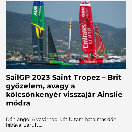
SailGP 2023 Saint Tropez – Brit
győzelem, avagy a
kölcsönkenyér visszajár Ainslie
módra
Dán öngól A vasárnapi két futam hatalmas dán
hibával zárult....