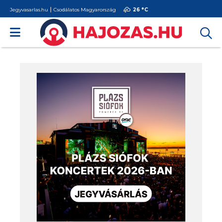
Jegyvasarlas.hu
Csodálatos Magyarország
26 °
C