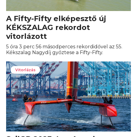
A Fifty-Fifty elképesztő új
KÉKSZALAG rekordot
vitorlázott
5 óra 3 perc 56 másodperces rekordidővel az 55.
Kékszalag Nagydíj győztese a Fifty-Fifty.
Vitorlázás