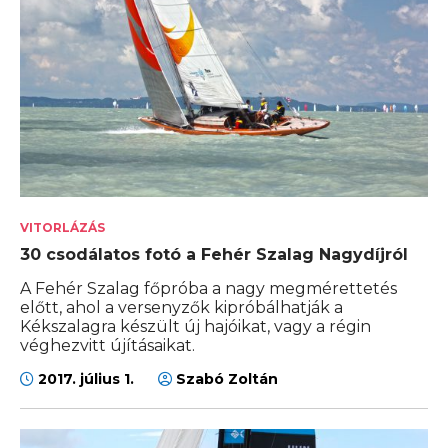
VITORLÁZÁS
30 csodálatos fotó a Fehér Szalag Nagydíjról
A Fehér Szalag főpróba a nagy megmérettetés
előtt, ahol a versenyzők kipróbálhatják a
Kékszalagra készült új hajóikat, vagy a régin
véghezvitt újításaikat.
2017. július 1.
Szabó Zoltán