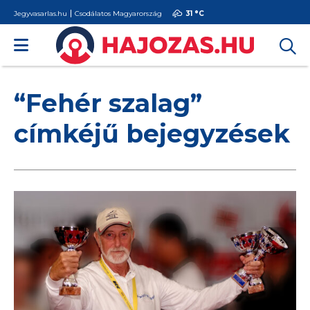
Jegyvasarlas.hu
Csodálatos Magyarország
31 °
C
“Fehér szalag”
címkéjű bejegyzések