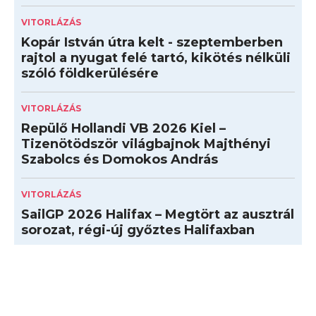
VITORLÁZÁS
Kopár István útra kelt - szeptemberben
rajtol a nyugat felé tartó, kikötés nélküli
szóló földkerülésére
VITORLÁZÁS
Repülő Hollandi VB 2026 Kiel –
Tizenötödször világbajnok Majthényi
Szabolcs és Domokos András
VITORLÁZÁS
SailGP 2026 Halifax – Megtört az ausztrál
sorozat, régi-új győztes Halifaxban