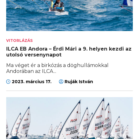
VITORLÁZÁS
ILCA EB Andora – Érdi Mári a 9. helyen kezdi az
utolsó versenynapot
Ma véget ér a birkózás a döghullámokkal
Andorában az ILCA...
2023. március 17.
Ruják István