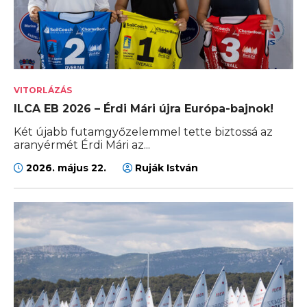
VITORLÁZÁS
ILCA EB 2026 – Érdi Mári újra Európa-bajnok!
Két újabb futamgyőzelemmel tette biztossá az
aranyérmét Érdi Mári az...
2026. május 22.
Ruják István