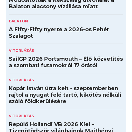
Balaton alacsony vízállása miatt
BALATON
A Fifty-Fifty nyerte a 2026-os Fehér
Szalagot
VITORLÁZÁS
SailGP 2026 Portsmouth – Élő közvetítés
a szombati futamokról 17 órától
VITORLÁZÁS
Kopár István útra kelt - szeptemberben
rajtol a nyugat felé tartó, kikötés nélküli
szóló földkerülésére
VITORLÁZÁS
Repülő Hollandi VB 2026 Kiel –
Tizenötödször világbajnok Majthényi