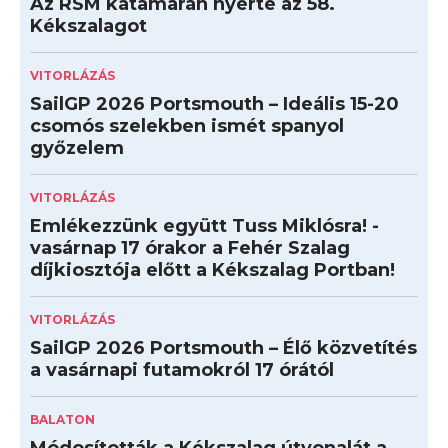
Az RSM katamarán nyerte az 58.
Kékszalagot
VITORLÁZÁS
SailGP 2026 Portsmouth – Ideális 15-20
csomós szelekben ismét spanyol
győzelem
VITORLÁZÁS
Emlékezzünk együtt Tuss Miklósra! -
vasárnap 17 órakor a Fehér Szalag
díjkiosztója előtt a Kékszalag Portban!
VITORLÁZÁS
SailGP 2026 Portsmouth – Élő közvetítés
a vasárnapi futamokról 17 órától
BALATON
Módosították a Kékszalag útvonalát a