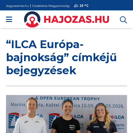
Jegyvasarlas.hu
Csodálatos Magyarország
25 °
C
“ILCA Európa-
bajnokság” címkéjű
bejegyzések