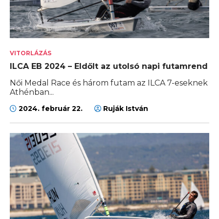
VITORLÁZÁS
ILCA EB 2024 – Eldőlt az utolsó napi futamrend
Női Medal Race és három futam az ILCA 7-eseknek
Athénban...
2024. február 22.
Ruják István