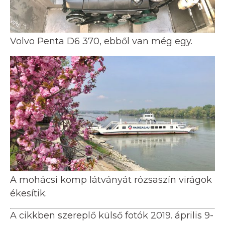
Volvo Penta D6 370, ebből van még egy.
A mohácsi komp látványát rózsaszín virágok
ékesítik.
A cikkben szereplő külső fotók 2019. április 9-