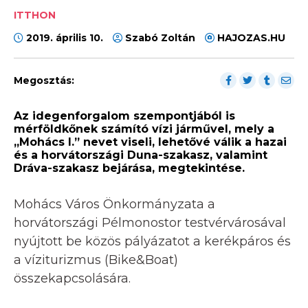
ITTHON
2019. április 10.
Szabó Zoltán
HAJOZAS.HU
Megosztás:
Az idegenforgalom szempontjából is
mérföldkőnek számító vízi járművel, mely a
„Mohács I.” nevet viseli, lehetővé válik a hazai
és a horvátországi Duna-szakasz, valamint
Dráva-szakasz bejárása, megtekintése.
Mohács Város Önkormányzata a
horvátországi Pélmonostor testvérvárosával
nyújtott be közös pályázatot a kerékpáros és
a víziturizmus (Bike&Boat)
összekapcsolására.