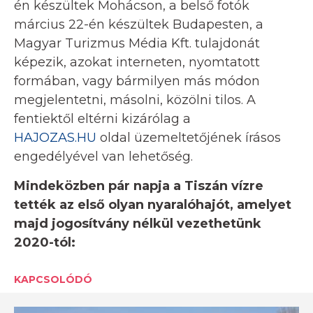
én készültek Mohácson, a belső fotók
március 22-én készültek Budapesten, a
Magyar Turizmus Média Kft. tulajdonát
képezik, azokat interneten, nyomtatott
formában, vagy bármilyen más módon
megjelentetni, másolni, közölni tilos. A
fentiektől eltérni kizárólag a
HAJOZAS.HU
oldal üzemeltetőjének írásos
engedélyével van lehetőség.
Mindeközben pár napja a Tiszán vízre
tették az első olyan nyaralóhajót, amelyet
majd jogosítvány nélkül vezethetünk
2020-tól:
KAPCSOLÓDÓ