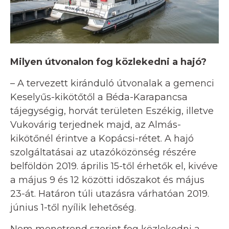
Milyen útvonalon fog közlekedni a hajó?
– A tervezett kiránduló útvonalak a gemenci
Keselyűs-kikötőtől a Béda-Karapancsa
tájegységig, horvát területen Eszékig, illetve
Vukovárig terjednek majd, az Almás-
kikötőnél érintve a Kopácsi-rétet. A hajó
szolgáltatásai az utazóközönség részére
belföldön 2019. április 15-től érhetők el, kivéve
a május 9 és 12 közötti időszakot és május
23-át. Határon túli utazásra várhatóan 2019.
június 1-től nyílik lehetőség.
Nem menetrend szerint fog közlekedni a