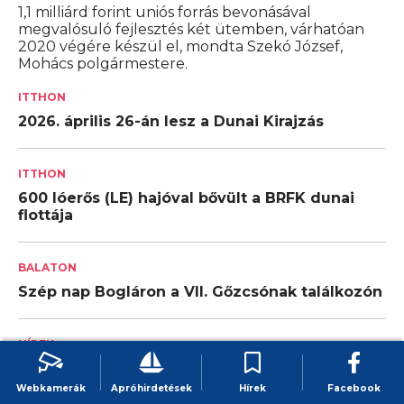
1,1 milliárd forint uniós forrás bevonásával
megvalósuló fejlesztés két ütemben, várhatóan
2020 végére készül el, mondta Szekó József,
Mohács polgármestere.
ITTHON
2026. április 26-án lesz a Dunai Kirajzás
ITTHON
600 lóerős (LE) hajóval bővült a BRFK dunai
flottája
BALATON
Szép nap Bogláron a VII. Gőzcsónak találkozón
HÍREK
Vízi tűzesetek – a tankolás veszélyei –
kigyulladt egy hajó
Webkamerák
Apróhirdetések
Hírek
Facebook