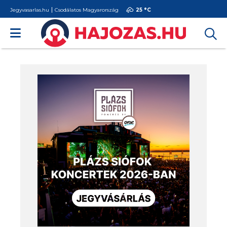
Jegyvasarlas.hu
Csodálatos Magyarország
25 °
C