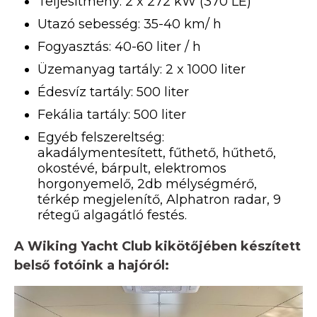
Teljesítmény: 2 x 272 kW (370 LE)
Utazó sebesség: 35-40 km/ h
Fogyasztás: 40-60 liter / h
Üzemanyag tartály: 2 x 1000 liter
Édesvíz tartály: 500 liter
Fekália tartály: 500 liter
Egyéb felszereltség:
akadálymentesített, fűthető, hűthető,
okostévé, bárpult, elektromos
horgonyemelő, 2db mélységmérő,
térkép megjelenítő, Alphatron radar, 9
rétegű algagátló festés.
A Wiking Yacht Club kikötőjében készített
belső fotóink a hajóról: