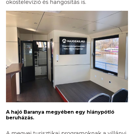
okostelevízió és hangosítás is.
A hajó Baranya megyében egy hiánypótló
beruházás.
A megyei turisztikai programoknak a villányi