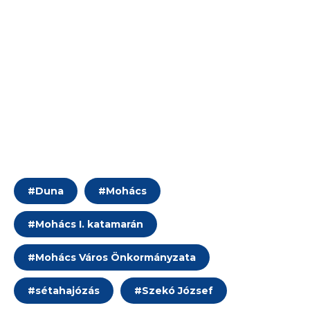
#
Duna
#
Mohács
#
Mohács I. katamarán
#
Mohács Város Önkormányzata
#
sétahajózás
#
Szekó József