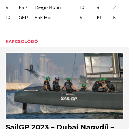
9.
ESP
Diego Botin
10
8
2
10.
GER
Erik Heil
9
10
5
KAPCSOLÓDÓ
SailGP 2023 – Dubaj Nagydíj –