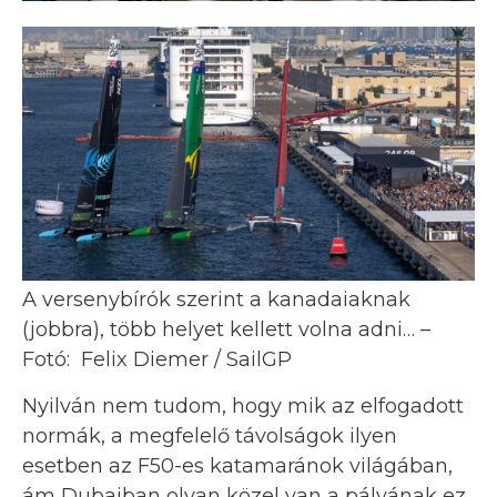
A versenybírók szerint a kanadaiaknak
(jobbra), több helyet kellett volna adni… –
Fotó: Felix Diemer / SailGP
Nyilván nem tudom, hogy mik az elfogadott
normák, a megfelelő távolságok ilyen
esetben az F50-es katamaránok világában,
ám Dubajban olyan közel van a pályának ez