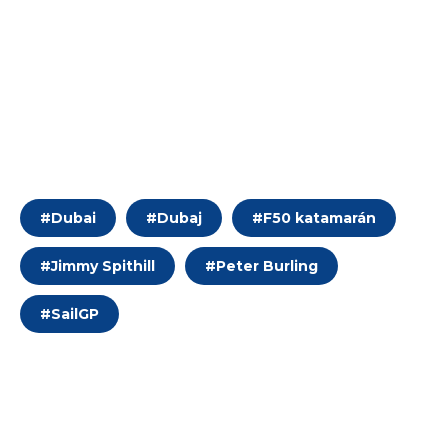
#
Dubai
#
Dubaj
#
F50 katamarán
#
Jimmy Spithill
#
Peter Burling
#
SailGP