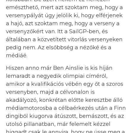
emészthető, mert azt szoktam meg, hogy a
versenypályát úgy jelölik ki, hogy elférjenek
a hajó, azt szoktam meg, hogy a verseny a
versenyzőkért van. Itt a SailGP-ben, és
általában a közvetített vitorlás versenyeken
pedig nem. Az elsőbbség a nézőké és a
médiáé.
Hiszen anno már Ben Ainslie is kis híján
lemaradt a negyedik olimpiai címéről,
amikor a kvalifikációs vébén egy őt a szoros
versenyben, majd a célvonalon is
akadályozó, konkrétan előtte keresztbe álló
médiamotorosba a célbaérkezés után a Finn
dingiből kiugorva átúszott, bemászott, és az
utolsó pillanatban, már felemelt kézzel
higgadt csak le annyira, hogy ne üsse meg a