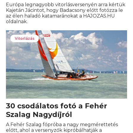
Európa legnagyobb vitorlásversenyén arra kértük
Kajetán Jácintot, hogy Badacsony előtt fotózza le
az élen haladó katamaránokat a HAJOZAS.HU
oldalnak.
Vitorlázás
30 csodálatos fotó a Fehér
Szalag Nagydíjról
A Fehér Szalag főpróba a nagy megmérettetés
előtt, ahol a versenyzők kipróbálhatják a