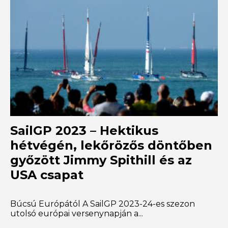
SailGP 2023 – Hektikus
hétvégén, lekőrözős döntőben
győzött Jimmy Spithill és az
USA csapat
Búcsú Európától A SailGP 2023-24-es szezon
utolsó európai versenynapján a...