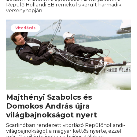
Repülő Hollandi EB remekül sikerült harmadik
versenynapján
Vitorlázás
Majthényi Szabolcs és
Domokos András újra
világbajnokságot nyert
Scarlinóban rendezett vitorlázó Repülőhollandi-
világbajnokságot a magyar kettős nyerte, ezzel
már 12 x világbajnokok a hajóosztályban.