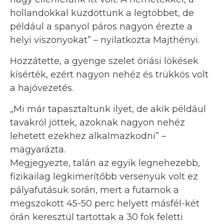
hollandokkal küzdöttünk a legtöbbet, de
például a spanyol páros nagyon érezte a
helyi viszonyokat” – nyilatkozta Majthényi.
Hozzátette, a gyenge szelet óriási lökések
kísérték, ezért nagyon nehéz és trükkös volt
a hajóvezetés.
„Mi már tapasztaltunk ilyet, de akik például
tavakról jöttek, azoknak nagyon nehéz
lehetett ezekhez alkalmazkodni” –
magyarázta.
Megjegyezte, talán az egyik legnehezebb,
fizikailag legkimerítőbb versenyük volt ez
pályafutásuk során, mert a futamok a
megszokott 45-50 perc helyett másfél-két
órán keresztül tartottak a 30 fok feletti