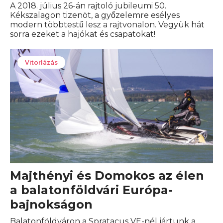
A 2018. július 26-án rajtoló jubileumi 50.
Kékszalagon tizenöt, a győzelemre esélyes
modern többtestű lesz a rajtvonalon. Vegyük hát
sorra ezeket a hajókat és csapatokat!
Vitorlázás
Majthényi és Domokos az élen
a balatonföldvári Európa-
bajnokságon
Balatonföldváron a Spratacus VE-nél jártunk a