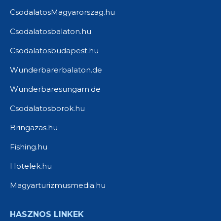
CsodalatosMagyarorszag.hu
Csodalatosbalaton.hu
Csodalatosbudapest.hu
Wunderbarerbalaton.de
Wunderbaresungarn.de
Csodalatosborok.hu
Bringazas.hu
Fishing.hu
Hotelek.hu
Magyarturizmusmedia.hu
HASZNOS LINKEK