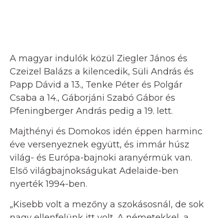
A magyar indulók közül Ziegler János és
Czeizel Balázs a kilencedik, Süli András és
Papp Dávid a 13., Tenke Péter és Polgár
Csaba a 14., Gáborjáni Szabó Gábor és
Pfeningberger András pedig a 19. lett.
Majthényi és Domokos idén éppen harminc
éve versenyeznek együtt, és immár húsz
világ- és Európa-bajnoki aranyérmük van.
Első világbajnokságukat Adelaide-ben
nyerték 1994-ben.
„Kisebb volt a mezőny a szokásosnál, de sok
nagy ellenfelünk itt volt. A németekkel, a