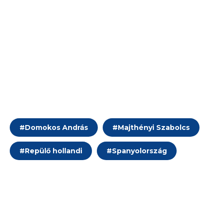
#
Domokos András
#
Majthényi Szabolcs
#
Repülő hollandi
#
Spanyolország