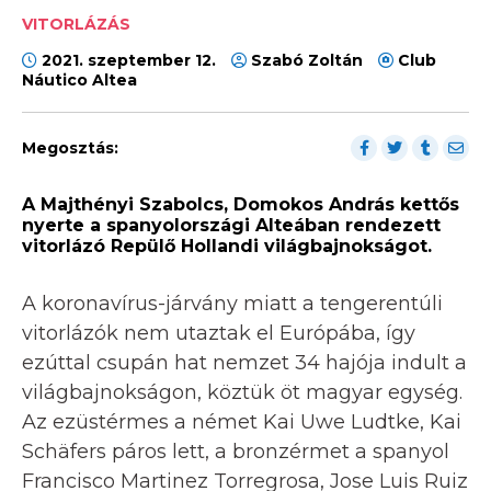
VITORLÁZÁS
2021. szeptember 12.
Szabó Zoltán
Club
Náutico Altea
Megosztás:
A Majthényi Szabolcs, Domokos András kettős
nyerte a spanyolországi Alteában rendezett
vitorlázó Repülő Hollandi világbajnokságot.
A koronavírus-járvány miatt a tengerentúli
vitorlázók nem utaztak el Európába, így
ezúttal csupán hat nemzet 34 hajója indult a
világbajnokságon, köztük öt magyar egység.
Az ezüstérmes a német Kai Uwe Ludtke, Kai
Schäfers páros lett, a bronzérmet a spanyol
Francisco Martinez Torregrosa, Jose Luis Ruiz