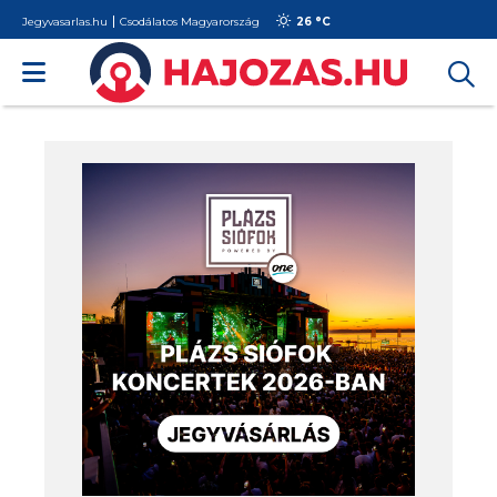
Jegyvasarlas.hu
Csodálatos Magyarország
26 °
C