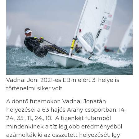
Vadnai Joni 2021-es EB-n elért 3. helye is
történelmi siker volt
A döntő futamokon Vadnai Jonatán
helyezései a 63 hajós Arany csoportban: 14.,
24., 35., 11., 24., 10. A tizenkét futamból
mindenkinek a tíz legjobb eredményéből
azámolták ki az összetett helyezését. Így