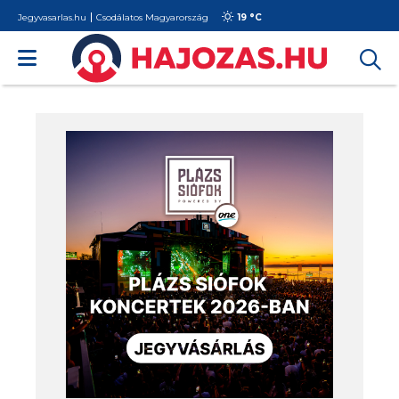
Jegyvasarlas.hu
Csodálatos Magyarország
19 °
C