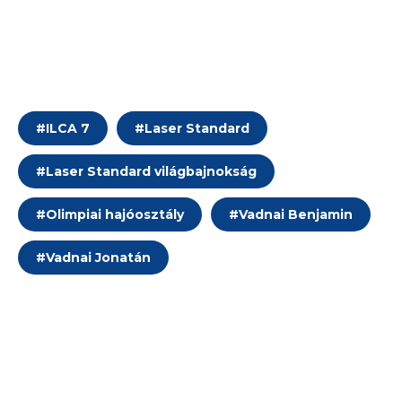
#
ILCA 7
#
Laser Standard
#
Laser Standard világbajnokság
#
Olimpiai hajóosztály
#
Vadnai Benjamin
#
Vadnai Jonatán