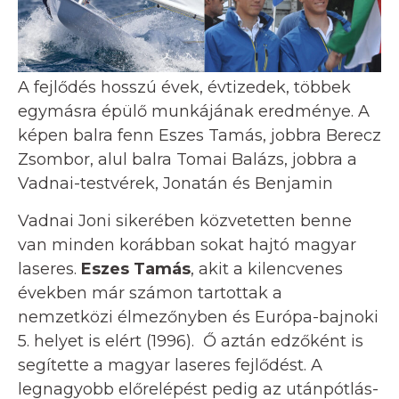
A fejlődés hosszú évek, évtizedek, többek
egymásra épülő munkájának eredménye. A
képen balra fenn Eszes Tamás, jobbra Berecz
Zsombor, alul balra Tomai Balázs, jobbra a
Vadnai-testvérek, Jonatán és Benjamin
Vadnai Joni sikerében közvetetten benne
van minden korábban sokat hajtó magyar
laseres.
Eszes Tamás
, akit a kilencvenes
években már számon tartottak a
nemzetközi élmezőnyben és Európa-bajnoki
5. helyet is elért (1996). Ő aztán edzőként is
segítette a magyar laseres fejlődést. A
legnagyobb előrelépést pedig az utánpótlás-