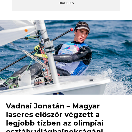
HIRDETÉS
Vadnai Jonatán – Magyar
laseres először végzett a
legjobb tízben az olimpiai
osztály világbajnokságán!