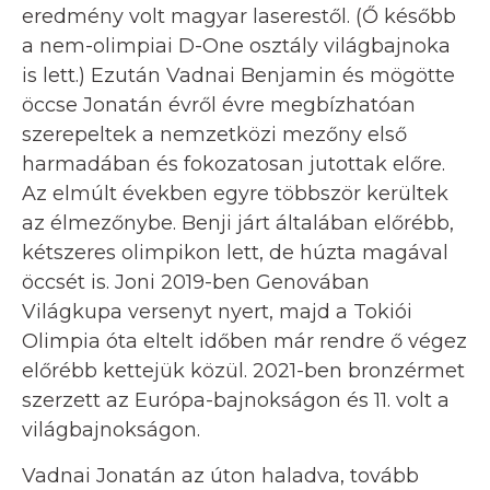
eredmény volt magyar laserestől. (Ő később
a nem-olimpiai D-One osztály világbajnoka
is lett.) Ezután Vadnai Benjamin és mögötte
öccse Jonatán évről évre megbízhatóan
szerepeltek a nemzetközi mezőny első
harmadában és fokozatosan jutottak előre.
Az elmúlt években egyre többször kerültek
az élmezőnybe. Benji járt általában előrébb,
kétszeres olimpikon lett, de húzta magával
öccsét is. Joni 2019-ben Genovában
Világkupa versenyt nyert, majd a Tokiói
Olimpia óta eltelt időben már rendre ő végez
előrébb kettejük közül. 2021-ben bronzérmet
szerzett az Európa-bajnokságon és 11. volt a
világbajnokságon.
Vadnai Jonatán az úton haladva, tovább