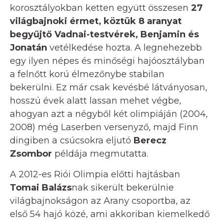
korosztályokban ketten együtt összesen
27
világbajnoki érmet, köztük 8 aranyat
begyűjtő Vadnai-testvérek, Benjamin és
Jonatán
vetélkedése hozta. A legnehezebb
egy ilyen népes és minőségi hajóosztályban
a felnőtt korú élmezőnybe stabilan
bekerülni. Ez már csak kevésbé látványosan,
hosszú évek alatt lassan mehet végbe,
ahogyan azt a négyből két olimpiáján (2004,
2008) még Laserben versenyző, majd Finn
dingiben a csúcsokra eljutó
Berecz
Zsombor
példája megmutatta.
A 2012-es Riói Olimpia előtti hajtásban
Tomai Balázs
nak sikerült bekerülnie
világbajnokságon az Arany csoportba, az
első 54 hajó közé, ami akkoriban kiemelkedő