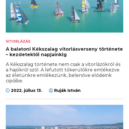
VITORLÁZÁS
A balatoni Kékszalag vitorlásverseny története
– kezdetektől napjainkig
A Kékszalag története nem csak a vitorlázókról és
a hajókról szól. A lefutott tókerülőkre emlékezve
az életünkre emlékezünk, belenőve elődeink
cipőibe.
2022. július 13.
Ruják István