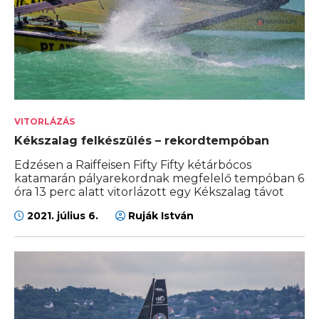
VITORLÁZÁS
Kékszalag felkészülés – rekordtempóban
Edzésen a Raiffeisen Fifty Fifty kétárbócos
katamarán pályarekordnak megfelelő tempóban 6
óra 13 perc alatt vitorlázott egy Kékszalag távot
2021. július 6.
Ruják István