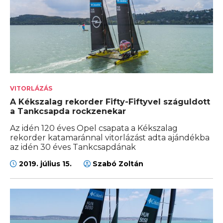
VITORLÁZÁS
A Kékszalag rekorder Fifty-Fiftyvel száguldott
a Tankcsapda rockzenekar
Az idén 120 éves Opel csapata a Kékszalag
rekorder katamaránnal vitorlázást adta ajándékba
az idén 30 éves Tankcsapdának
2019. július 15.
Szabó Zoltán