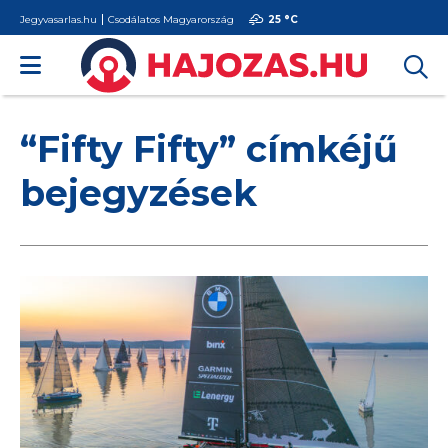
Jegyvasarlas.hu
Csodálatos Magyarország
25 °
C
“Fifty Fifty” címkéjű
bejegyzések