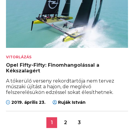
VITORLÁZÁS
Opel Fifty-Fifty: Finomhangolással a
Kékszalagért
A tókerülő verseny rekordtartója nem tervez
műszaki újítást a hajon, de meglévő
felszerelésükön edzéssel sokat élesíthetnek.
2019. április 23.
Ruják István
1
2
3