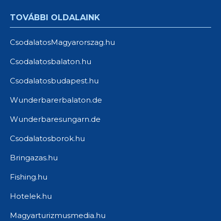
TOVÁBBI OLDALAINK
CsodalatosMagyarorszag.hu
Csodalatosbalaton.hu
Csodalatosbudapest.hu
Wunderbarerbalaton.de
Wunderbaresungarn.de
Csodalatosborok.hu
Bringazas.hu
Fishing.hu
Hotelek.hu
Magyarturizmusmedia.hu