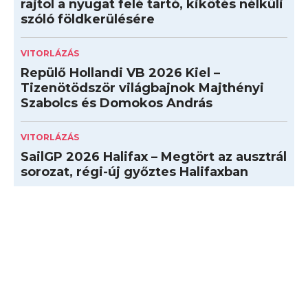
rajtol a nyugat felé tartó, kikötés nélküli
szóló földkerülésére
VITORLÁZÁS
Repülő Hollandi VB 2026 Kiel –
Tizenötödször világbajnok Majthényi
Szabolcs és Domokos András
VITORLÁZÁS
SailGP 2026 Halifax – Megtört az ausztrál
sorozat, régi-új győztes Halifaxban