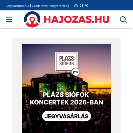
Jegyvasarlas.hu
Csodálatos Magyarország
25 °
C