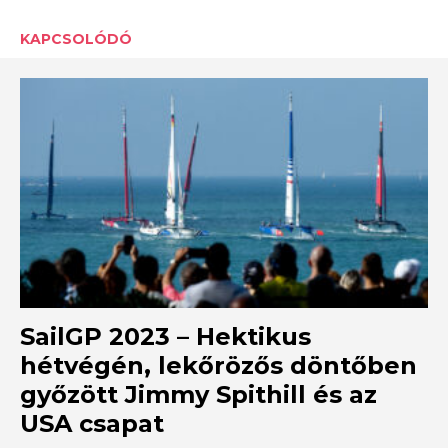
KAPCSOLÓDÓ
SailGP 2023 – Hektikus
hétvégén, lekőrözős döntőben
győzött Jimmy Spithill és az
USA csapat