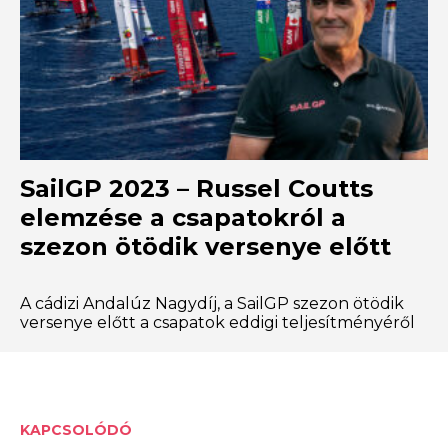
SailGP 2023 – Russel Coutts
elemzése a csapatokról a
szezon ötödik versenye előtt
A cádizi Andalúz Nagydíj, a SailGP szezon ötödik
versenye előtt a csapatok eddigi teljesítményéről
KAPCSOLÓDÓ