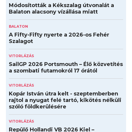
Módosították a Kékszalag útvonalát a
Balaton alacsony vízállása miatt
BALATON
A Fifty-Fifty nyerte a 2026-os Fehér
Szalagot
VITORLÁZÁS
SailGP 2026 Portsmouth – Élő közvetítés
a szombati futamokról 17 órától
VITORLÁZÁS
Kopár István útra kelt - szeptemberben
rajtol a nyugat felé tartó, kikötés nélküli
szóló földkerülésére
VITORLÁZÁS
Repülő Hollandi VB 2026 Kiel –