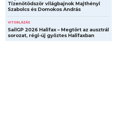
Tizenötödször világbajnok Majthényi
Szabolcs és Domokos András
VITORLÁZÁS
SailGP 2026 Halifax – Megtört az ausztrál
sorozat, régi-új győztes Halifaxban