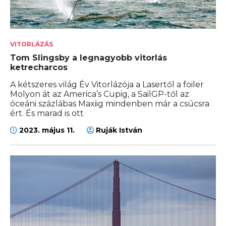
VITORLÁZÁS
Tom Slingsby a legnagyobb vitorlás
ketrecharcos
A kétszeres világ Év Vitorlázója a Lasertől a foiler
Molyon át az America’s Cupig, a SailGP-től az
óceáni százlábas Maxiig mindenben már a csúcsra
ért. És marad is ott
2023. május 11.
Ruják István