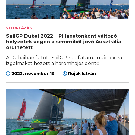
VITORLÁZÁS
SailGP Dubai 2022 – Pillanatonként változó
helyzetek végén a semmiből jövő Ausztrália
örülhetett
A Dubaiban futott SailGP hat futama után extra
izgalmakat hozott a háromhajós döntő
2022. november 13.
Ruják István