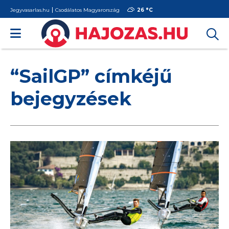
Jegyvasarlas.hu
Csodálatos Magyarország
26 °
C
“SailGP” címkéjű
bejegyzések