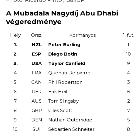
A Mubadala Nagydíj Abu Dhabi
végeredménye
Hely.
Orsz.
Kormányos
1. fut.
1.
NZL
Peter Burling
1
2.
ESP
Diego Botin
10
3.
USA
Taylor Canfield
9
4.
FRA
Quentin Delpierre
4
5.
CAN
Phil Robertson
3
6.
GER
Erik Heil
6
7.
AUS
Tom Slingsby
2
8.
GBR
Giles Scott
7
9.
DEN
Nathan Outerridge
5
10.
SUI
Sébastien Schneiter
8