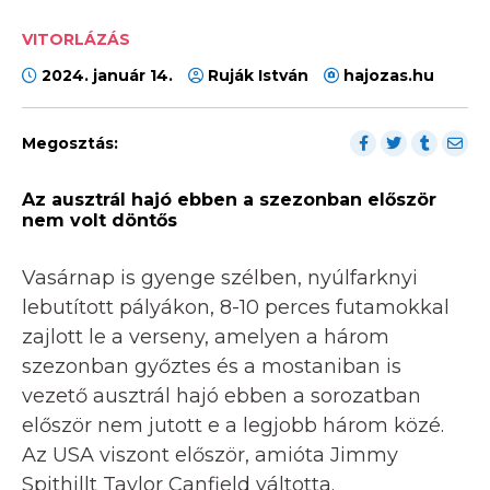
VITORLÁZÁS
2024. január 14.
Ruják István
hajozas.hu
Megosztás:
Az ausztrál hajó ebben a szezonban először
nem volt döntős
Vasárnap is gyenge szélben, nyúlfarknyi
lebutított pályákon, 8-10 perces futamokkal
zajlott le a verseny, amelyen a három
szezonban győztes és a mostaniban is
vezető ausztrál hajó ebben a sorozatban
először nem jutott e a legjobb három közé.
Az USA viszont először, amióta Jimmy
Spithillt Taylor Canfield váltotta.