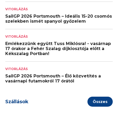
VITORLÁZÁS
SailGP 2026 Portsmouth – Ideális 15-20 csomós
szelekben ismét spanyol győzelem
VITORLÁZÁS
Emlékezzünk együtt Tuss Miklósra! - vasárnap
17 órakor a Fehér Szalag díjkiosztója előtt a
Kékszalag Portban!
VITORLÁZÁS
SailGP 2026 Portsmouth – Élő közvetítés a
vasárnapi futamokról 17 órától
Szállások
Összes