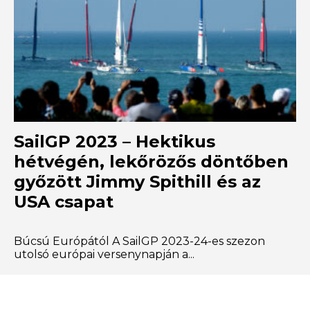
SailGP 2023 – Hektikus
hétvégén, lekőrözős döntőben
győzött Jimmy Spithill és az
USA csapat
Búcsú Európától A SailGP 2023-24-es szezon
utolsó európai versenynapján a...