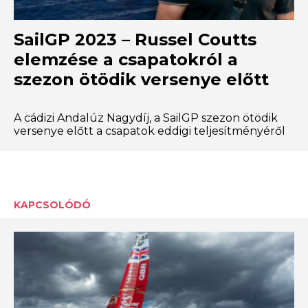
SailGP 2023 – Russel Coutts
elemzése a csapatokról a
szezon ötödik versenye előtt
A cádizi Andalúz Nagydíj, a SailGP szezon ötödik
versenye előtt a csapatok eddigi teljesítményéről
KAPCSOLÓDÓ