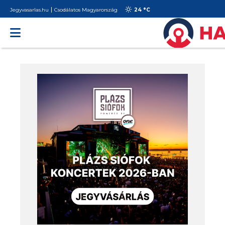
Jegyvasarlas.hu
Csodálatos Magyarország
24 °
C