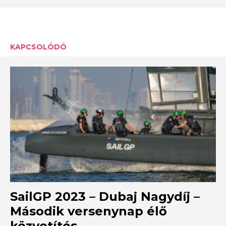
KAPCSOLÓDÓ
SailGP 2023 – Dubaj Nagydíj –
Második versenynap élő
közvetítés