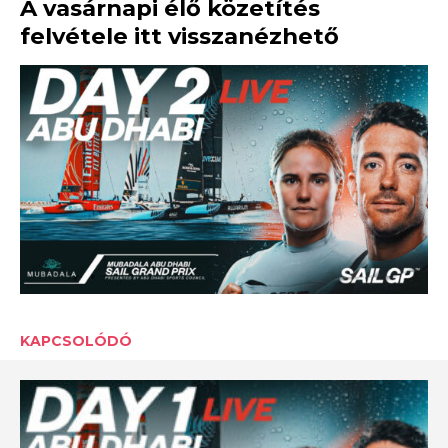
A vasárnapi élő közetítés
felvétele itt visszanézhető
KAPCSOLÓDÓ