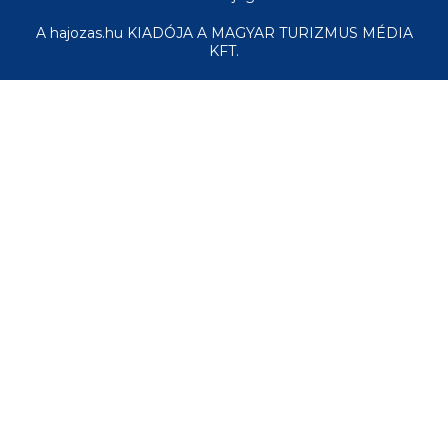
A hajozas.hu KIADÓJA A MAGYAR TURIZMUS MÉDIA
KFT.