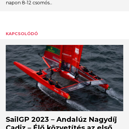
napon 8-12 csomós...
KAPCSOLÓDÓ
SailGP 2023 – Andalúz Nagydíj
Cadiz – Élő közvetítés az első