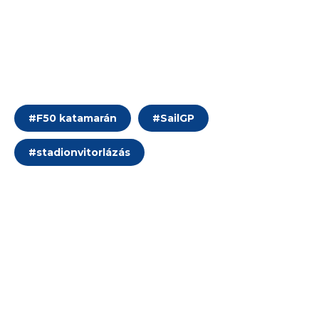
#
F50 katamarán
#
SailGP
#
stadionvitorlázás