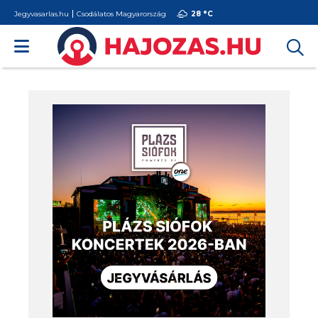
Jegyvasarlas.hu
Csodálatos Magyarország
28 °
C