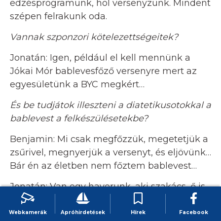
edzésprogramunk, hol versenyzünk. Mindent
szépen felrakunk oda.
Vannak szponzori kötelezettségeitek?
Jonatán: Igen, például el kell mennünk a
Jókai Mór bablevesfőző versenyre mert az
egyesületünk a BYC megkért…
És be tudjátok illeszteni a diatetikusotokkal a
bablevest a felkészülésetekbe?
Benjamin: Mi csak megfőzzük, megetetjük a
zsűrivel, megnyerjük a versenyt, és eljövünk…
Bár én az életben nem főztem bablevest…
Jonatán: Van egy haverunk, aki szakács, ő is
jön velünk! Segít, összeállítja dolgokat, mi
meg csak keverjük.
Webkamerák
Apróhirdetések
Hírek
Facebook