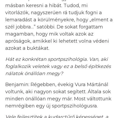
másban keresni a hibát. Tudod, mi
vitorlázók, nagyszerűen rá tudjuk fogni a
lemaradást a körülményekre, hogy „elment a
szél jobbra…” satöbbi. De sokat forgattam
magamban, hogy mik voltak azok az
apróságok, amikkel ki lehetett volna védeni
azokat a buktákat.
Hát ez konkrétan sportpszihológia. Van, aki
foglalkozik veletek vagy ez a belső építkezés
nálatok önállóan megy?
Benjamin: Régebben, évekig Vura Mártánál
voltunk, aki nagyon sokat segített. Általa sok
minden önállóan megy már. Most váltottunk
nemrégiben egy új sportpszihológusra.
Vele fejlesztitek a kudarctűrő képességet, a