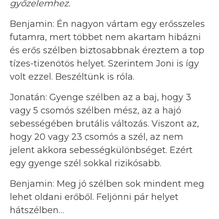
győzelemhez.
Benjamin: Én nagyon vártam egy erősszeles
futamra, mert többet nem akartam hibázni
és erős szélben biztosabbnak éreztem a top
tízes-tizenötös helyet. Szerintem Joni is így
volt ezzel. Beszéltünk is róla.
Jonatán: Gyenge szélben az a baj, hogy 3
vagy 5 csomós szélben mész, az a hajó
sebességében brutális változás. Viszont az,
hogy 20 vagy 23 csomós a szél, az nem
jelent akkora sebességkülönbséget. Ezért
egy gyenge szél sokkal rizikósabb.
Benjamin: Meg jó szélben sok mindent meg
lehet oldani erőből. Feljönni pár helyet
hátszélben…