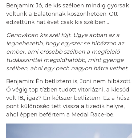
Benjamin: Jó, de kis szélben mindig gyorsak
voltunk a Balatonnak köszönhetően. Ott
edzettünk hat évet csak kis szélben…
Genovában kis szél fújt. Ugye abban az a
legnehezebb, hogy egyszer se hibázzon az
ember, ami erősebb szélben a megfelelő
tudásszinttel megoldhatóbb, mint gyenge
szélben, ahol egy pech nagyon hátra vethet.
Benjamin: Én betliztem is, Joni nem hibázott.
Ő végig top tízben tudott vitorlázni, a kiesőd
volt 18., igaz? Én kétszer betliztem. Ez a húsz
pont különbség tett vissza a tizedik helyre,
ahol éppen befértem a Medal Race-be.