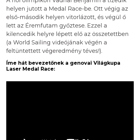
A riói olimpikon Vadnai Benjamin a tizedik
helyen jutott a Medal Race-be. Ott végig az
első-második helyen vitorlázott, és végül ő
lett az Éremfutam győztese. Ezzel a
kilencedik helyre lépett elő az összetettben
(a World Sailing videójának végén a
feltüntettett végeredmény téves!).
Íme hát bevezetőnek a genovai Világkupa
Laser Medal Race: