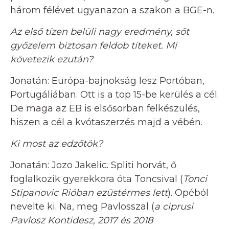
három félévet ugyanazon a szakon a BGE-n.
Az első tízen belüli nagy eredmény, sőt
győzelem biztosan feldob titeket. Mi
követezik ezután?
Jonatán: Európa-bajnokság lesz Portóban,
Portugáliában. Ott is a top 15-be kerülés a cél.
De maga az EB is elsősorban felkészülés,
hiszen a cél a kvótaszerzés majd a vébén.
Ki most az edzőtök?
Jonatán: Jozo Jakelic. Spliti horvát, ő
foglalkozik gyerekkora óta Toncsival (
Tonci
Stipanovic
Rióban ezüstérmes lett
). Opéból
nevelte ki. Na, meg Pavlosszal (
a ciprusi
Pavlosz Kontidesz, 2017 és 2018