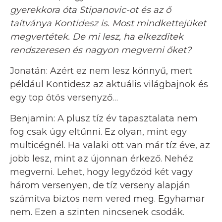
gyerekkora óta Stipanovic-ot és az ő
taítványa Kontidesz is. Most mindkettejüket
megvertétek. De mi lesz, ha elkezditek
rendszeresen és nagyon megverni őket?
Jonatán: Azért ez nem lesz könnyű, mert
például Kontidesz az aktuális világbajnok és
egy top ötös versenyző…
Benjamin: A plusz tíz év tapasztalata nem
fog csak úgy eltűnni. Ez olyan, mint egy
multicégnél. Ha valaki ott van már tíz éve, az
jobb lesz, mint az újonnan érkező. Nehéz
megverni. Lehet, hogy legyőzöd két vagy
három versenyen, de tíz verseny alapján
számítva biztos nem vered meg. Egyhamar
nem. Ezen a szinten nincsenek csodák.