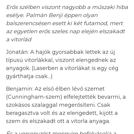
Erős szélben viszont nagyobb a műszaki hiba
esélye. Palmán Benji éppen olyan
balszerencsésen esett ki két futamod, mert
az egyetlen erős szeles nap elején elszakadt
a vitorlád
Jonatán: A hajók gyorsabbak lettek az új
típusú vitorlákkal, viszont elengednek az
anyagok. (Laserben a vitorlákat is egy cég
gyárthatja csak…)
Benjamin: Az első élben lévő szemet
(Cunningham-szem) elfelejtették bevarrni, a
szokásos szalaggal megerősíteni. Csak
beragasztva volt és az elengedett, kijött a
szem és elszakadt ott a vitorla anyaga.
És a versenyzést mennyire befolyásolja a