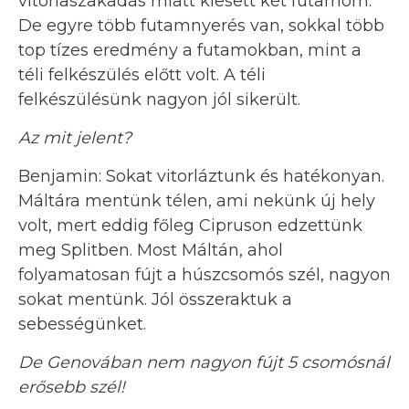
vitorlaszakadás miatt kiesett két futamom.
De egyre több futamnyerés van, sokkal több
top tízes eredmény a futamokban, mint a
téli felkészülés előtt volt. A téli
felkészülésünk nagyon jól sikerült.
Az mit jelent?
Benjamin: Sokat vitorláztunk és hatékonyan.
Máltára mentünk télen, ami nekünk új hely
volt, mert eddig főleg Cipruson edzettünk
meg Splitben. Most Máltán, ahol
folyamatosan fújt a húszcsomós szél, nagyon
sokat mentünk. Jól összeraktuk a
sebességünket.
De Genovában nem nagyon fújt 5 csomósnál
erősebb szél!