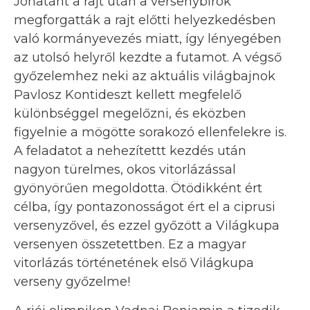
Jonatánt a rajt után a versenybírók
megforgatták a rajt előtti helyezkedésben
való kormányevezés miatt, így lényegében
az utolsó helyről kezdte a futamot. A végső
győzelemhez neki az aktuális világbajnok
Pavlosz Kontideszt kellett megfelelő
különbséggel megelőzni, és eközben
figyelnie a mögötte sorakozó ellenfelekre is.
A feladatot a nehezítettt kezdés után
nagyon türelmes, okos vitorlázással
gyönyörűen megoldotta. Ötödikként ért
célba, így pontazonosságot ért el a ciprusi
versenyzővel, és ezzel győzött a Világkupa
versenyen összetettben. Ez a magyar
vitorlázás történetének első Világkupa
verseny győzelme!