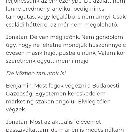
feljöhessünk az élmezőnybe. De azalatt nem
lenne eredmény, anélkül pedig nincs
támogatás, vagy legalább is nem annyi. Csak
családi háttérrel az már nem megoldható.
Jonatán: De van még időnk. Nem gondolom
úgy, hogy ne lehetne mondjuk huszonnnyolc
évesen másik hajótípusba ülnünk. Valamikor
szeretnénk együtt menni majd.
De közben tanultok is!
Benjamin: Most fogok végezni a Budapesti
Gazdasági Egyetemen kereskedelem-
marketing szakon angolul. Elvileg télen
végzek.
Jonatán: Most az aktuális félévemet
passziváltattam, de már én is megcsináltam