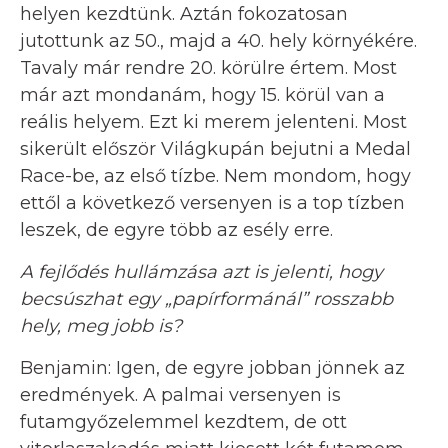
helyen kezdtünk. Aztán fokozatosan
jutottunk az 50., majd a 40. hely környékére.
Tavaly már rendre 20. körülre értem. Most
már azt mondanám, hogy 15. körül van a
reális helyem. Ezt ki merem jelenteni. Most
sikerült először Világkupán bejutni a Medal
Race-be, az első tízbe. Nem mondom, hogy
ettől a következő versenyen is a top tízben
leszek, de egyre több az esély erre.
A fejlődés hullámzása azt is jelenti, hogy
becsúszhat egy „papírformánál” rosszabb
hely, meg jobb is?
Benjamin: Igen, de egyre jobban jönnek az
eredmények. A palmai versenyen is
futamgyőzelemmel kezdtem, de ott