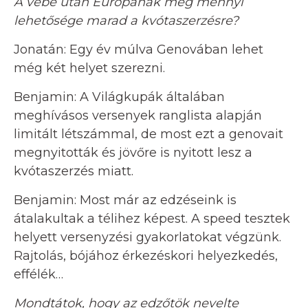
A vébé után Európának még mennyi
lehetősége marad a kvótaszerzésre?
Jonatán: Egy év múlva Genovában lehet
még két helyet szerezni.
Benjamin: A Világkupák általában
meghívásos versenyek ranglista alapján
limitált létszámmal, de most ezt a genovait
megnyitották és jövőre is nyitott lesz a
kvótaszerzés miatt.
Benjamin: Most már az edzéseink is
átalakultak a télihez képest. A speed tesztek
helyett versenyzési gyakorlatokat végzünk.
Rajtolás, bójához érkezéskori helyezkedés,
effélék…
Mondtátok, hogy az edzőtök nevelte