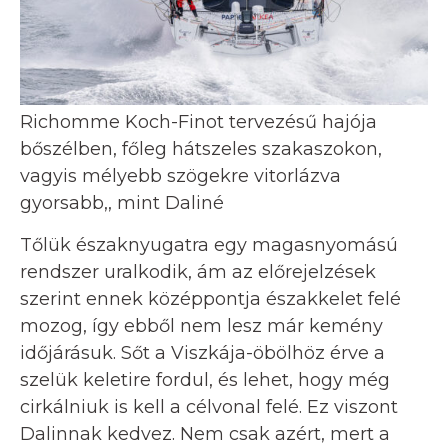
Richomme Koch-Finot tervezésű hajója
bőszélben, főleg hátszeles szakaszokon,
vagyis mélyebb szögekre vitorlázva
gyorsabb,, mint Daliné
Tőlük északnyugatra egy magasnyomású
rendszer uralkodik, ám az előrejelzések
szerint ennek középpontja északkelet felé
mozog, így ebből nem lesz már kemény
időjárásuk. Sőt a Viszkája-öbölhöz érve a
szelük keletire fordul, és lehet, hogy még
cirkálniuk is kell a célvonal felé. Ez viszont
Dalinnak kedvez. Nem csak azért, mert a