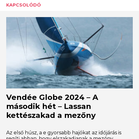
KAPCSOLÓDÓ
Vendée Globe 2024 – A
második hét – Lassan
kettészakad a mezőny
Az első húsz, a e gyorsabb hajókat az időjárás is
segíti abban, hogy elszakadjanak a mezőny