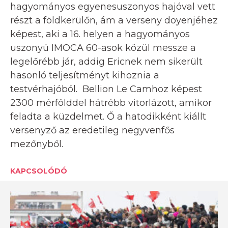
hagyományos egyenesuszonyos hajóval vett
részt a földkerülőn, ám a verseny doyenjéhez
képest, aki a 16. helyen a hagyományos
uszonyú IMOCA 60-asok közül messze a
legelőrébb jár, addig Ericnek nem sikerült
hasonló teljesítményt kihoznia a
testvérhajóból. Bellion Le Camhoz képest
2300 mérfölddel hátrébb vitorlázott, amikor
feladta a küzdelmet. Ő a hatodikként kiállt
versenyző az eredetileg negyvenfős
mezőnyből.
KAPCSOLÓDÓ