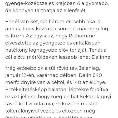
gyenge-középszeles krajcban ő a gyorsabb,
de könnyen tarthatja az ellenfelét.
Ennél van két, sőt három erősebb oka is
annak, hogy köztük a sorrend már nem fog
változni. Az egyik az, hogy Richomme
elvesztette az gyengeszeles cirkálásban
hatékony legnagyobb elővitorláját. Tehát a
cél előtti mérföldeken lassabb lehet Dalinnél.
Még erősebb ok a túl rövid táv. Jelenleg,
január 12-én, vasárnap délben, Dalin 840
mérföldnyire van a céltól, és 140 az előnye.
Érzékeltetésképp balatoni léptékre fordítva
ez azt jelenti, hogy még bő hat kékszalagnyi
távot kell vitorláznia, miközben másfél
tókerülőnyivel vezet, és eközben még
óvatosan vitorlázva is legalább olyan