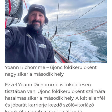
Yoann Richomme – újonc földkerülőként
nagy siker a második hely
Ezzel Yoann Richomme is tökéletesen
tisztában van. Újonc földkerülőként számára
hatalmas siker a második hely. A két ellenfél
és jóbarát karrierje kezdő szólóvitorlázó
koruk óta nagyban szól az állandó