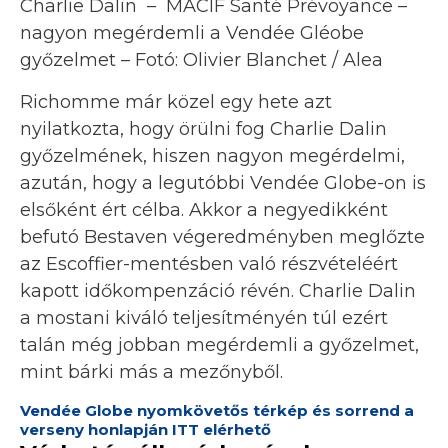
Charlie Dalin – MACIF Santé Prévoyance –
nagyon megérdemli a Vendée Gléobe
győzelmet – Fotó: Olivier Blanchet / Alea
Richomme már közel egy hete azt
nyilatkozta, hogy örülni fog Charlie Dalin
győzelmének, hiszen nagyon megérdelmi,
azután, hogy a legutóbbi Vendée Globe-on is
elsőként ért célba. Akkor a negyedikként
befutó Bestaven végeredményben meglőzte
az Escoffier-mentésben való részvételéért
kapott időkompenzáció révén. Charlie Dalin
a mostani kiváló teljesítményén túl ezért
talán még jobban megérdemli a győzelmet,
mint bárki más a mezőnyből.
Vendée Globe nyomkövetős térkép és sorrend a
verseny honlapján ITT elérhető