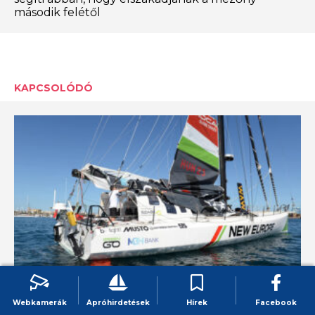
második felétől
KAPCSOLÓDÓ
Weöres Szabolcs megjavította
Webkamerák
Apróhirdetések
Hírek
Facebook