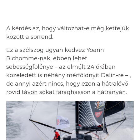
A kérdés az, hogy változhat-e még kettejük
között a sorrend.
Ez a szélszög ugyan kedvez Yoann
Richomme-nak, ebben lehet
sebességfölénye – az elmúlt 24 órában
közeledett is néhány mérföldnyit Dalin-re – ,
de annyi azért nincs, hogy ezen a hátralévő
rövid távon sokat faraghasson a hátrányán.