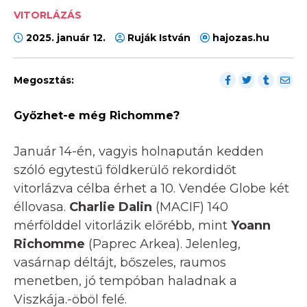
VITORLÁZÁS
2025. január 12.
Ruják István
hajozas.hu
Megosztás:
Győzhet-e még Richomme?
Január 14-én, vagyis holnapután kedden
szóló egytestű földkerülő rekordidőt
vitorlázva célba érhet a 10. Vendée Globe két
éllovasa.
Charlie Dalin
(MACIF) 140
mérfölddel vitorlázik előrébb, mint
Yoann
Richomme
(Paprec Arkea). Jelenleg,
vasárnap déltájt, bőszeles, raumos
menetben, jó tempóban haladnak a
Viszkája.-öböl felé.