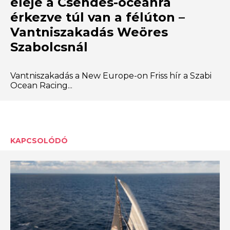
eleje a Csendes-óceánra
érkezve túl van a félúton –
Vantniszakadás Weöres
Szabolcsnál
Vantniszakadás a New Europe-on Friss hír a Szabi
Ocean Racing...
KAPCSOLÓDÓ