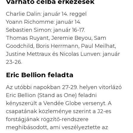
Várható célba érkezések
Charlie Dalin: január 14. reggel
Yoann Richomme: január 14.
Sebastien Simon: január 16-17.
Thomas Ruyant, Jeremie Beyou, Sam
Goodchild, Boris Herrmann, Paul Meilhat,
Justine Mettraux és Nicolas Lunven: január
23-26.
Eric Bellion feladta
Az utóbbi napokban 27-29. helyen vitorlázó
Eric Bellion (Stand as One) feladni
kényszerült a Vendée Globe versenyt. A
csapatának közleménye szerint a J2-es
forstágjának rögzítő-rendszere
meghibásodott, ami veszélyeztette az