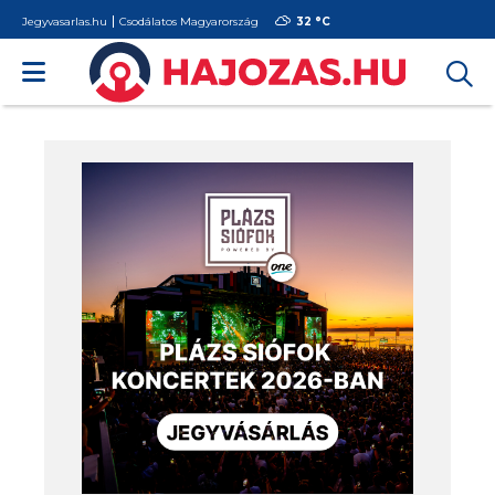
Jegyvasarlas.hu
Csodálatos Magyarország
32 °
C